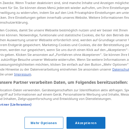
n Zwecke. Wenn Tracker deaktiviert sind, sind manche Inhalte und Anzeigen mögliche
evant für Sie. Sie können dieses Menü jederzeit wieder aufrufen, um Ihre Einstellung
inwilligung zu widerrufen, indem Sie auf den Link Privatsphäre-Einstellungen am unt
cken. Ihre Einstellungen gelten innerhalb unseres Website. Weitere Informationen fin
enschutzerklärung.
tippen)
en Cookies, damit Sie unsere Webseite bestmöglich nutzen und wir besser mit Ihnen
en können. Notwendige, funktionale und statistische Cookies, die für den Betrieb d
xportação, exposição
apresentação
ischen Auswertung unserer Webseite erforderlich sind, werden auf Grundlage unserer
hrem Endgerät gespeichert. Marketing-Cookies und Cookies, die der Bereitstellung per
nen, werden nur gespeichert, wenn Sie uns durch einen Klick auf den „Akzeptieren“-
nis geben. Klicken Sie ansonsten auf „Fortfahren ohne Akzeptieren“. Sie können Ihre 
ür zukünftige Besuche unserer Webseite widerrufen. Wenn Sie weitere Informationen 
Ausführung
Auftrag
assungsmöglichkeiten möchten, klicken Sie einfach auf den Button „Mehr Optionen“
de Hinweise zu der Datenverarbeitung entnehmen Sie ansonsten unserer
Datenschut
 Sie unser
Impressum
.
Ausführung
Bau
unsere Partner verarbeiten Daten, um Folgendes bereitzustellen:
ocation-Daten verwenden. Geräteeigenschaften zur Identifikation aktiv abfragen. Sp
griff auf Informationen auf einem Gerät. Personalisierte Werbung und Inhalte, Mes
Ausführung
Plan
 Inhalten, Zielgruppenforschung und Entwicklung von Dienstleistungen.
artner (Lieferanten)
Ausführung
Ware
Mehr Optionen
Akzeptieren