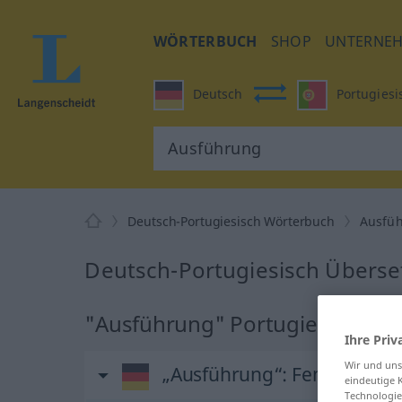
WÖRTERBUCH
SHOP
UNTERNE
Deutsch
Portugiesi
Deutsch-Portugiesisch Wörterbuch
Ausfü
Deutsch-Portugiesisch Überse
"Ausführung" Portugiesisch Ü
Ihre Priv
Wir und un
„Ausführung“
: Femininum
eindeutige 
Technologie