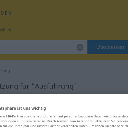
HMEN
sch
Übersetzen
hrung
tzung für "Ausführung"
bersetzung
atsphäre ist uns wichtig
sere
716
-Partner speichern und greifen auf personenbezogene Daten wie Browserdat
Kennungen auf Ihrem Gerät zu. Durch Auswahl von Akzeptieren aktivieren Sie Trackin
n für die unter „Wir und unsere Partner verarbeiten Daten, um Ihnen Dienste bereitz