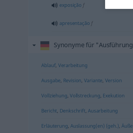
exposição
f
apresentação
f
Synonyme für "Ausführung
Ablauf
,
Verarbeitung
Ausgabe
,
Revision
,
Variante
,
Version
Vollziehung
,
Vollstreckung
,
Exekution
Bericht
,
Denkschrift
,
Ausarbeitung
Erläuterung
,
Auslassung(en) (geh.)
,
Äuße