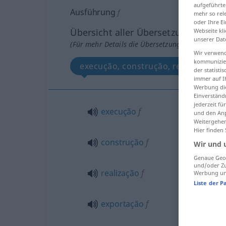
aufgeführte
Ausführung
f
mehr so rel
oder Ihre E
Übersicht aller Übersetzungen
Webseite kli
unserer Dat
(Für mehr Details die Übersetzung anklicken/an
Wir verwend
kommunizier
execução, construção, realização, e
der statist
immer auf I
Werbung die
Einverständ
jederzeit f
execução
f
und den Anp
Weitergehen
Hier finden
construção
f
Wir und 
Genaue Geol
und/oder Zu
realização
f
Werbung und
Liste der P
exportação
f