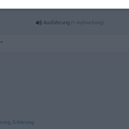
Ausführung
(≈ Darlegung)
Ausführung
(≈ Aufmachung)
"
rung
,
Erklärung