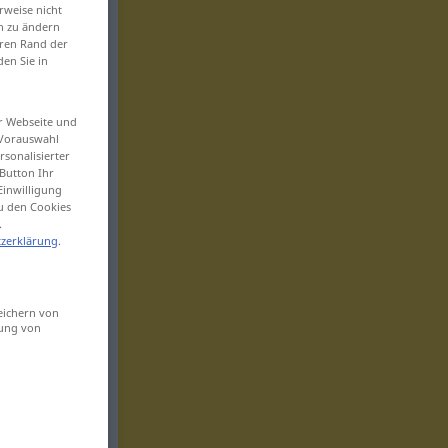
rweise nicht
en zu ändern
eren Rand der
den Sie in
er Webseite und
 Vorauswahl
sonalisierter
Button Ihr
Einwilligung
zu den Cookies
.
zerklärung
.
eichern von
sung von