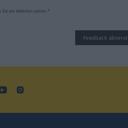
m Sie ein Häkchen setzen.*
Feedback absend
ook
YouTube
Instagram