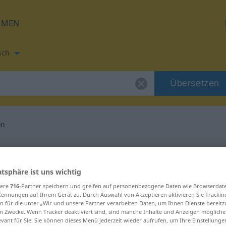
HMEN
sch
Übersetzen
on
zung für "Revision"
atsphäre ist uns wichtig
setzung
sere
716
-Partner speichern und greifen auf personenbezogene Daten wie Browserdat
Kennungen auf Ihrem Gerät zu. Durch Auswahl von Akzeptieren aktivieren Sie Trackin
n für die unter „Wir und unsere Partner verarbeiten Daten, um Ihnen Dienste bereitz
n Zwecke. Wenn Tracker deaktiviert sind, sind manche Inhalte und Anzeigen mögliche
evant für Sie. Sie können dieses Menü jederzeit wieder aufrufen, um Ihre Einstellung