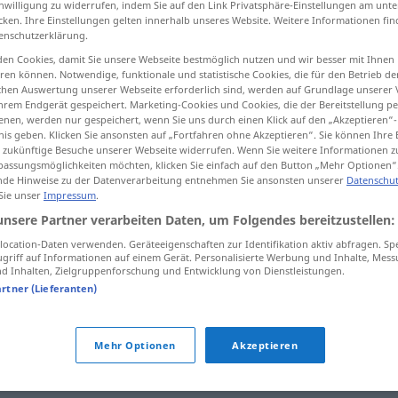
inwilligung zu widerrufen, indem Sie auf den Link Privatsphäre-Einstellungen am unt
cken. Ihre Einstellungen gelten innerhalb unseres Website. Weitere Informationen fin
enschutzerklärung.
en Cookies, damit Sie unsere Webseite bestmöglich nutzen und wir besser mit Ihnen
en können. Notwendige, funktionale und statistische Cookies, die für den Betrieb d
tippen)
ischen Auswertung unserer Webseite erforderlich sind, werden auf Grundlage unserer
hrem Endgerät gespeichert. Marketing-Cookies und Cookies, die der Bereitstellung per
nen, werden nur gespeichert, wenn Sie uns durch einen Klick auf den „Akzeptieren“-
nis geben. Klicken Sie ansonsten auf „Fortfahren ohne Akzeptieren“. Sie können Ihre 
ür zukünftige Besuche unserer Webseite widerrufen. Wenn Sie weitere Informationen 
assungsmöglichkeiten möchten, klicken Sie einfach auf den Button „Mehr Optionen“
de Hinweise zu der Datenverarbeitung entnehmen Sie ansonsten unserer
Datenschut
Revision
 Sie unser
Impressum
.
unsere Partner verarbeiten Daten, um Folgendes bereitzustellen:
ocation-Daten verwenden. Geräteeigenschaften zur Identifikation aktiv abfragen. Sp
Revision
griff auf Informationen auf einem Gerät. Personalisierte Werbung und Inhalte, Mes
 Inhalten, Zielgruppenforschung und Entwicklung von Dienstleistungen.
artner (Lieferanten)
Revision
Mehr Optionen
Akzeptieren
Revision
einlegen
JUR