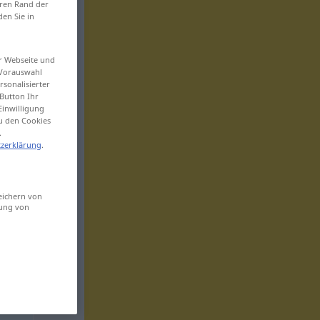
eren Rand der
den Sie in
er Webseite und
 Vorauswahl
sonalisierter
Button Ihr
Einwilligung
zu den Cookies
.
zerklärung
.
eichern von
sung von