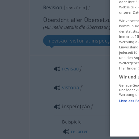
oder Ihre E
Revision
Webseite kli
[reviziˈoːn]
f
unserer Dat
Übersicht aller Übersetzungen
Wir verwend
kommunizier
(Für mehr Details die Übersetzung anklicken/an
der statist
immer auf I
revisão, vistoria, inspecção
Werbung die
Einverständ
jederzeit f
und den Anp
Weitergehen
revisão
f
Hier finden
Wir und 
Genaue Geol
vistoria
f
und/oder Zu
Werbung und
Liste der P
inspe(c)ção
f
Beispiele
recorrer