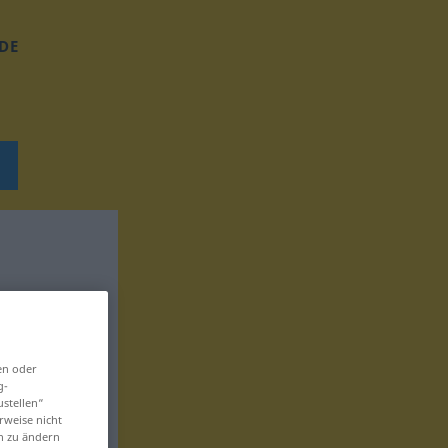
DE
en oder
g-
ustellen“
rweise nicht
en zu ändern