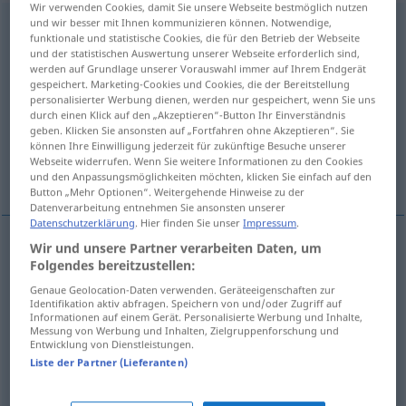
Wir verwenden Cookies, damit Sie unsere Webseite bestmöglich nutzen
und wir besser mit Ihnen kommunizieren können. Notwendige,
Einrichtung
f
funktionale und statistische Cookies, die für den Betrieb der Webseite
und der statistischen Auswertung unserer Webseite erforderlich sind,
Übersicht aller Übersetzungen
werden auf Grundlage unserer Vorauswahl immer auf Ihrem Endgerät
(Für mehr Details die Übersetzung anklicken/antippen)
gespeichert. Marketing-Cookies und Cookies, die der Bereitstellung
personalisierter Werbung dienen, werden nur gespeichert, wenn Sie uns
durch einen Klick auf den „Akzeptieren“-Button Ihr Einverständnis
organização, disposição, mobília
geben. Klicken Sie ansonsten auf „Fortfahren ohne Akzeptieren“. Sie
können Ihre Einwilligung jederzeit für zukünftige Besuche unserer
Webseite widerrufen. Wenn Sie weitere Informationen zu den Cookies
instituição
und den Anpassungsmöglichkeiten möchten, klicken Sie einfach auf den
Button „Mehr Optionen“. Weitergehende Hinweise zu der
Datenverarbeitung entnehmen Sie ansonsten unserer
Datenschutzerklärung
. Hier finden Sie unser
Impressum
.
Wir und unsere Partner verarbeiten Daten, um
Folgendes bereitzustellen:
organização
f
Einrichtung
Genaue Geolocation-Daten verwenden. Geräteeigenschaften zur
Identifikation aktiv abfragen. Speichern von und/oder Zugriff auf
disposição
f
Einrichtung
Informationen auf einem Gerät. Personalisierte Werbung und Inhalte,
Messung von Werbung und Inhalten, Zielgruppenforschung und
Entwicklung von Dienstleistungen.
mobília
f
Einrichtung
einer Wohnung
Liste der Partner (Lieferanten)