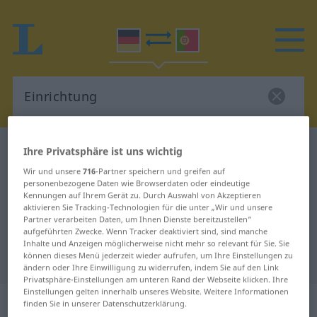
Deutsch-Portugiesisch Wörterbuch
Einrichtung
Ihre Privatsphäre ist uns wichtig
Deutsch-Portugiesisch
Wir und unsere
716
-Partner speichern und greifen auf
personenbezogene Daten wie Browserdaten oder eindeutige
Übersetzung für "Einrichtung"
Kennungen auf Ihrem Gerät zu. Durch Auswahl von Akzeptieren
aktivieren Sie Tracking-Technologien für die unter „Wir und unsere
Partner verarbeiten Daten, um Ihnen Dienste bereitzustellen“
aufgeführten Zwecke. Wenn Tracker deaktiviert sind, sind manche
"Einrichtung" Portugiesisch
Inhalte und Anzeigen möglicherweise nicht mehr so relevant für Sie. Sie
können dieses Menü jederzeit wieder aufrufen, um Ihre Einstellungen zu
Übersetzung
ändern oder Ihre Einwilligung zu widerrufen, indem Sie auf den Link
Privatsphäre-Einstellungen am unteren Rand der Webseite klicken. Ihre
Einstellungen gelten innerhalb unseres Website. Weitere Informationen
„Einrichtung“
: Femininum
finden Sie in unserer Datenschutzerklärung.