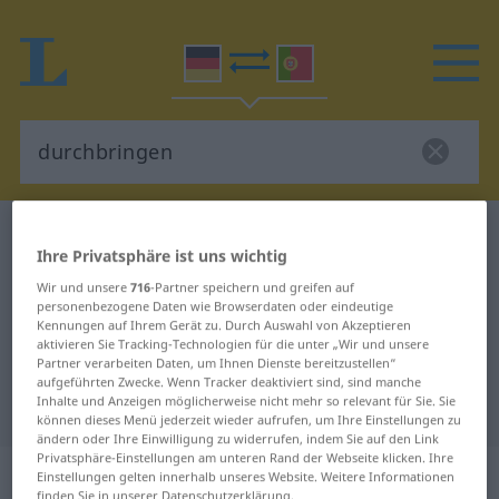
Deutsch-Portugiesisch Wörterbuch
durchbringen
Ihre Privatsphäre ist uns wichtig
Deutsch-Portugiesisch
Wir und unsere
716
-Partner speichern und greifen auf
Übersetzung für "durchbringen"
personenbezogene Daten wie Browserdaten oder eindeutige
Kennungen auf Ihrem Gerät zu. Durch Auswahl von Akzeptieren
aktivieren Sie Tracking-Technologien für die unter „Wir und unsere
Partner verarbeiten Daten, um Ihnen Dienste bereitzustellen“
"durchbringen" Portugiesisch
aufgeführten Zwecke. Wenn Tracker deaktiviert sind, sind manche
Inhalte und Anzeigen möglicherweise nicht mehr so relevant für Sie. Sie
Übersetzung
können dieses Menü jederzeit wieder aufrufen, um Ihre Einstellungen zu
ändern oder Ihre Einwilligung zu widerrufen, indem Sie auf den Link
Privatsphäre-Einstellungen am unteren Rand der Webseite klicken. Ihre
„durchbringen“
: transitives Verb
Einstellungen gelten innerhalb unseres Website. Weitere Informationen
finden Sie in unserer Datenschutzerklärung.