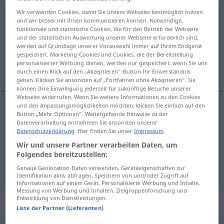
Wir verwenden Cookies, damit Sie unsere Webseite bestmöglich nutzen
durchbringen
v/t
und wir besser mit Ihnen kommunizieren können. Notwendige,
funktionale und statistische Cookies, die für den Betrieb der Webseite
Übersicht aller Übersetzungen
und der statistischen Auswertung unserer Webseite erforderlich sind,
werden auf Grundlage unserer Vorauswahl immer auf Ihrem Endgerät
(Für mehr Details die Übersetzung anklicken/antippen)
gespeichert. Marketing-Cookies und Cookies, die der Bereitstellung
personalisierter Werbung dienen, werden nur gespeichert, wenn Sie uns
fazer passar, conseguir salvar, dissipar
durch einen Klick auf den „Akzeptieren“-Button Ihr Einverständnis
geben. Klicken Sie ansonsten auf „Fortfahren ohne Akzeptieren“. Sie
können Ihre Einwilligung jederzeit für zukünftige Besuche unserer
Webseite widerrufen. Wenn Sie weitere Informationen zu den Cookies
und den Anpassungsmöglichkeiten möchten, klicken Sie einfach auf den
Button „Mehr Optionen“. Weitergehende Hinweise zu der
fazer
passar
durchbringen
Kandidaten, Gesetz
Datenverarbeitung entnehmen Sie ansonsten unserer
Datenschutzerklärung
. Hier finden Sie unser
Impressum
.
conseguir
salvar
durchbringen
Kranke
Wir und unsere Partner verarbeiten Daten, um
Folgendes bereitzustellen:
dissipar
durchbringen
Geld
Genaue Geolocation-Daten verwenden. Geräteeigenschaften zur
Identifikation aktiv abfragen. Speichern von und/oder Zugriff auf
Informationen auf einem Gerät. Personalisierte Werbung und Inhalte,
Messung von Werbung und Inhalten, Zielgruppenforschung und
Entwicklung von Dienstleistungen.
„durchbringen“
: transitives Verb
Liste der Partner (Lieferanten)