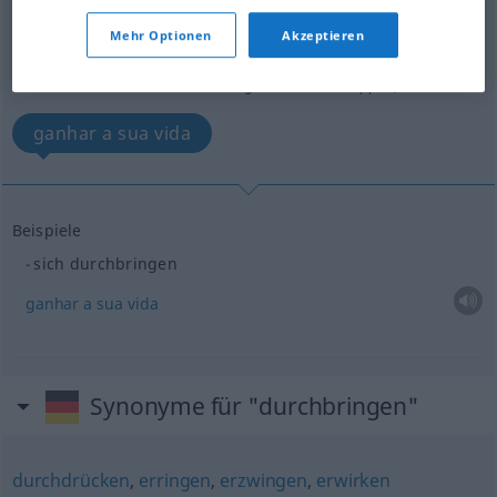
durchbringen
v/t
Mehr Optionen
Akzeptieren
Übersicht aller Übersetzungen
(Für mehr Details die Übersetzung anklicken/antippen)
ganhar a sua vida
Beispiele
sich durchbringen
ganhar
a
sua
vida
Synonyme für "durchbringen"
durchdrücken
,
erringen
,
erzwingen
,
erwirken