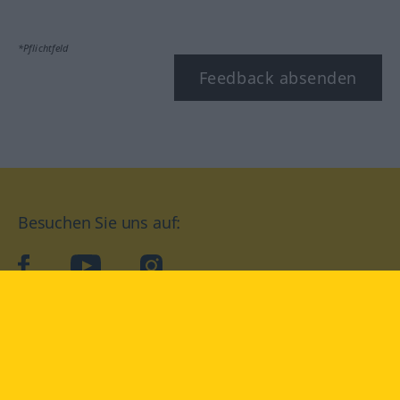
*Pflichtfeld
Feedback absenden
Besuchen Sie uns auf:
facebook
YouTube
Instagram
Langenscheidt