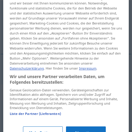
und wir besser mit Ihnen kommunizieren können. Notwendige,
verpulvern
funktionale und statistische Cookies, die für den Betrieb der Webseite
[fɛrˈpʊlvərn]
<
-re
;
verpulvern
>
und der statistischen Auswertung unserer Webseite erforderlich sind,
werden auf Grundlage unserer Vorauswahl immer auf Ihrem Endgerät
Übersicht aller Übersetzungen
gespeichert. Marketing-Cookies und Cookies, die der Bereitstellung
(Für mehr Details die Übersetzung anklicken/antippen)
personalisierter Werbung dienen, werden nur gespeichert, wenn Sie uns
durch einen Klick auf den „Akzeptieren“-Button Ihr Einverständnis
geben. Klicken Sie ansonsten auf „Fortfahren ohne Akzeptieren“. Sie
malbaratar
können Ihre Einwilligung jederzeit für zukünftige Besuche unserer
Webseite widerrufen. Wenn Sie weitere Informationen zu den Cookies
und den Anpassungsmöglichkeiten möchten, klicken Sie einfach auf den
Button „Mehr Optionen“. Weitergehende Hinweise zu der
Datenverarbeitung entnehmen Sie ansonsten unserer
Datenschutzerklärung
. Hier finden Sie unser
Impressum
.
malbaratar
verpulvern
Wir und unsere Partner verarbeiten Daten, um
Folgendes bereitzustellen:
Genaue Geolocation-Daten verwenden. Geräteeigenschaften zur
Synonyme für "verpulvern"
Identifikation aktiv abfragen. Speichern von und/oder Zugriff auf
Informationen auf einem Gerät. Personalisierte Werbung und Inhalte,
Messung von Werbung und Inhalten, Zielgruppenforschung und
Entwicklung von Dienstleistungen.
wegschmeißen (ugs.)
,
verschleudern (ugs.)
,
Liste der Partner (Lieferanten)
verschwenden (Hauptform)
,
verzocken (ugs.)
,
vergeuden
,
verprassen
,
durchbringen (Vermögen)