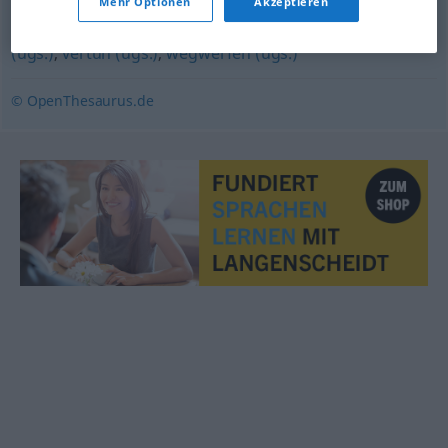
Mehr Optionen
Akzeptieren
(ugs.)
,
verjubeln (ugs.)
,
aasen (mit) (ugs.)
,
verplempern
(ugs.)
,
vertun (ugs.)
,
wegwerfen (ugs.)
© OpenThesaurus.de