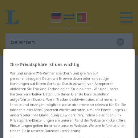
Ihre Privatsphäre ist uns wichtig
Deutsch-Portugiesisch Wörterbuch
belehren
Wir und unsere
716
-Partner speichern und greifen auf
Deutsch-Portugiesisch
personenbezogene Daten wie Browserdaten oder eindeutige
Übersetzung für "belehren"
Kennungen auf Ihrem Gerät zu. Durch Auswahl von Akzeptieren
aktivieren Sie Tracking-Technologien für die unter „Wir und unsere
Partner verarbeiten Daten, um Ihnen Dienste bereitzustellen“
aufgeführten Zwecke. Wenn Tracker deaktiviert sind, sind manche
"belehren" Portugiesisch
Inhalte und Anzeigen möglicherweise nicht mehr so relevant für Sie. Sie
können dieses Menü jederzeit wieder aufrufen, um Ihre Einstellungen zu
Übersetzung
ändern oder Ihre Einwilligung zu widerrufen, indem Sie auf den Link
Privatsphäre-Einstellungen am unteren Rand der Webseite klicken. Ihre
Einstellungen gelten innerhalb unseres Website. Weitere Informationen
„belehren“
finden Sie in unserer Datenschutzerklärung.