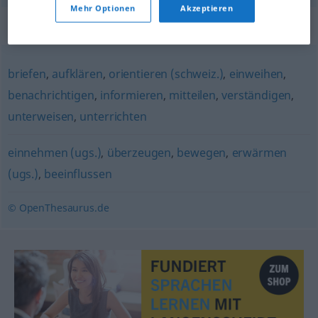
Mehr Optionen
Akzeptieren
Synonyme für "belehren"
briefen
,
aufklären
,
orientieren (schweiz.)
,
einweihen
,
benachrichtigen
,
informieren
,
mitteilen
,
verständigen
,
unterweisen
,
unterrichten
einnehmen (ugs.)
,
überzeugen
,
bewegen
,
erwärmen
(ugs.)
,
beeinflussen
© OpenThesaurus.de