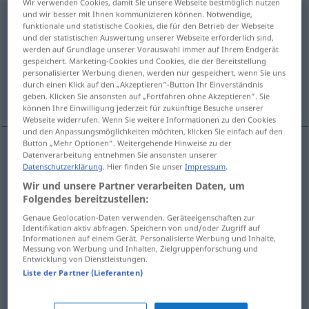
Wir verwenden Cookies, damit Sie unsere Webseite bestmöglich nutzen
und wir besser mit Ihnen kommunizieren können. Notwendige,
belehren
<
belehren
>
funktionale und statistische Cookies, die für den Betrieb der Webseite
und der statistischen Auswertung unserer Webseite erforderlich sind,
Übersicht aller Übersetzungen
werden auf Grundlage unserer Vorauswahl immer auf Ihrem Endgerät
gespeichert. Marketing-Cookies und Cookies, die der Bereitstellung
(Für mehr Details die Übersetzung anklicken/antippen)
personalisierter Werbung dienen, werden nur gespeichert, wenn Sie uns
durch einen Klick auf den „Akzeptieren“-Button Ihr Einverständnis
instruir, informar, ensinar, dar uma lição a
geben. Klicken Sie ansonsten auf „Fortfahren ohne Akzeptieren“. Sie
können Ihre Einwilligung jederzeit für zukünftige Besuche unserer
Webseite widerrufen. Wenn Sie weitere Informationen zu den Cookies
und den Anpassungsmöglichkeiten möchten, klicken Sie einfach auf den
Button „Mehr Optionen“. Weitergehende Hinweise zu der
Datenverarbeitung entnehmen Sie ansonsten unserer
instruir
belehren
Datenschutzerklärung
. Hier finden Sie unser
Impressum
.
Wir und unsere Partner verarbeiten Daten, um
informar
belehren
Folgendes bereitzustellen:
Genaue Geolocation-Daten verwenden. Geräteeigenschaften zur
Identifikation aktiv abfragen. Speichern von und/oder Zugriff auf
ensinar
belehren
Informationen auf einem Gerät. Personalisierte Werbung und Inhalte,
Messung von Werbung und Inhalten, Zielgruppenforschung und
Entwicklung von Dienstleistungen.
dar
uma
lição
a
belehren
Liste der Partner (Lieferanten)