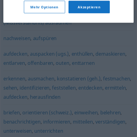
Synonyme für "aufklären"
Mehr Optionen
Akzeptieren
(Missverständnis) ausräumen
nachweisen
,
aufspüren
aufdecken
,
auspacken (ugs.)
,
enthüllen
,
demaskieren
,
entlarven
,
offenbaren
,
outen
,
enttarnen
erkennen
,
ausmachen
,
konstatieren (geh.)
,
festmachen
,
sehen
,
identifizieren
,
feststellen
,
entdecken
,
ermitteln
,
aufdecken
,
herausfinden
briefen
,
orientieren (schweiz.)
,
einweihen
,
belehren
,
benachrichtigen
,
informieren
,
mitteilen
,
verständigen
,
unterweisen
,
unterrichten