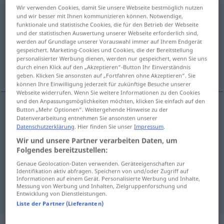
Wir verwenden Cookies, damit Sie unsere Webseite bestmöglich nutzen
aufklären
und wir besser mit Ihnen kommunizieren können. Notwendige,
funktionale und statistische Cookies, die für den Betrieb der Webseite
und der statistischen Auswertung unserer Webseite erforderlich sind,
Übersicht aller Übersetzungen
werden auf Grundlage unserer Vorauswahl immer auf Ihrem Endgerät
(Für mehr Details die Übersetzung anklicken/antippen)
gespeichert. Marketing-Cookies und Cookies, die der Bereitstellung
personalisierter Werbung dienen, werden nur gespeichert, wenn Sie uns
durch einen Klick auf den „Akzeptieren“-Button Ihr Einverständnis
aclarar, esclarecer, elucidar, instruir
geben. Klicken Sie ansonsten auf „Fortfahren ohne Akzeptieren“. Sie
können Ihre Einwilligung jederzeit für zukünftige Besuche unserer
Webseite widerrufen. Wenn Sie weitere Informationen zu den Cookies
und den Anpassungsmöglichkeiten möchten, klicken Sie einfach auf den
Button „Mehr Optionen“. Weitergehende Hinweise zu der
Datenverarbeitung entnehmen Sie ansonsten unserer
aclarar
aufklären
Datenschutzerklärung
. Hier finden Sie unser
Impressum
.
Wir und unsere Partner verarbeiten Daten, um
esclarecer
aufklären
Irrtum, Zweifel
Folgendes bereitzustellen:
Genaue Geolocation-Daten verwenden. Geräteeigenschaften zur
elucidar
aufklären
jemanden
a.
Identifikation aktiv abfragen. Speichern von und/oder Zugriff auf
Informationen auf einem Gerät. Personalisierte Werbung und Inhalte,
Messung von Werbung und Inhalten, Zielgruppenforschung und
instruir
aufklären
(≈ bilden)
Entwicklung von Dienstleistungen.
Liste der Partner (Lieferanten)