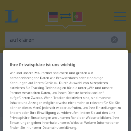
Deutsch-Portugiesisch Wörterbuch
aufklären
Ihre Privatsphäre ist uns wichtig
Deutsch-Portugiesisch
Wir und unsere
716
-Partner speichern und greifen auf
personenbezogene Daten wie Browserdaten oder eindeutige
Übersetzung für "aufklären"
Kennungen auf Ihrem Gerät zu. Durch Auswahl von Akzeptieren
aktivieren Sie Tracking-Technologien für die unter „Wir und unsere
Partner verarbeiten Daten, um Ihnen Dienste bereitzustellen“
"aufklären" Portugiesisch
aufgeführten Zwecke. Wenn Tracker deaktiviert sind, sind manche
Inhalte und Anzeigen möglicherweise nicht mehr so relevant für Sie. Sie
Übersetzung
können dieses Menü jederzeit wieder aufrufen, um Ihre Einstellungen zu
ändern oder Ihre Einwilligung zu widerrufen, indem Sie auf den Link
Privatsphäre-Einstellungen am unteren Rand der Webseite klicken. Ihre
Einstellungen gelten innerhalb unseres Website. Weitere Informationen
„aufklären“
finden Sie in unserer Datenschutzerklärung.