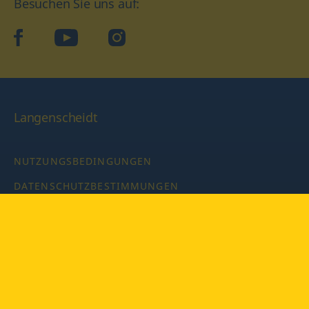
Besuchen Sie uns auf:
facebook
YouTube
Instagram
Langenscheidt
NUTZUNGSBEDINGUNGEN
DATENSCHUTZBESTIMMUNGEN
IMPRESSUM
PRIVATSPHÄRE-EINSTELLUNGEN
LATEINWÖRTERBUCH MIT CODE
Copyright © 2026 PONS Langenscheidt GmbH, Alle Rechte