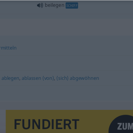
beilegen
SCHIFF
rmitteln
,
ablegen
,
ablassen (von)
,
(sich) abgewöhnen