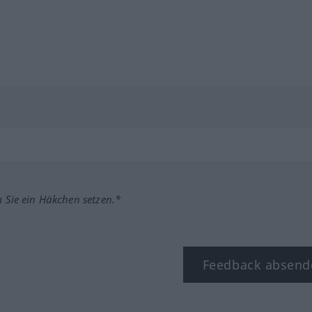
m Sie ein Häkchen setzen.*
Feedback absend