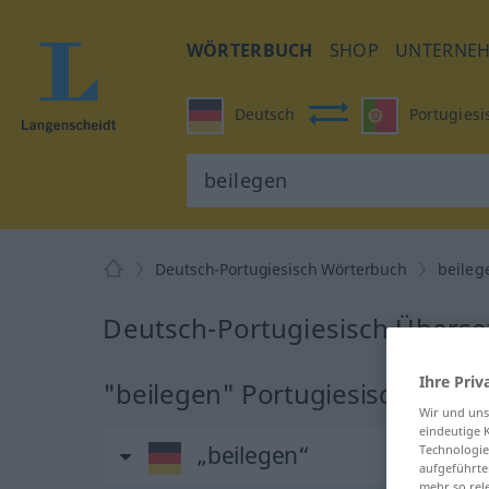
WÖRTERBUCH
SHOP
UNTERNE
Deutsch
Portugiesi
Deutsch-Portugiesisch Wörterbuch
beileg
Deutsch-Portugiesisch Überse
Ihre Priv
"beilegen" Portugiesisch Über
Wir und un
eindeutige 
„beilegen“
Technologie
aufgeführte
mehr so rel