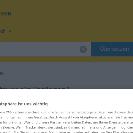
HMEN
sch
Übersetzen
en
tzung für "beilegen"
atsphäre ist uns wichtig
setzung
sere
716
-Partner speichern und greifen auf personenbezogene Daten wie Browserdat
Kennungen auf Ihrem Gerät zu. Durch Auswahl von Akzeptieren aktivieren Sie Trackin
n für die unter „Wir und unsere Partner verarbeiten Daten, um Ihnen Dienste bereitz
n Zwecke. Wenn Tracker deaktiviert sind, sind manche Inhalte und Anzeigen mögliche
evant für Sie. Sie können dieses Menü jederzeit wieder aufrufen, um Ihre Einstellung