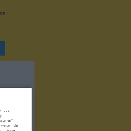
DE
en oder
g-
ustellen“
rweise nicht
en zu ändern