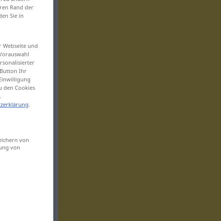
eren Rand der
den Sie in
er Webseite und
 Vorauswahl
sonalisierter
Button Ihr
Einwilligung
zu den Cookies
.
zerklärung
.
eichern von
sung von