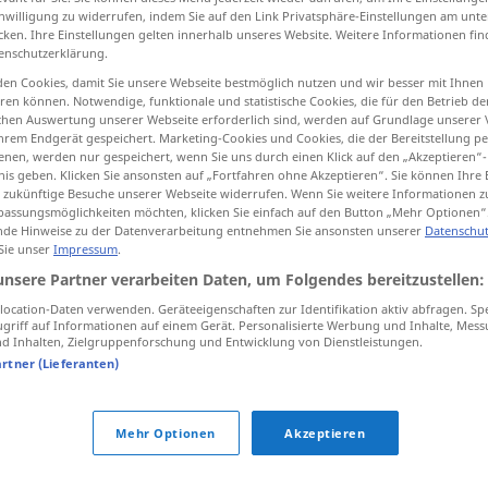
inwilligung zu widerrufen, indem Sie auf den Link Privatsphäre-Einstellungen am unt
cken. Ihre Einstellungen gelten innerhalb unseres Website. Weitere Informationen fin
enschutzerklärung.
en Cookies, damit Sie unsere Webseite bestmöglich nutzen und wir besser mit Ihnen
tippen)
en können. Notwendige, funktionale und statistische Cookies, die für den Betrieb d
ischen Auswertung unserer Webseite erforderlich sind, werden auf Grundlage unserer
hrem Endgerät gespeichert. Marketing-Cookies und Cookies, die der Bereitstellung per
iliar, capear
estar de capa
nen, werden nur gespeichert, wenn Sie uns durch einen Klick auf den „Akzeptieren“-
nis geben. Klicken Sie ansonsten auf „Fortfahren ohne Akzeptieren“. Sie können Ihre 
ür zukünftige Besuche unserer Webseite widerrufen. Wenn Sie weitere Informationen 
assungsmöglichkeiten möchten, klicken Sie einfach auf den Button „Mehr Optionen“
de Hinweise zu der Datenverarbeitung entnehmen Sie ansonsten unserer
Datenschut
beilegen
 Sie unser
Impressum
.
unsere Partner verarbeiten Daten, um Folgendes bereitzustellen:
beilegen
zuschreiben
ocation-Daten verwenden. Geräteeigenschaften zur Identifikation aktiv abfragen. Sp
griff auf Informationen auf einem Gerät. Personalisierte Werbung und Inhalte, Mes
 Inhalten, Zielgruppenforschung und Entwicklung von Dienstleistungen.
artner (Lieferanten)
beilegen
Namen
Mehr Optionen
Akzeptieren
beilegen
(≈ schlichten)