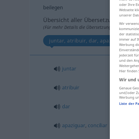
oder Ihre E
beilegen
Webseite kli
unserer Dat
Übersicht aller Übersetzungen
Wir verwend
(Für mehr Details die Übersetzung anklicken/an
kommunizier
der statist
immer auf I
juntar, atribuir, dar, apaziguar, conc
Werbung die
Einverständ
jederzeit f
und den Anp
Weitergehen
juntar
Hier finden
Wir und 
atribuir
Genaue Geol
und/oder Zu
Werbung und
Liste der P
dar
apaziguar
,
conciliar