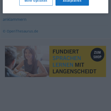
Mehr Optionen
Akzeptieren
beilegen
,
beigeben
,
beifügen
anklammern
© OpenThesaurus.de