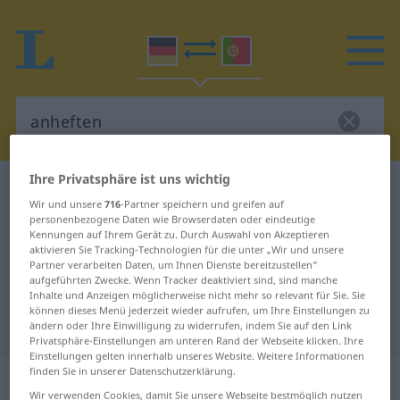
Ihre Privatsphäre ist uns wichtig
Deutsch-Portugiesisch Wörterbuch
anheften
Wir und unsere
716
-Partner speichern und greifen auf
Deutsch-Portugiesisch
personenbezogene Daten wie Browserdaten oder eindeutige
Kennungen auf Ihrem Gerät zu. Durch Auswahl von Akzeptieren
Übersetzung für "anheften"
aktivieren Sie Tracking-Technologien für die unter „Wir und unsere
Partner verarbeiten Daten, um Ihnen Dienste bereitzustellen“
aufgeführten Zwecke. Wenn Tracker deaktiviert sind, sind manche
"anheften" Portugiesisch
Inhalte und Anzeigen möglicherweise nicht mehr so relevant für Sie. Sie
können dieses Menü jederzeit wieder aufrufen, um Ihre Einstellungen zu
Übersetzung
ändern oder Ihre Einwilligung zu widerrufen, indem Sie auf den Link
Privatsphäre-Einstellungen am unteren Rand der Webseite klicken. Ihre
Einstellungen gelten innerhalb unseres Website. Weitere Informationen
finden Sie in unserer Datenschutzerklärung.
„anheften“
Wir verwenden Cookies, damit Sie unsere Webseite bestmöglich nutzen