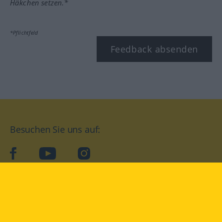
Häkchen setzen.*
*Pflichtfeld
Feedback absenden
Besuchen Sie uns auf:
facebook
YouTube
Instagram
Langenscheidt