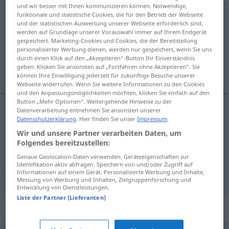
und wir besser mit Ihnen kommunizieren können. Notwendige,
anheften
funktionale und statistische Cookies, die für den Betrieb der Webseite
<
-e-
>
und der statistischen Auswertung unserer Webseite erforderlich sind,
werden auf Grundlage unserer Vorauswahl immer auf Ihrem Endgerät
Übersicht aller Übersetzungen
gespeichert. Marketing-Cookies und Cookies, die der Bereitstellung
(Für mehr Details die Übersetzung anklicken/antippen)
personalisierter Werbung dienen, werden nur gespeichert, wenn Sie uns
durch einen Klick auf den „Akzeptieren“-Button Ihr Einverständnis
geben. Klicken Sie ansonsten auf „Fortfahren ohne Akzeptieren“. Sie
pregar, alinhavar, juntar
können Ihre Einwilligung jederzeit für zukünftige Besuche unserer
Webseite widerrufen. Wenn Sie weitere Informationen zu den Cookies
und den Anpassungsmöglichkeiten möchten, klicken Sie einfach auf den
Button „Mehr Optionen“. Weitergehende Hinweise zu der
Datenverarbeitung entnehmen Sie ansonsten unserer
Datenschutzerklärung
. Hier finden Sie unser
Impressum
.
p(r)egar
anheften
Wir und unsere Partner verarbeiten Daten, um
Folgendes bereitzustellen:
alinhavar
anheften
(≈ nähen)
Genaue Geolocation-Daten verwenden. Geräteeigenschaften zur
Identifikation aktiv abfragen. Speichern von und/oder Zugriff auf
juntar
anheften
(≈ beifügen)
Informationen auf einem Gerät. Personalisierte Werbung und Inhalte,
Messung von Werbung und Inhalten, Zielgruppenforschung und
Entwicklung von Dienstleistungen.
Liste der Partner (Lieferanten)
Synonyme für "anheften"