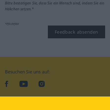
Bitte bestätigen Sie, dass Sie ein Mensch sind, indem Sie ein
Häkchen setzen.*
*Pflichtfeld
Feedback absenden
Besuchen Sie uns auf:
facebook
YouTube
Instagram