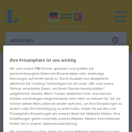
Ihre Privatsphäre ist uns wichtig
Deutsch-Portugiesisch Wörterbuch
antasten
Wir und unsere
716
-Partner speichern und greifen auf
Deutsch-Portugiesisch
personenbezogene Daten wie Browserdaten oder eindeutige
Kennungen auf Ihrem Gerät zu. Durch Auswahl von Akzeptieren
Übersetzung für "antasten"
aktivieren Sie Tracking-Technologien für die unter „Wir und unsere
Partner verarbeiten Daten, um Ihnen Dienste bereitzustellen“
aufgeführten Zwecke. Wenn Tracker deaktiviert sind, sind manche
"antasten" Portugiesisch
Inhalte und Anzeigen möglicherweise nicht mehr so relevant für Sie. Sie
können dieses Menü jederzeit wieder aufrufen, um Ihre Einstellungen zu
Übersetzung
ändern oder Ihre Einwilligung zu widerrufen, indem Sie auf den Link
Privatsphäre-Einstellungen am unteren Rand der Webseite klicken. Ihre
Einstellungen gelten innerhalb unseres Website. Weitere Informationen
„antasten“
finden Sie in unserer Datenschutzerklärung.
Wir verwenden Cookies, damit Sie unsere Webseite bestmöglich nutzen