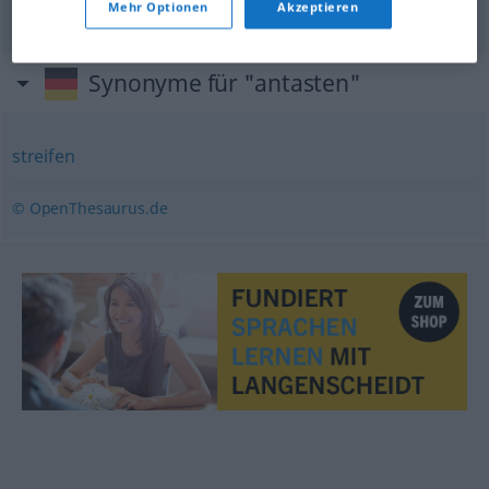
violar
antasten
(≈ verletzen)
Mehr Optionen
Akzeptieren
Synonyme für "antasten"
streifen
© OpenThesaurus.de