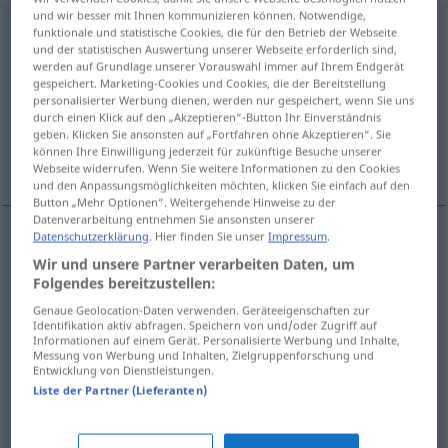
und wir besser mit Ihnen kommunizieren können. Notwendige,
antasten
<
-e-
>
funktionale und statistische Cookies, die für den Betrieb der Webseite
und der statistischen Auswertung unserer Webseite erforderlich sind,
Übersicht aller Übersetzungen
werden auf Grundlage unserer Vorauswahl immer auf Ihrem Endgerät
gespeichert. Marketing-Cookies und Cookies, die der Bereitstellung
(Für mehr Details die Übersetzung anklicken/antippen)
personalisierter Werbung dienen, werden nur gespeichert, wenn Sie uns
durch einen Klick auf den „Akzeptieren“-Button Ihr Einverständnis
tocar em, apalpar, ofender, atentar contra,
geben. Klicken Sie ansonsten auf „Fortfahren ohne Akzeptieren“. Sie
können Ihre Einwilligung jederzeit für zukünftige Besuche unserer
violar
Webseite widerrufen. Wenn Sie weitere Informationen zu den Cookies
und den Anpassungsmöglichkeiten möchten, klicken Sie einfach auf den
Button „Mehr Optionen“. Weitergehende Hinweise zu der
Datenverarbeitung entnehmen Sie ansonsten unserer
Datenschutzerklärung
. Hier finden Sie unser
Impressum
.
tocar
em
antasten
a.
Wir und unsere Partner verarbeiten Daten, um
FIG
Folgendes bereitzustellen:
apalpar
antasten
Genaue Geolocation-Daten verwenden. Geräteeigenschaften zur
Identifikation aktiv abfragen. Speichern von und/oder Zugriff auf
Informationen auf einem Gerät. Personalisierte Werbung und Inhalte,
ofender
antasten
Ehre
Messung von Werbung und Inhalten, Zielgruppenforschung und
Entwicklung von Dienstleistungen.
Liste der Partner (Lieferanten)
atentar
contra
antasten
Leben
etc