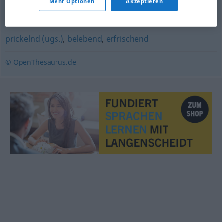
Mehr Optionen
Akzeptieren
ermutigend
,
aufbauend
prickelnd (ugs.)
,
belebend
,
erfrischend
© OpenThesaurus.de