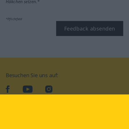
Häkchen setzen.*
*Pflichtfeld
Feedback absenden
Besuchen Sie uns auf:
facebook
YouTube
Instagram
Langenscheidt