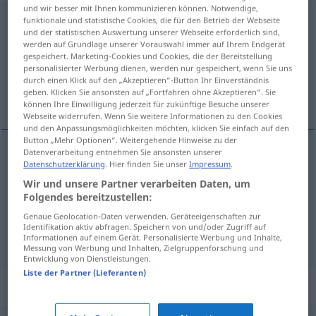
und wir besser mit Ihnen kommunizieren können. Notwendige,
anregend
funktionale und statistische Cookies, die für den Betrieb der Webseite
und der statistischen Auswertung unserer Webseite erforderlich sind,
werden auf Grundlage unserer Vorauswahl immer auf Ihrem Endgerät
Übersicht aller Übersetzungen
gespeichert. Marketing-Cookies und Cookies, die der Bereitstellung
(Für mehr Details die Übersetzung anklicken/antippen)
personalisierter Werbung dienen, werden nur gespeichert, wenn Sie uns
durch einen Klick auf den „Akzeptieren“-Button Ihr Einverständnis
geben. Klicken Sie ansonsten auf „Fortfahren ohne Akzeptieren“. Sie
animador, estimulante, sugestivo
können Ihre Einwilligung jederzeit für zukünftige Besuche unserer
Webseite widerrufen. Wenn Sie weitere Informationen zu den Cookies
und den Anpassungsmöglichkeiten möchten, klicken Sie einfach auf den
Button „Mehr Optionen“. Weitergehende Hinweise zu der
Datenverarbeitung entnehmen Sie ansonsten unserer
Datenschutzerklärung
. Hier finden Sie unser
Impressum
.
animador
anregend
Wir und unsere Partner verarbeiten Daten, um
Folgendes bereitzustellen:
estimulante
anregend
MED
Genaue Geolocation-Daten verwenden. Geräteeigenschaften zur
Identifikation aktiv abfragen. Speichern von und/oder Zugriff auf
sugestivo
anregend
geistig
Informationen auf einem Gerät. Personalisierte Werbung und Inhalte,
Messung von Werbung und Inhalten, Zielgruppenforschung und
Entwicklung von Dienstleistungen.
Liste der Partner (Lieferanten)
Synonyme für "anregend"