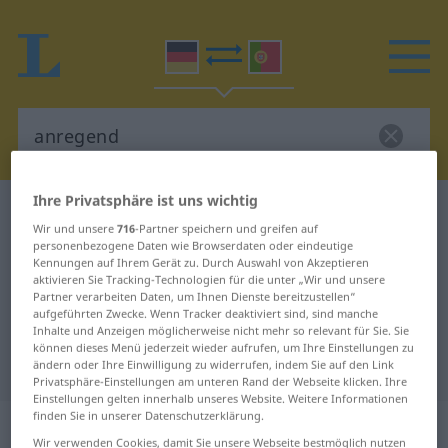
Ihre Privatsphäre ist uns wichtig
Deutsch-Portugiesisch Wörterbuch
anregend
Wir und unsere
716
-Partner speichern und greifen auf
Deutsch-Portugiesisch
personenbezogene Daten wie Browserdaten oder eindeutige
Kennungen auf Ihrem Gerät zu. Durch Auswahl von Akzeptieren
Übersetzung für "anregend"
aktivieren Sie Tracking-Technologien für die unter „Wir und unsere
Partner verarbeiten Daten, um Ihnen Dienste bereitzustellen“
aufgeführten Zwecke. Wenn Tracker deaktiviert sind, sind manche
"anregend" Portugiesisch
Inhalte und Anzeigen möglicherweise nicht mehr so relevant für Sie. Sie
können dieses Menü jederzeit wieder aufrufen, um Ihre Einstellungen zu
Übersetzung
ändern oder Ihre Einwilligung zu widerrufen, indem Sie auf den Link
Privatsphäre-Einstellungen am unteren Rand der Webseite klicken. Ihre
Einstellungen gelten innerhalb unseres Website. Weitere Informationen
finden Sie in unserer Datenschutzerklärung.
„anregend“
Wir verwenden Cookies, damit Sie unsere Webseite bestmöglich nutzen