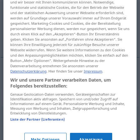
und wir besser mit Ihnen kommunizieren können. Notwendige,
funktionale und statistische Cookies, die für den Betrieb der Webseite
erfrischend
adj
und der statistischen Auswertung unserer Webseite erforderlich sind,
werden auf Grundlage unserer Vorauswahl immer auf Ihrem Endgerät
Übersicht aller Übersetzungen
gespeichert. Marketing-Cookies und Cookies, die der Bereitstellung
(Für mehr Details die Übersetzung anklicken/antippen)
personalisierter Werbung dienen, werden nur gespeichert, wenn Sie uns
durch einen Klick auf den „Akzeptieren“-Button Ihr Einverständnis
geben. Klicken Sie ansonsten auf „Fortfahren ohne Akzeptieren“. Sie
refrescante
können Ihre Einwilligung jederzeit für zukünftige Besuche unserer
Webseite widerrufen. Wenn Sie weitere Informationen zu den Cookies
und den Anpassungsmöglichkeiten möchten, klicken Sie einfach auf den
Button „Mehr Optionen“. Weitergehende Hinweise zu der
Datenverarbeitung entnehmen Sie ansonsten unserer
Datenschutzerklärung
. Hier finden Sie unser
Impressum
.
refrescante
erfrischend
Wir und unsere Partner verarbeiten Daten, um
Folgendes bereitzustellen:
Genaue Geolocation-Daten verwenden. Geräteeigenschaften zur
Synonyme für "erfrischend"
Identifikation aktiv abfragen. Speichern von und/oder Zugriff auf
Informationen auf einem Gerät. Personalisierte Werbung und Inhalte,
Messung von Werbung und Inhalten, Zielgruppenforschung und
Entwicklung von Dienstleistungen.
(jemanden) irritieren
,
verwunderlich (finden)
Liste der Partner (Lieferanten)
anregend
,
prickelnd (ugs.)
,
belebend
Mehr Optionen
Akzeptieren