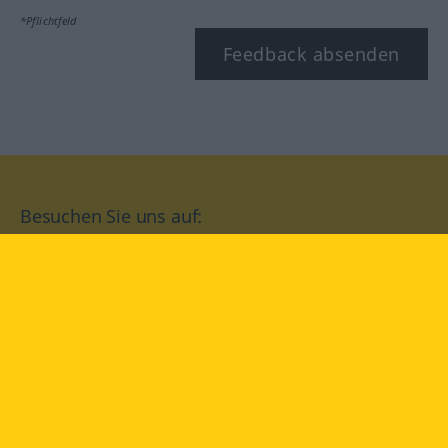
*Pflichtfeld
Feedback absenden
Besuchen Sie uns auf:
facebook
YouTube
Instagram
Langenscheidt
NUTZUNGSBEDINGUNGEN