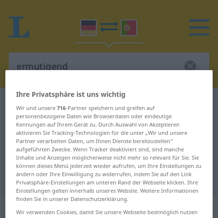
Ihre Privatsphäre ist uns wichtig
Deutsch-Portugiesisch Wörterbuch
ermutigend
Wir und unsere
716
-Partner speichern und greifen auf
Deutsch-Portugiesisch
personenbezogene Daten wie Browserdaten oder eindeutige
Kennungen auf Ihrem Gerät zu. Durch Auswahl von Akzeptieren
Übersetzung für "ermutigend"
aktivieren Sie Tracking-Technologien für die unter „Wir und unsere
Partner verarbeiten Daten, um Ihnen Dienste bereitzustellen“
aufgeführten Zwecke. Wenn Tracker deaktiviert sind, sind manche
Inhalte und Anzeigen möglicherweise nicht mehr so relevant für Sie. Sie
"ermutigend" Portugiesisch
können dieses Menü jederzeit wieder aufrufen, um Ihre Einstellungen zu
ändern oder Ihre Einwilligung zu widerrufen, indem Sie auf den Link
Übersetzung
Privatsphäre-Einstellungen am unteren Rand der Webseite klicken. Ihre
Einstellungen gelten innerhalb unseres Website. Weitere Informationen
finden Sie in unserer Datenschutzerklärung.
„ermutigend“
: Adjektiv
Wir verwenden Cookies, damit Sie unsere Webseite bestmöglich nutzen