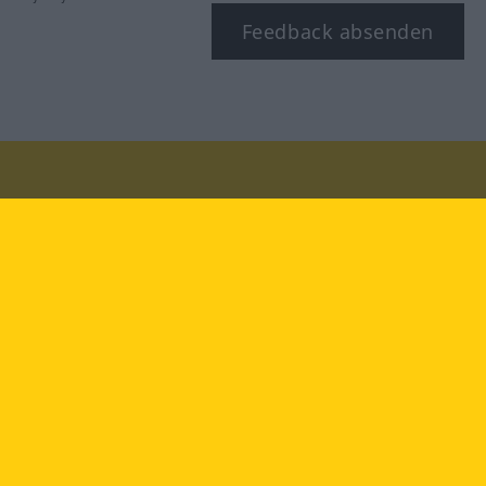
Feedback absenden
Besuchen Sie uns auf:
facebook
YouTube
Instagram
Langenscheidt
NUTZUNGSBEDINGUNGEN