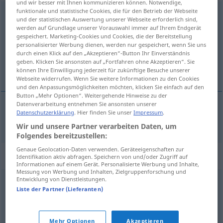
und wir besser mit Ihnen kommunizieren können. Notwendige,
funktionale und statistische Cookies, die für den Betrieb der Webseite
ermutigend
adj
und der statistischen Auswertung unserer Webseite erforderlich sind,
werden auf Grundlage unserer Vorauswahl immer auf Ihrem Endgerät
Übersicht aller Übersetzungen
gespeichert. Marketing-Cookies und Cookies, die der Bereitstellung
personalisierter Werbung dienen, werden nur gespeichert, wenn Sie uns
(Für mehr Details die Übersetzung anklicken/antippen)
durch einen Klick auf den „Akzeptieren“-Button Ihr Einverständnis
geben. Klicken Sie ansonsten auf „Fortfahren ohne Akzeptieren“. Sie
animador
können Ihre Einwilligung jederzeit für zukünftige Besuche unserer
Webseite widerrufen. Wenn Sie weitere Informationen zu den Cookies
und den Anpassungsmöglichkeiten möchten, klicken Sie einfach auf den
Button „Mehr Optionen“. Weitergehende Hinweise zu der
Datenverarbeitung entnehmen Sie ansonsten unserer
Datenschutzerklärung
. Hier finden Sie unser
Impressum
.
animador
ermutigend
Wir und unsere Partner verarbeiten Daten, um
Folgendes bereitzustellen:
Genaue Geolocation-Daten verwenden. Geräteeigenschaften zur
Synonyme für "ermutigend"
Identifikation aktiv abfragen. Speichern von und/oder Zugriff auf
Informationen auf einem Gerät. Personalisierte Werbung und Inhalte,
Messung von Werbung und Inhalten, Zielgruppenforschung und
Entwicklung von Dienstleistungen.
anregend
,
aufbauend
Liste der Partner (Lieferanten)
© OpenThesaurus.de
Mehr Optionen
Akzeptieren