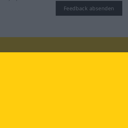
Feedback absenden
Besuchen Sie uns auf:
facebook
YouTube
Instagram
Langenscheidt
NUTZUNGSBEDINGUNGEN