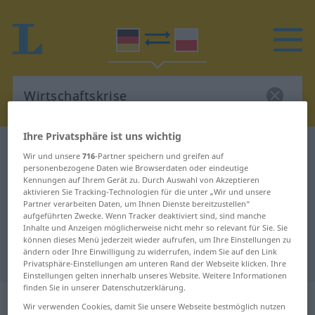
Ihre Privatsphäre ist uns wichtig
Deutsch-Polnisch Wörterbuch
Wirtschaftskrise
Wir und unsere
716
-Partner speichern und greifen auf
Deutsch-Polnisch Übersetzung für
personenbezogene Daten wie Browserdaten oder eindeutige
Kennungen auf Ihrem Gerät zu. Durch Auswahl von Akzeptieren
"Wirtschaftskrise"
aktivieren Sie Tracking-Technologien für die unter „Wir und unsere
Partner verarbeiten Daten, um Ihnen Dienste bereitzustellen“
aufgeführten Zwecke. Wenn Tracker deaktiviert sind, sind manche
Inhalte und Anzeigen möglicherweise nicht mehr so relevant für Sie. Sie
"Wirtschaftskrise" Polnisch
können dieses Menü jederzeit wieder aufrufen, um Ihre Einstellungen zu
ändern oder Ihre Einwilligung zu widerrufen, indem Sie auf den Link
Übersetzung
Privatsphäre-Einstellungen am unteren Rand der Webseite klicken. Ihre
Einstellungen gelten innerhalb unseres Website. Weitere Informationen
finden Sie in unserer Datenschutzerklärung.
„Wirtschaftskrise“
: Femininum
Wir verwenden Cookies, damit Sie unsere Webseite bestmöglich nutzen