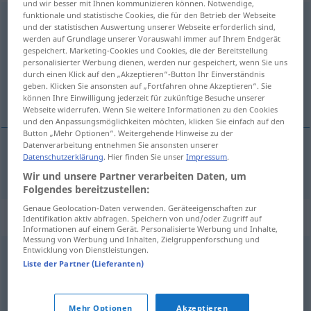
und wir besser mit Ihnen kommunizieren können. Notwendige,
funktionale und statistische Cookies, die für den Betrieb der Webseite
Wirtschaftskrise
f
und der statistischen Auswertung unserer Webseite erforderlich sind,
werden auf Grundlage unserer Vorauswahl immer auf Ihrem Endgerät
Übersicht aller Übersetzungen
gespeichert. Marketing-Cookies und Cookies, die der Bereitstellung
personalisierter Werbung dienen, werden nur gespeichert, wenn Sie uns
(Für mehr Details die Übersetzung anklicken/antippen)
durch einen Klick auf den „Akzeptieren“-Button Ihr Einverständnis
geben. Klicken Sie ansonsten auf „Fortfahren ohne Akzeptieren“. Sie
kryzys gospodarczy
können Ihre Einwilligung jederzeit für zukünftige Besuche unserer
Webseite widerrufen. Wenn Sie weitere Informationen zu den Cookies
und den Anpassungsmöglichkeiten möchten, klicken Sie einfach auf den
Button „Mehr Optionen“. Weitergehende Hinweise zu der
Datenverarbeitung entnehmen Sie ansonsten unserer
Datenschutzerklärung
. Hier finden Sie unser
Impressum
.
kryzys
gospodarczy
Wirtschaftskrise
Wir und unsere Partner verarbeiten Daten, um
Folgendes bereitzustellen:
Genaue Geolocation-Daten verwenden. Geräteeigenschaften zur
Synonyme für "Wirtschaftskrise"
Identifikation aktiv abfragen. Speichern von und/oder Zugriff auf
Informationen auf einem Gerät. Personalisierte Werbung und Inhalte,
Messung von Werbung und Inhalten, Zielgruppenforschung und
Entwicklung von Dienstleistungen.
Konjunkturtief
,
(wirtschaftliche) Flaute
,
Depression
Liste der Partner (Lieferanten)
© OpenThesaurus.de
Mehr Optionen
Akzeptieren