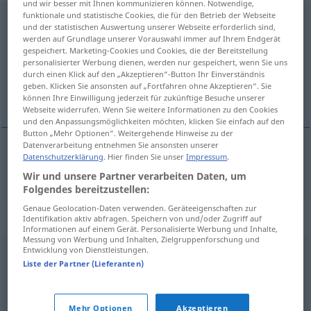
und wir besser mit Ihnen kommunizieren können. Notwendige,
funktionale und statistische Cookies, die für den Betrieb der Webseite
Konjunkturtief
n
und der statistischen Auswertung unserer Webseite erforderlich sind,
werden auf Grundlage unserer Vorauswahl immer auf Ihrem Endgerät
Übersicht aller Übersetzungen
gespeichert. Marketing-Cookies und Cookies, die der Bereitstellung
personalisierter Werbung dienen, werden nur gespeichert, wenn Sie uns
(Für mehr Details die Übersetzung anklicken/antippen)
durch einen Klick auf den „Akzeptieren“-Button Ihr Einverständnis
geben. Klicken Sie ansonsten auf „Fortfahren ohne Akzeptieren“. Sie
dekoniunktura
können Ihre Einwilligung jederzeit für zukünftige Besuche unserer
Webseite widerrufen. Wenn Sie weitere Informationen zu den Cookies
und den Anpassungsmöglichkeiten möchten, klicken Sie einfach auf den
Button „Mehr Optionen“. Weitergehende Hinweise zu der
Datenverarbeitung entnehmen Sie ansonsten unserer
Datenschutzerklärung
. Hier finden Sie unser
Impressum
.
dekoniunktura
Konjunkturtief
Wir und unsere Partner verarbeiten Daten, um
Folgendes bereitzustellen:
Genaue Geolocation-Daten verwenden. Geräteeigenschaften zur
Synonyme für "Konjunkturtief"
Identifikation aktiv abfragen. Speichern von und/oder Zugriff auf
Informationen auf einem Gerät. Personalisierte Werbung und Inhalte,
Messung von Werbung und Inhalten, Zielgruppenforschung und
Entwicklung von Dienstleistungen.
(wirtschaftliche) Flaute
,
Depression
,
Wirtschaftskrise
Liste der Partner (Lieferanten)
© OpenThesaurus.de
Mehr Optionen
Akzeptieren