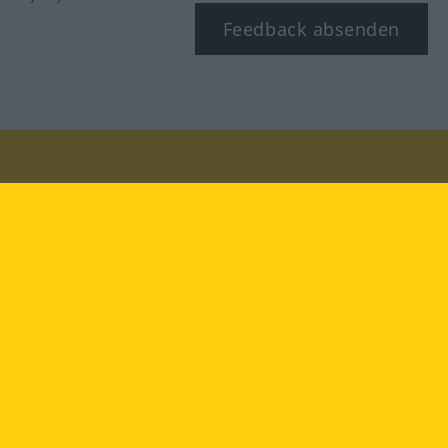
Feedback absenden
Besuchen Sie uns auf:
facebook
YouTube
Instagram
Langenscheidt
NUTZUNGSBEDINGUNGEN