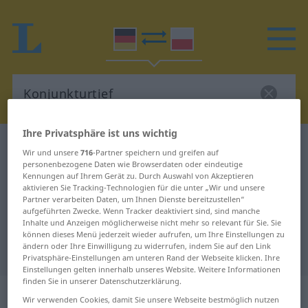
Ihre Privatsphäre ist uns wichtig
Deutsch-Polnisch Wörterbuch
Konjunkturtief
Wir und unsere
716
-Partner speichern und greifen auf
Deutsch-Polnisch Übersetzung für
personenbezogene Daten wie Browserdaten oder eindeutige
Kennungen auf Ihrem Gerät zu. Durch Auswahl von Akzeptieren
"Konjunkturtief"
aktivieren Sie Tracking-Technologien für die unter „Wir und unsere
Partner verarbeiten Daten, um Ihnen Dienste bereitzustellen“
aufgeführten Zwecke. Wenn Tracker deaktiviert sind, sind manche
Inhalte und Anzeigen möglicherweise nicht mehr so relevant für Sie. Sie
"Konjunkturtief" Polnisch
können dieses Menü jederzeit wieder aufrufen, um Ihre Einstellungen zu
ändern oder Ihre Einwilligung zu widerrufen, indem Sie auf den Link
Übersetzung
Privatsphäre-Einstellungen am unteren Rand der Webseite klicken. Ihre
Einstellungen gelten innerhalb unseres Website. Weitere Informationen
finden Sie in unserer Datenschutzerklärung.
„Konjunkturtief“
: Neutrum, sächlich
Wir verwenden Cookies, damit Sie unsere Webseite bestmöglich nutzen