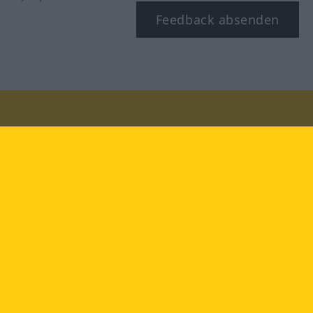
Feedback absenden
Besuchen Sie uns auf:
facebook
YouTube
Instagram
Langenscheidt
NUTZUNGSBEDINGUNGEN