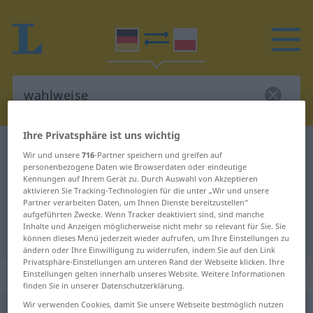
Ihre Privatsphäre ist uns wichtig
Deutsch-Polnisch Wörterbuch
wahlweise
Wir und unsere
716
-Partner speichern und greifen auf
Deutsch-Polnisch Übersetzung für
personenbezogene Daten wie Browserdaten oder eindeutige
Kennungen auf Ihrem Gerät zu. Durch Auswahl von Akzeptieren
"wahlweise"
aktivieren Sie Tracking-Technologien für die unter „Wir und unsere
Partner verarbeiten Daten, um Ihnen Dienste bereitzustellen“
aufgeführten Zwecke. Wenn Tracker deaktiviert sind, sind manche
Inhalte und Anzeigen möglicherweise nicht mehr so relevant für Sie. Sie
"wahlweise" Polnisch Übersetzung
können dieses Menü jederzeit wieder aufrufen, um Ihre Einstellungen zu
ändern oder Ihre Einwilligung zu widerrufen, indem Sie auf den Link
Privatsphäre-Einstellungen am unteren Rand der Webseite klicken. Ihre
„wahlweise“
: Adverb
Einstellungen gelten innerhalb unseres Website. Weitere Informationen
finden Sie in unserer Datenschutzerklärung.
Wir verwenden Cookies, damit Sie unsere Webseite bestmöglich nutzen
wahlweise
adv