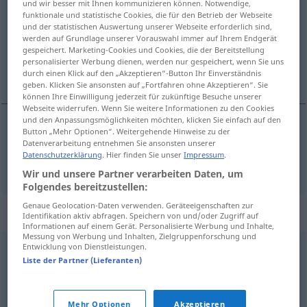
und wir besser mit Ihnen kommunizieren können. Notwendige,
funktionale und statistische Cookies, die für den Betrieb der Webseite
Übersicht aller Übersetzungen
und der statistischen Auswertung unserer Webseite erforderlich sind,
werden auf Grundlage unserer Vorauswahl immer auf Ihrem Endgerät
(Für mehr Details die Übersetzung anklicken/antippen)
gespeichert. Marketing-Cookies und Cookies, die der Bereitstellung
personalisierter Werbung dienen, werden nur gespeichert, wenn Sie uns
do wyboru
durch einen Klick auf den „Akzeptieren“-Button Ihr Einverständnis
geben. Klicken Sie ansonsten auf „Fortfahren ohne Akzeptieren“. Sie
können Ihre Einwilligung jederzeit für zukünftige Besuche unserer
Webseite widerrufen. Wenn Sie weitere Informationen zu den Cookies
und den Anpassungsmöglichkeiten möchten, klicken Sie einfach auf den
Button „Mehr Optionen“. Weitergehende Hinweise zu der
do
wyboru
wahlweise
Datenverarbeitung entnehmen Sie ansonsten unserer
Datenschutzerklärung
. Hier finden Sie unser
Impressum
.
Wir und unsere Partner verarbeiten Daten, um
Folgendes bereitzustellen:
Genaue Geolocation-Daten verwenden. Geräteeigenschaften zur
Synonyme für "wahlweise"
Identifikation aktiv abfragen. Speichern von und/oder Zugriff auf
Informationen auf einem Gerät. Personalisierte Werbung und Inhalte,
Messung von Werbung und Inhalten, Zielgruppenforschung und
Entwicklung von Dienstleistungen.
optional
,
fakultativ
,
freiwillig
Liste der Partner (Lieferanten)
© OpenThesaurus.de
Mehr Optionen
Akzeptieren