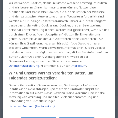
Wir verwenden Cookies, damit Sie unsere Webseite bestmöglich nutzen
und wir besser mit Ihnen kommunizieren können. Notwendige,
Übersicht aller Übersetzungen
funktionale und statistische Cookies, die für den Betrieb der Webseite
(Für mehr Details die Übersetzung anklicken/antippen)
und der statistischen Auswertung unserer Webseite erforderlich sind,
werden auf Grundlage unserer Vorauswahl immer auf Ihrem Endgerät
gespeichert. Marketing-Cookies und Cookies, die der Bereitstellung
żółty
personalisierter Werbung dienen, werden nur gespeichert, wenn Sie uns
durch einen Klick auf den „Akzeptieren“-Button Ihr Einverständnis
geben. Klicken Sie ansonsten auf „Fortfahren ohne Akzeptieren“. Sie
können Ihre Einwilligung jederzeit für zukünftige Besuche unserer
Webseite widerrufen. Wenn Sie weitere Informationen zu den Cookies
und den Anpassungsmöglichkeiten möchten, klicken Sie einfach auf den
żółty
(-to)
gelb
Button „Mehr Optionen“. Weitergehende Hinweise zu der
Datenverarbeitung entnehmen Sie ansonsten unserer
Datenschutzerklärung
. Hier finden Sie unser
Impressum
.
Wir und unsere Partner verarbeiten Daten, um
Folgendes bereitzustellen:
Genaue Geolocation-Daten verwenden. Geräteeigenschaften zur
"Gelb" Polnisch Übersetzung
Identifikation aktiv abfragen. Speichern von und/oder Zugriff auf
Informationen auf einem Gerät. Personalisierte Werbung und Inhalte,
Messung von Werbung und Inhalten, Zielgruppenforschung und
„Gelb“
: Neutrum, sächlich
Entwicklung von Dienstleistungen.
Liste der Partner (Lieferanten)
Gelb
n
<
-s
;
bpl
>