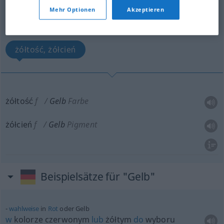
Mehr Optionen
Akzeptieren
Übersicht aller Übersetzungen
(Für mehr Details die Übersetzung anklicken/antippen)
żółtość, żółcień
żółtość
f
Gelb
Farbe
żółcień
f
Gelb
Pigment
Beispielsätze für "Gelb"
wahlweise
in
Rot
oder Gelb
w
kolorze czerwonym
lub
żółtym
do
wyboru