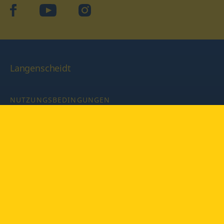
facebook
YouTube
Instagram
Langenscheidt
NUTZUNGSBEDINGUNGEN
DATENSCHUTZBESTIMMUNGEN
IMPRESSUM
PRIVATSPHÄRE-EINSTELLUNGEN
LATEINWÖRTERBUCH MIT CODE
Copyright © 2026 PONS Langenscheidt GmbH, Alle Rechte
vorbehalten.