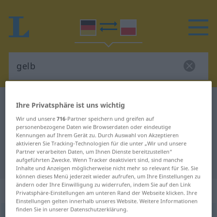
Deutsch-Polnisch Wörterbuch
gelb
Ihre Privatsphäre ist uns wichtig
Deutsch-Polnisch Übersetzung für
Wir und unsere
716
-Partner speichern und greifen auf
personenbezogene Daten wie Browserdaten oder eindeutige
"gelb"
Kennungen auf Ihrem Gerät zu. Durch Auswahl von Akzeptieren
aktivieren Sie Tracking-Technologien für die unter „Wir und unsere
Partner verarbeiten Daten, um Ihnen Dienste bereitzustellen“
"gelb" Polnisch Übersetzung
aufgeführten Zwecke. Wenn Tracker deaktiviert sind, sind manche
Inhalte und Anzeigen möglicherweise nicht mehr so relevant für Sie. Sie
können dieses Menü jederzeit wieder aufrufen, um Ihre Einstellungen zu
ändern oder Ihre Einwilligung zu widerrufen, indem Sie auf den Link
„gelb“
Privatsphäre-Einstellungen am unteren Rand der Webseite klicken. Ihre
Einstellungen gelten innerhalb unseres Website. Weitere Informationen
finden Sie in unserer Datenschutzerklärung.
gelb