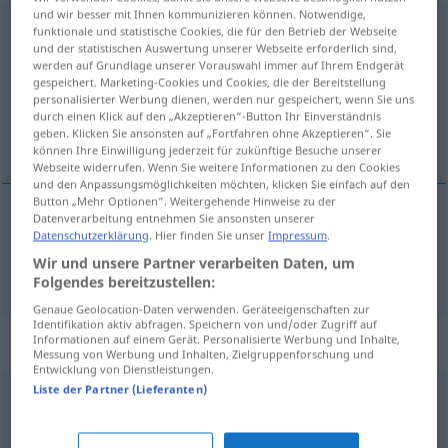
und wir besser mit Ihnen kommunizieren können. Notwendige,
Verzweiflung
f
<
ohne pl
>
funktionale und statistische Cookies, die für den Betrieb der Webseite
und der statistischen Auswertung unserer Webseite erforderlich sind,
werden auf Grundlage unserer Vorauswahl immer auf Ihrem Endgerät
Übersicht aller Übersetzungen
gespeichert. Marketing-Cookies und Cookies, die der Bereitstellung
(Für mehr Details die Übersetzung anklicken/antippen)
personalisierter Werbung dienen, werden nur gespeichert, wenn Sie uns
durch einen Klick auf den „Akzeptieren“-Button Ihr Einverständnis
geben. Klicken Sie ansonsten auf „Fortfahren ohne Akzeptieren“. Sie
rozpacz
können Ihre Einwilligung jederzeit für zukünftige Besuche unserer
Webseite widerrufen. Wenn Sie weitere Informationen zu den Cookies
und den Anpassungsmöglichkeiten möchten, klicken Sie einfach auf den
Button „Mehr Optionen“. Weitergehende Hinweise zu der
Datenverarbeitung entnehmen Sie ansonsten unserer
Datenschutzerklärung
. Hier finden Sie unser
Impressum
.
rozpacz
f
Verzweiflung
Wir und unsere Partner verarbeiten Daten, um
Folgendes bereitzustellen:
Genaue Geolocation-Daten verwenden. Geräteeigenschaften zur
Identifikation aktiv abfragen. Speichern von und/oder Zugriff auf
Beispielsätze für "Verzweiflung"
Informationen auf einem Gerät. Personalisierte Werbung und Inhalte,
Messung von Werbung und Inhalten, Zielgruppenforschung und
Entwicklung von Dienstleistungen.
Liste der Partner (Lieferanten)
in heller Verzweiflung
przejęty
rozpaczą