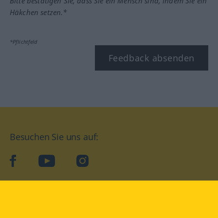
Bitte bestätigen Sie, dass Sie ein Mensch sind, indem Sie ein
Häkchen setzen.*
*Pflichtfeld
Feedback absenden
Besuchen Sie uns auf:
facebook
YouTube
Instagram
Langenscheidt