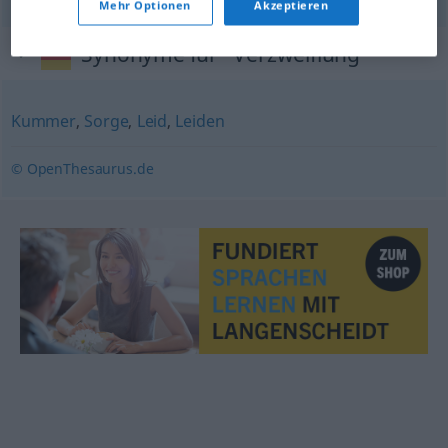
Mehr Optionen
Akzeptieren
Synonyme für "Verzweiflung"
Kummer
,
Sorge
,
Leid
,
Leiden
© OpenThesaurus.de