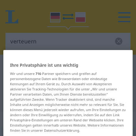
Deutsch-Polnisch Wörterbuch
verteuern
Ihre Privatsphäre ist uns wichtig
Deutsch-Polnisch Übersetzung für
Wir und unsere
716
-Partner speichern und greifen auf
personenbezogene Daten wie Browserdaten oder eindeutige
"verteuern"
Kennungen auf Ihrem Gerät zu. Durch Auswahl von Akzeptieren
aktivieren Sie Tracking-Technologien für die unter „Wir und unsere
Partner verarbeiten Daten, um Ihnen Dienste bereitzustellen“
aufgeführten Zwecke. Wenn Tracker deaktiviert sind, sind manche
"verteuern" Polnisch Übersetzung
Inhalte und Anzeigen möglicherweise nicht mehr so relevant für Sie. Sie
können dieses Menü jederzeit wieder aufrufen, um Ihre Einstellungen zu
ändern oder Ihre Einwilligung zu widerrufen, indem Sie auf den Link
„verteuern“
: transitives Verb
Privatsphäre-Einstellungen am unteren Rand der Webseite klicken. Ihre
Einstellungen gelten innerhalb unseres Website. Weitere Informationen
finden Sie in unserer Datenschutzerklärung.
verteuern
v/t
<
verteuern
>