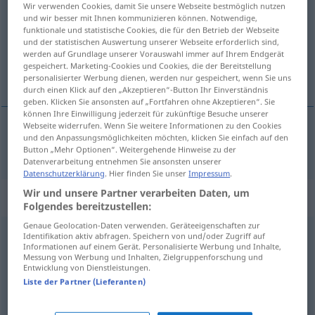
Wir verwenden Cookies, damit Sie unsere Webseite bestmöglich nutzen
und wir besser mit Ihnen kommunizieren können. Notwendige,
Übersicht aller Übersetzungen
funktionale und statistische Cookies, die für den Betrieb der Webseite
und der statistischen Auswertung unserer Webseite erforderlich sind,
(Für mehr Details die Übersetzung anklicken/antippen)
werden auf Grundlage unserer Vorauswahl immer auf Ihrem Endgerät
gespeichert. Marketing-Cookies und Cookies, die der Bereitstellung
podrażać
personalisierter Werbung dienen, werden nur gespeichert, wenn Sie uns
durch einen Klick auf den „Akzeptieren“-Button Ihr Einverständnis
geben. Klicken Sie ansonsten auf „Fortfahren ohne Akzeptieren“. Sie
können Ihre Einwilligung jederzeit für zukünftige Besuche unserer
Webseite widerrufen. Wenn Sie weitere Informationen zu den Cookies
und den Anpassungsmöglichkeiten möchten, klicken Sie einfach auf den
podrażać
<-drożyć>
verteuern
Button „Mehr Optionen“. Weitergehende Hinweise zu der
Datenverarbeitung entnehmen Sie ansonsten unserer
Datenschutzerklärung
. Hier finden Sie unser
Impressum
.
Wir und unsere Partner verarbeiten Daten, um
„verteuern“
: reflexives Verb
Folgendes bereitzustellen:
Genaue Geolocation-Daten verwenden. Geräteeigenschaften zur
verteuern
v/r
<
verteuern
>
Identifikation aktiv abfragen. Speichern von und/oder Zugriff auf
Informationen auf einem Gerät. Personalisierte Werbung und Inhalte,
Messung von Werbung und Inhalten, Zielgruppenforschung und
Übersicht aller Übersetzungen
Entwicklung von Dienstleistungen.
(Für mehr Details die Übersetzung anklicken/antippen)
Liste der Partner (Lieferanten)
<po-, z>drożeć