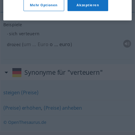
Mehr Optionen
Akzeptieren
Beispiele
sich verteuern
um … Euro
o … euro
drożeć
(
)
Synonyme für "verteuern"
steigen (Preise)
(Preise) erhöhen
,
(Preise) anheben
© OpenThesaurus.de