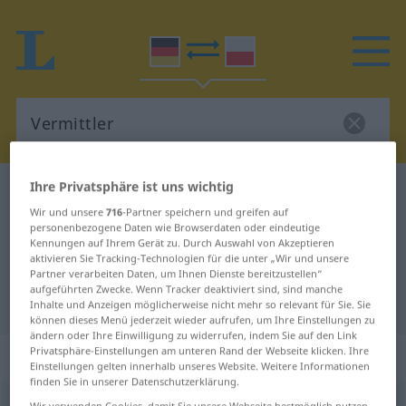
Ihre Privatsphäre ist uns wichtig
Deutsch-Polnisch Wörterbuch
Vermittler
Wir und unsere
716
-Partner speichern und greifen auf
Deutsch-Polnisch Übersetzung für
personenbezogene Daten wie Browserdaten oder eindeutige
Kennungen auf Ihrem Gerät zu. Durch Auswahl von Akzeptieren
"Vermittler"
aktivieren Sie Tracking-Technologien für die unter „Wir und unsere
Partner verarbeiten Daten, um Ihnen Dienste bereitzustellen“
aufgeführten Zwecke. Wenn Tracker deaktiviert sind, sind manche
"Vermittler" Polnisch Übersetzung
Inhalte und Anzeigen möglicherweise nicht mehr so relevant für Sie. Sie
können dieses Menü jederzeit wieder aufrufen, um Ihre Einstellungen zu
ändern oder Ihre Einwilligung zu widerrufen, indem Sie auf den Link
„Vermittler“
: Maskulinum
Privatsphäre-Einstellungen am unteren Rand der Webseite klicken. Ihre
Einstellungen gelten innerhalb unseres Website. Weitere Informationen
finden Sie in unserer Datenschutzerklärung.
Vermittler
m
,
Vermittlerin
f
Wir verwenden Cookies, damit Sie unsere Webseite bestmöglich nutzen