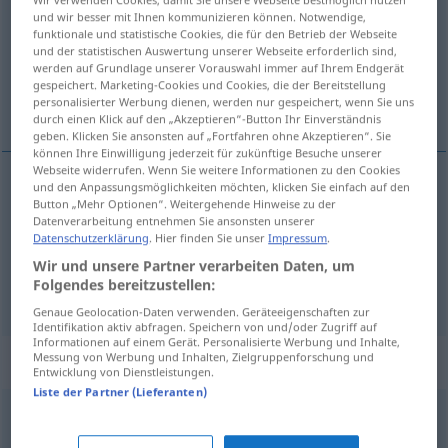
und wir besser mit Ihnen kommunizieren können. Notwendige,
Übersicht aller Übersetzungen
funktionale und statistische Cookies, die für den Betrieb der Webseite
und der statistischen Auswertung unserer Webseite erforderlich sind,
(Für mehr Details die Übersetzung anklicken/antippen)
werden auf Grundlage unserer Vorauswahl immer auf Ihrem Endgerät
gespeichert. Marketing-Cookies und Cookies, die der Bereitstellung
pośrednik , mediator, rozjemca
personalisierter Werbung dienen, werden nur gespeichert, wenn Sie uns
durch einen Klick auf den „Akzeptieren“-Button Ihr Einverständnis
geben. Klicken Sie ansonsten auf „Fortfahren ohne Akzeptieren“. Sie
können Ihre Einwilligung jederzeit für zukünftige Besuche unserer
Webseite widerrufen. Wenn Sie weitere Informationen zu den Cookies
und den Anpassungsmöglichkeiten möchten, klicken Sie einfach auf den
Button „Mehr Optionen“. Weitergehende Hinweise zu der
pośrednik
(-niczka)
Vermittler
Datenverarbeitung entnehmen Sie ansonsten unserer
Datenschutzerklärung
. Hier finden Sie unser
Impressum
.
mediator(ka),
rozjemca
m
Vermittler
Wir und unsere Partner verarbeiten Daten, um
Folgendes bereitzustellen:
Schlichter[in]
Genaue Geolocation-Daten verwenden. Geräteeigenschaften zur
Identifikation aktiv abfragen. Speichern von und/oder Zugriff auf
Informationen auf einem Gerät. Personalisierte Werbung und Inhalte,
Synonyme für "Vermittler"
Messung von Werbung und Inhalten, Zielgruppenforschung und
Entwicklung von Dienstleistungen.
Liste der Partner (Lieferanten)
Manager
,
Agent