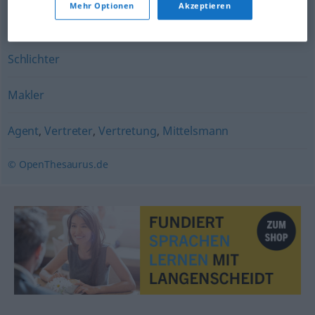
Mehr Optionen
Akzeptieren
Unterhändler
Schlichter
Makler
Agent
,
Vertreter
,
Vertretung
,
Mittelsmann
© OpenThesaurus.de