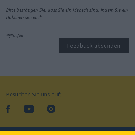
Bitte bestätigen Sie, dass Sie ein Mensch sind, indem Sie ein
Häkchen setzen.*
*Pflichtfeld
Feedback absenden
Besuchen Sie uns auf:
facebook
YouTube
Instagram