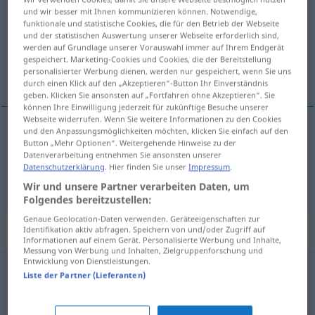
und wir besser mit Ihnen kommunizieren können. Notwendige,
funktionale und statistische Cookies, die für den Betrieb der Webseite
Übersicht aller Übersetzungen
und der statistischen Auswertung unserer Webseite erforderlich sind,
(Für mehr Details die Übersetzung anklicken/antippen)
werden auf Grundlage unserer Vorauswahl immer auf Ihrem Endgerät
gespeichert. Marketing-Cookies und Cookies, die der Bereitstellung
personalisierter Werbung dienen, werden nur gespeichert, wenn Sie uns
agent, tajniak
durch einen Klick auf den „Akzeptieren“-Button Ihr Einverständnis
geben. Klicken Sie ansonsten auf „Fortfahren ohne Akzeptieren“. Sie
können Ihre Einwilligung jederzeit für zukünftige Besuche unserer
Webseite widerrufen. Wenn Sie weitere Informationen zu den Cookies
und den Anpassungsmöglichkeiten möchten, klicken Sie einfach auf den
Button „Mehr Optionen“. Weitergehende Hinweise zu der
agent
Agent
Datenverarbeitung entnehmen Sie ansonsten unserer
Datenschutzerklärung
. Hier finden Sie unser
Impressum
.
tajniak
Agent
(Spion)
a.
PEJ
Wir und unsere Partner verarbeiten Daten, um
Folgendes bereitzustellen:
Genaue Geolocation-Daten verwenden. Geräteeigenschaften zur
Synonyme für "Agent"
Identifikation aktiv abfragen. Speichern von und/oder Zugriff auf
Informationen auf einem Gerät. Personalisierte Werbung und Inhalte,
Messung von Werbung und Inhalten, Zielgruppenforschung und
Entwicklung von Dienstleistungen.
Liste der Partner (Lieferanten)
Manager
,
Vermittler
Roboter
,
Maschine
,
Automat