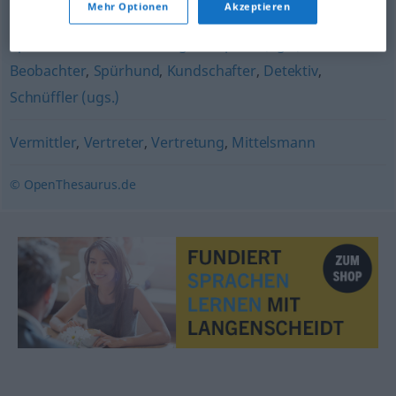
Mehr Optionen
Akzeptieren
Spion
,
Ermittler
,
Geheimagent
,
Spitzel (ugs.)
,
Beobachter
,
Spürhund
,
Kundschafter
,
Detektiv
,
Schnüffler (ugs.)
Vermittler
,
Vertreter
,
Vertretung
,
Mittelsmann
© OpenThesaurus.de