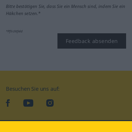
Bitte bestätigen Sie, dass Sie ein Mensch sind, indem Sie ein
Häkchen setzen.*
*Pflichtfeld
Feedback absenden
Besuchen Sie uns auf:
facebook
YouTube
Instagram