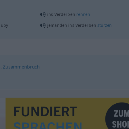
ins Verderben
rennen
guby
jemanden ins Verderben
stürzen
e
,
Zusammenbruch