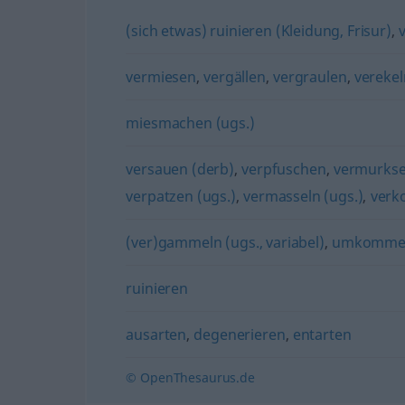
(sich etwas) ruinieren (Kleidung, Frisur)
,
vermiesen
,
vergällen
,
vergraulen
,
verekel
miesmachen (ugs.)
versauen (derb)
,
verpfuschen
,
vermurkse
verpatzen (ugs.)
,
vermasseln (ugs.)
,
verk
(ver)gammeln (ugs., variabel)
,
umkommen
ruinieren
ausarten
,
degenerieren
,
entarten
© OpenThesaurus.de