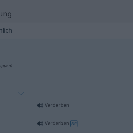
zung
hlich
tippen)
Verderben
Verderben
FIG