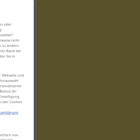
en oder
g-
ustellen“
rweise nicht
en zu ändern
eren Rand der
den Sie in
er Webseite und
 Vorauswahl
sonalisierter
Button Ihr
Einwilligung
zu den Cookies
.
zerklärung
.
eichern von
sung von