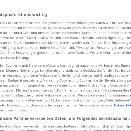
n
>
atsphäre ist uns wichtig
sere
716
-Partner speichern und greifen auf personenbezogene Daten wie Browserdat
tippen)
Kennungen auf Ihrem Gerät zu. Durch Auswahl von Akzeptieren aktivieren Sie Trackin
n für die unter „Wir und unsere Partner verarbeiten Daten, um Ihnen Dienste bereitz
n Zwecke. Wenn Tracker deaktiviert sind, sind manche Inhalte und Anzeigen mögliche
evant für Sie. Sie können dieses Menü jederzeit wieder aufrufen, um Ihre Einstellung
inwilligung zu widerrufen, indem Sie auf den Link Privatsphäre-Einstellungen am unt
cken. Ihre Einstellungen gelten innerhalb unseres Website. Weitere Informationen fin
enschutzerklärung.
verderben
a.
Freude usw
en Cookies, damit Sie unsere Webseite bestmöglich nutzen und wir besser mit Ihnen
en können. Notwendige, funktionale und statistische Cookies, die für den Betrieb d
ischen Auswertung unserer Webseite erforderlich sind, werden auf Grundlage unserer
hrem Endgerät gespeichert. Marketing-Cookies und Cookies, die der Bereitstellung per
verderben
moralisch
nen, werden nur gespeichert, wenn Sie uns durch einen Klick auf den „Akzeptieren“-
nis geben. Klicken Sie ansonsten auf „Fortfahren ohne Akzeptieren“. Sie können Ihre 
ür zukünftige Besuche unserer Webseite widerrufen. Wenn Sie weitere Informationen 
assungsmöglichkeiten möchten, klicken Sie einfach auf den Button „Mehr Optionen“
de Hinweise zu der Datenverarbeitung entnehmen Sie ansonsten unserer
Datenschut
es mit jemandem verderben
 Sie unser
Impressum
.
er
will
es mit niemandem verderben
unsere Partner verarbeiten Daten, um Folgendes bereitzustellen:
ocation-Daten verwenden. Geräteeigenschaften zur Identifikation aktiv abfragen. Sp
griff auf Informationen auf einem Gerät. Personalisierte Werbung und Inhalte, Mes