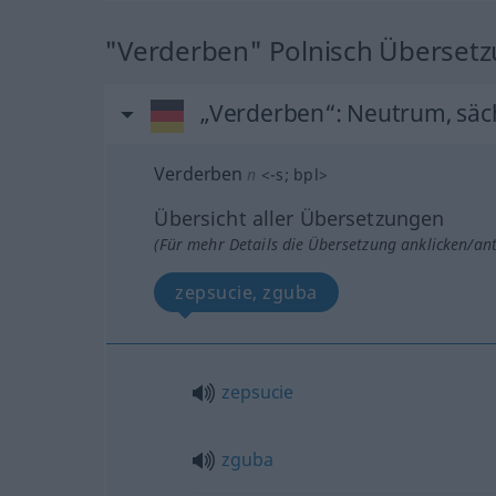
"Verderben" Polnisch Überset
„Verderben“
: Neutrum, säc
Verderben
n
<
-s
;
bpl
>
Übersicht aller Übersetzungen
(Für mehr Details die Übersetzung anklicken/an
zepsucie, zguba
zepsucie
zguba