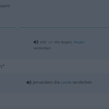
tippen)
sich
die Augen,
Magen
DAT
verderben
en"
jemandem die
Laune
verderben