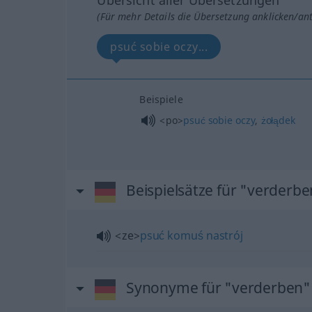
(Für mehr Details die Übersetzung anklicken/an
psuć sobie oczy...
Beispiele
<po>
psuć
sobie
oczy
,
żołądek
Beispielsätze für "verderb
<ze>
psuć
komuś
nastrój
Synonyme für "verderben"