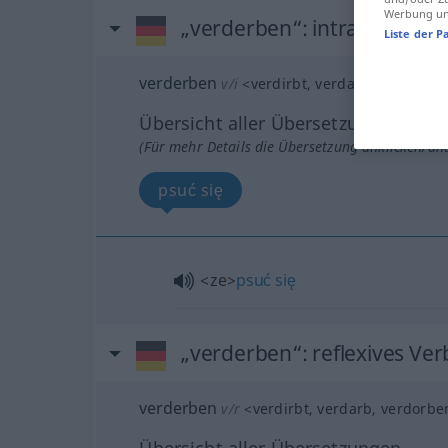
Werbung und
„verderben“
: intransitives 
Liste der P
verderben
v/i
<
verdirbt
, verdarb
, verdorbe
Übersicht aller Übersetzungen
(Für mehr Details die Übersetzung anklicken/an
psuć się
<ze>
psuć
się
„verderben“
: reflexives Ver
verderben
v/r
<
verdirbt
, verdarb
, verdorbe
Übersicht aller Übersetzungen