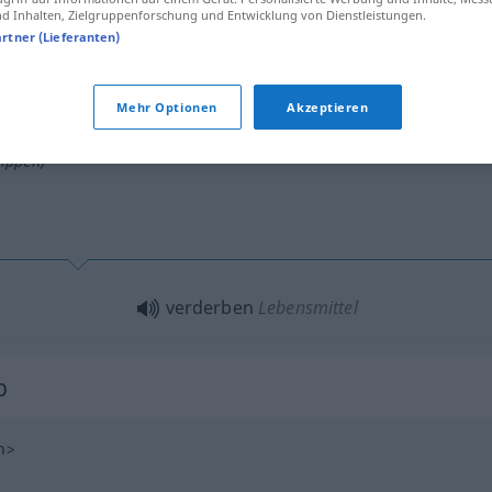
 Inhalten, Zielgruppenforschung und Entwicklung von Dienstleistungen.
Verb
artner (Lieferanten)
n
;
sn
>
Mehr Optionen
Akzeptieren
tippen)
verderben
Lebensmittel
b
n
>