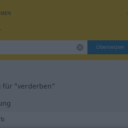
HMEN
Übersetzen
 für "verderben"
zung
rb