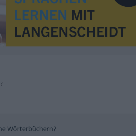
h?
ine Wörterbüchern?