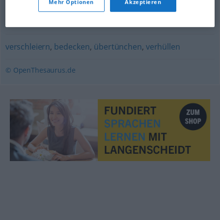
Mehr Optionen
Akzeptieren
schneiden (fachspr.)
,
überlagern
,
überschneiden
,
dazwischenfunken (ugs.)
,
(sich) kreuzen
,
überlappen
verschleiern
,
bedecken
,
übertünchen
,
verhüllen
© OpenThesaurus.de