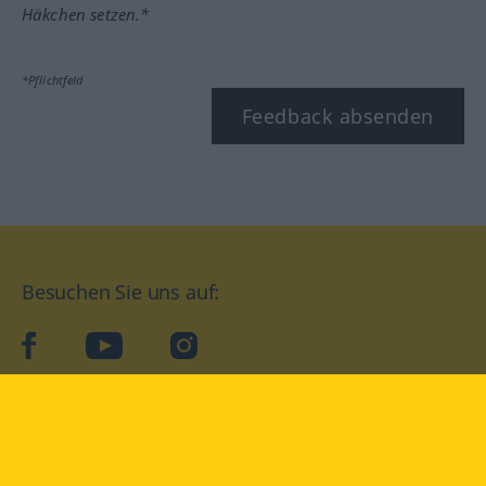
Häkchen setzen.*
*Pflichtfeld
Feedback absenden
Besuchen Sie uns auf:
facebook
YouTube
Instagram
Langenscheidt