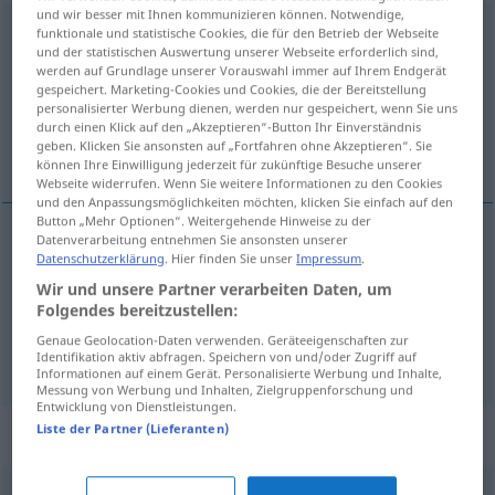
und wir besser mit Ihnen kommunizieren können. Notwendige,
überdecken
<
überdecken
>
funktionale und statistische Cookies, die für den Betrieb der Webseite
und der statistischen Auswertung unserer Webseite erforderlich sind,
werden auf Grundlage unserer Vorauswahl immer auf Ihrem Endgerät
Übersicht aller Übersetzungen
gespeichert. Marketing-Cookies und Cookies, die der Bereitstellung
(Für mehr Details die Übersetzung anklicken/antippen)
personalisierter Werbung dienen, werden nur gespeichert, wenn Sie uns
durch einen Klick auf den „Akzeptieren“-Button Ihr Einverständnis
geben. Klicken Sie ansonsten auf „Fortfahren ohne Akzeptieren“. Sie
zacierać, przesłaniać, pokryć
können Ihre Einwilligung jederzeit für zukünftige Besuche unserer
Webseite widerrufen. Wenn Sie weitere Informationen zu den Cookies
und den Anpassungsmöglichkeiten möchten, klicken Sie einfach auf den
Button „Mehr Optionen“. Weitergehende Hinweise zu der
Datenverarbeitung entnehmen Sie ansonsten unserer
Datenschutzerklärung
. Hier finden Sie unser
Impressum
.
pokry(wa)ć
überdecken
Wir und unsere Partner verarbeiten Daten, um
Folgendes bereitzustellen:
zacierać
<zatrzeć>
,
przesłaniać
<-słonić>
Genaue Geolocation-Daten verwenden. Geräteeigenschaften zur
überdecken
FIG
Identifikation aktiv abfragen. Speichern von und/oder Zugriff auf
Informationen auf einem Gerät. Personalisierte Werbung und Inhalte,
Messung von Werbung und Inhalten, Zielgruppenforschung und
Entwicklung von Dienstleistungen.
Liste der Partner (Lieferanten)
Synonyme für "überdecken"