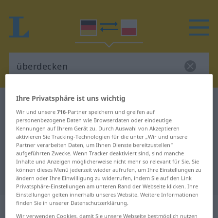
Ihre Privatsphäre ist uns wichtig
Deutsch-Polnisch Wörterbuch
überdecken
Wir und unsere
716
-Partner speichern und greifen auf
Deutsch-Polnisch Übersetzung für
personenbezogene Daten wie Browserdaten oder eindeutige
Kennungen auf Ihrem Gerät zu. Durch Auswahl von Akzeptieren
"überdecken"
aktivieren Sie Tracking-Technologien für die unter „Wir und unsere
Partner verarbeiten Daten, um Ihnen Dienste bereitzustellen“
aufgeführten Zwecke. Wenn Tracker deaktiviert sind, sind manche
"überdecken" Polnisch
Inhalte und Anzeigen möglicherweise nicht mehr so relevant für Sie. Sie
können dieses Menü jederzeit wieder aufrufen, um Ihre Einstellungen zu
Übersetzung
ändern oder Ihre Einwilligung zu widerrufen, indem Sie auf den Link
Privatsphäre-Einstellungen am unteren Rand der Webseite klicken. Ihre
Einstellungen gelten innerhalb unseres Website. Weitere Informationen
finden Sie in unserer Datenschutzerklärung.
„überdecken“
Wir verwenden Cookies, damit Sie unsere Webseite bestmöglich nutzen