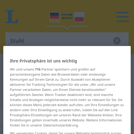
Ihre Privatsphäre ist uns wichtig
Deutsch-Polnisch Wörterbuch
Stuhl
Wir und unsere
716
-Partner speichern und greifen auf
Deutsch-Polnisch Übersetzung für
personenbezogene Daten wie Browserdaten oder eindeutige
Kennungen auf Ihrem Gerät zu. Durch Auswahl von Akzeptieren
"Stuhl"
aktivieren Sie Tracking-Technologien für die unter „Wir und unsere
Partner verarbeiten Daten, um Ihnen Dienste bereitzustellen“
aufgeführten Zwecke. Wenn Tracker deaktiviert sind, sind manche
"Stuhl" Polnisch Übersetzung
Inhalte und Anzeigen möglicherweise nicht mehr so relevant für Sie. Sie
können dieses Menü jederzeit wieder aufrufen, um Ihre Einstellungen zu
ändern oder Ihre Einwilligung zu widerrufen, indem Sie auf den Link
Privatsphäre-Einstellungen am unteren Rand der Webseite klicken. Ihre
„Stuhl“
: Maskulinum
Einstellungen gelten innerhalb unseres Website. Weitere Informationen
finden Sie in unserer Datenschutzerklärung.
Stuhl
m
<
-[e]s
;
Stühle
>
Wir verwenden Cookies, damit Sie unsere Webseite bestmöglich nutzen