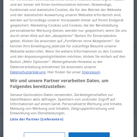
und wir besser mit Ihnen kommunizieren können. Notwendige,
funktionale und statistische Cookies, die für den Betrieb der Webseite
Übersicht aller Übersetzungen
und der statistischen Auswertung unserer Webseite erforderlich sind,
(Für mehr Details die Übersetzung anklicken/antippen)
werden auf Grundlage unserer Vorauswahl immer auf Ihrem Endgerät
gespeichert. Marketing-Cookies und Cookies, die der Bereitstellung
personalisierter Werbung dienen, werden nur gespeichert, wenn Sie uns
krzesło, stołek, stolec
durch einen Klick auf den „Akzeptieren“-Button Ihr Einverständnis
geben. Klicken Sie ansonsten auf „Fortfahren ohne Akzeptieren“. Sie
können Ihre Einwilligung jederzeit für zukünftige Besuche unserer
Webseite widerrufen. Wenn Sie weitere Informationen zu den Cookies
und den Anpassungsmöglichkeiten möchten, klicken Sie einfach auf den
Button „Mehr Optionen“. Weitergehende Hinweise zu der
krzesło
Stuhl
Datenverarbeitung entnehmen Sie ansonsten unserer
Datenschutzerklärung
. Hier finden Sie unser
Impressum
.
a.
stołek
Stuhl
FIG
Wir und unsere Partner verarbeiten Daten, um
Folgendes bereitzustellen:
stolec
Stuhl
Exkremente
Genaue Geolocation-Daten verwenden. Geräteeigenschaften zur
Identifikation aktiv abfragen. Speichern von und/oder Zugriff auf
Informationen auf einem Gerät. Personalisierte Werbung und Inhalte,
Messung von Werbung und Inhalten, Zielgruppenforschung und
Entwicklung von Dienstleistungen.
Liste der Partner (Lieferanten)
Synonyme für "Stuhl"