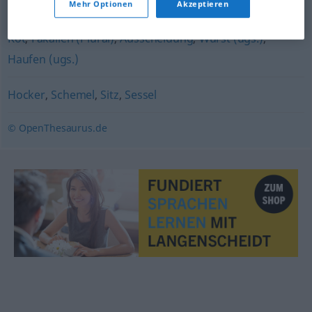
Mehr Optionen
Akzeptieren
Scheiße (derb)
,
Losung (Jägersprache)
,
Kacke (derb)
,
Kot
,
Fäkalien (Plural)
,
Ausscheidung
,
Wurst (ugs.)
,
Haufen (ugs.)
Hocker
,
Schemel
,
Sitz
,
Sessel
© OpenThesaurus.de