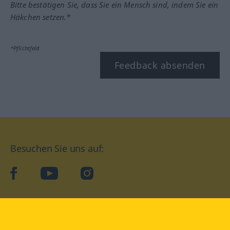
Bitte bestätigen Sie, dass Sie ein Mensch sind, indem Sie ein
Häkchen setzen.*
*Pflichtfeld
Feedback absenden
Besuchen Sie uns auf:
facebook
YouTube
Instagram