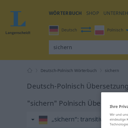
WÖRTERBUCH
SHOP
UNTERNE
Deutsch
Polnisch
Deutsch-Polnisch Wörterbuch
sichern
Deutsch-Polnisch Übersetzung 
"sichern" Polnisch Übersetzun
Ihre Priv
Wir und un
„sichern“
: transitives Verb
eindeutige 
Technologie