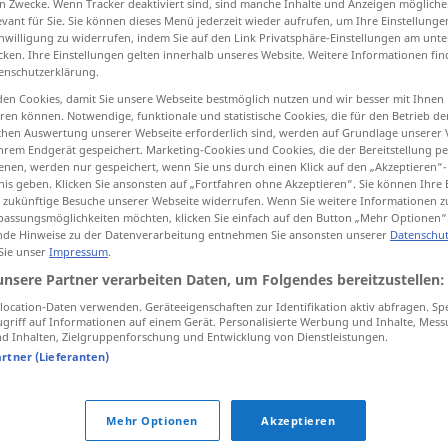
n Zwecke. Wenn Tracker deaktiviert sind, sind manche Inhalte und Anzeigen mögliche
evant für Sie. Sie können dieses Menü jederzeit wieder aufrufen, um Ihre Einstellung
inwilligung zu widerrufen, indem Sie auf den Link Privatsphäre-Einstellungen am unt
cken. Ihre Einstellungen gelten innerhalb unseres Website. Weitere Informationen fin
enschutzerklärung.
tippen)
en Cookies, damit Sie unsere Webseite bestmöglich nutzen und wir besser mit Ihnen
en können. Notwendige, funktionale und statistische Cookies, die für den Betrieb d
ądzać kopię, asekurować
ischen Auswertung unserer Webseite erforderlich sind, werden auf Grundlage unserer
hrem Endgerät gespeichert. Marketing-Cookies und Cookies, die der Bereitstellung per
nen, werden nur gespeichert, wenn Sie uns durch einen Klick auf den „Akzeptieren“-
nis geben. Klicken Sie ansonsten auf „Fortfahren ohne Akzeptieren“. Sie können Ihre 
ür zukünftige Besuche unserer Webseite widerrufen. Wenn Sie weitere Informationen 
assungsmöglichkeiten möchten, klicken Sie einfach auf den Button „Mehr Optionen“
)
,
(
vor
sichern
DAT
de Hinweise zu der Datenverarbeitung entnehmen Sie ansonsten unserer
Datenschut
 Sie unser
Impressum
.
unsere Partner verarbeiten Daten, um Folgendes bereitzustellen:
ocation-Daten verwenden. Geräteeigenschaften zur Identifikation aktiv abfragen. Sp
sichern
IT
griff auf Informationen auf einem Gerät. Personalisierte Werbung und Inhalte, Mes
 Inhalten, Zielgruppenforschung und Entwicklung von Dienstleistungen.
artner (Lieferanten)
sichern
Mehr Optionen
Akzeptieren
sichern
Bergsport