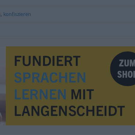
n
,
konfiszieren