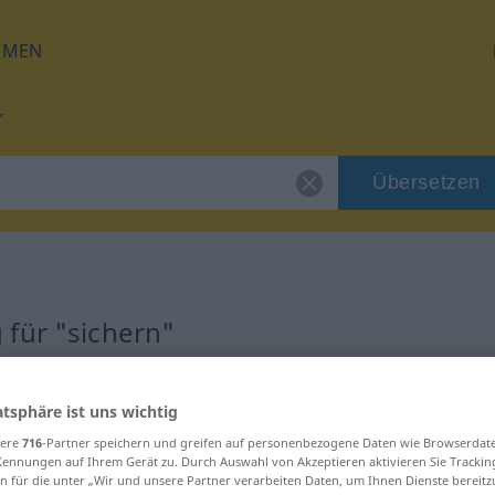
HMEN
Übersetzen
für "sichern"
g
atsphäre ist uns wichtig
sere
716
-Partner speichern und greifen auf personenbezogene Daten wie Browserdat
Kennungen auf Ihrem Gerät zu. Durch Auswahl von Akzeptieren aktivieren Sie Trackin
n für die unter „Wir und unsere Partner verarbeiten Daten, um Ihnen Dienste bereitz