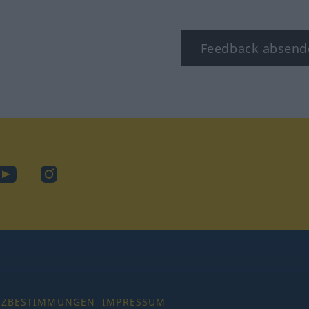
Feedback absend
ook
YouTube
Instagram
TZBESTIMMUNGEN
IMPRESSUM