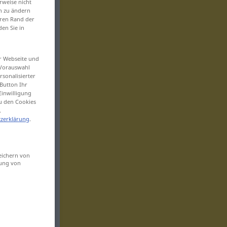
rweise nicht
en zu ändern
eren Rand der
den Sie in
er Webseite und
 Vorauswahl
sonalisierter
Button Ihr
Einwilligung
zu den Cookies
.
zerklärung
.
eichern von
sung von