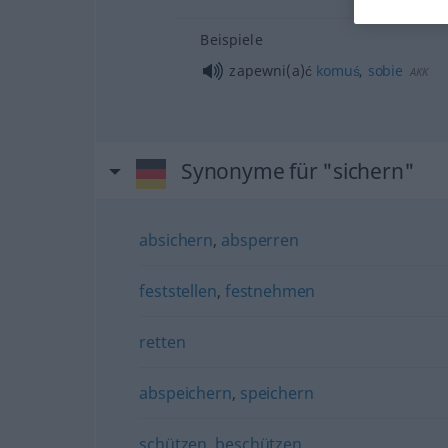
Beispiele
zapewni(a)ć
komuś
,
sobie
AKK
Synonyme für "sichern"
absichern
,
absperren
feststellen
,
festnehmen
retten
abspeichern
,
speichern
schützen
,
beschützen