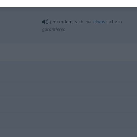
jemandem, sich
etwas
sichern
DAT
garantieren