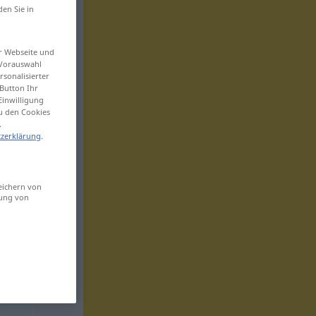
den Sie in
er Webseite und
 Vorauswahl
sonalisierter
Button Ihr
Einwilligung
zu den Cookies
.
zerklärung
.
eichern von
sung von