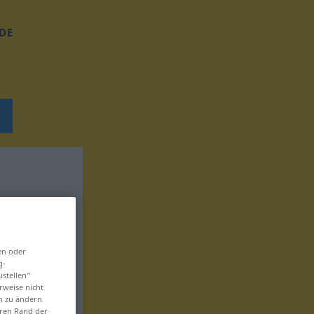
DE
en oder
g-
ustellen“
rweise nicht
en zu ändern
eren Rand der