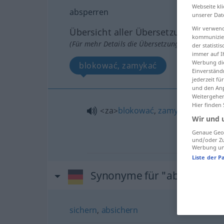
Webseite kli
absperren
unserer Dat
Wir verwend
Übersicht aller Übersetzungen
kommunizier
(Für mehr Details die Übersetzung anklicken/an
der statist
immer auf I
Werbung die
blokować, zamykać
Einverständ
jederzeit f
und den Anp
Weitergehen
Hier finden
<za>
blokować
,
zamykać
<-mkną
Wir und 
Genaue Geol
und/oder Zu
Werbung und
Liste der P
Synonyme für "absperren"
sichern
,
absichern