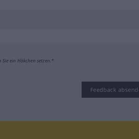
m Sie ein Häkchen setzen.*
Feedback absend