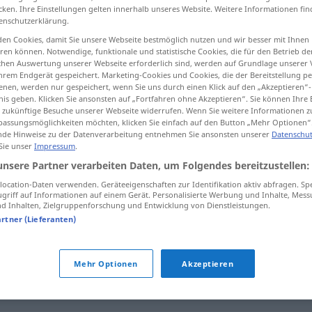
cken. Ihre Einstellungen gelten innerhalb unseres Website. Weitere Informationen fin
enschutzerklärung.
en Cookies, damit Sie unsere Webseite bestmöglich nutzen und wir besser mit Ihnen
en können. Notwendige, funktionale und statistische Cookies, die für den Betrieb d
tippen)
ischen Auswertung unserer Webseite erforderlich sind, werden auf Grundlage unserer
hrem Endgerät gespeichert. Marketing-Cookies und Cookies, die der Bereitstellung per
nen, werden nur gespeichert, wenn Sie uns durch einen Klick auf den „Akzeptieren“-
nis geben. Klicken Sie ansonsten auf „Fortfahren ohne Akzeptieren“. Sie können Ihre 
ür zukünftige Besuche unserer Webseite widerrufen. Wenn Sie weitere Informationen 
assungsmöglichkeiten möchten, klicken Sie einfach auf den Button „Mehr Optionen“
de Hinweise zu der Datenverarbeitung entnehmen Sie ansonsten unserer
Datenschut
 Sie unser
Impressum
.
ć>
absperren
unsere Partner verarbeiten Daten, um Folgendes bereitzustellen:
ocation-Daten verwenden. Geräteeigenschaften zur Identifikation aktiv abfragen. Sp
abriegeln
absperren → siehe „
“
griff auf Informationen auf einem Gerät. Personalisierte Werbung und Inhalte, Mes
 Inhalten, Zielgruppenforschung und Entwicklung von Dienstleistungen.
artner (Lieferanten)
Mehr Optionen
Akzeptieren