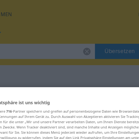
HMEN
Übersetzen
 für "absperren"
atsphäre ist uns wichtig
zung
sere
716
-Partner speichern und greifen auf personenbezogene Daten wie Browserdat
Kennungen auf Ihrem Gerät zu. Durch Auswahl von Akzeptieren aktivieren Sie Trackin
n für die unter „Wir und unsere Partner verarbeiten Daten, um Ihnen Dienste bereitz
n Zwecke. Wenn Tracker deaktiviert sind, sind manche Inhalte und Anzeigen mögliche
evant für Sie. Sie können dieses Menü jederzeit wieder aufrufen, um Ihre Einstellung
inwilligung zu widerrufen, indem Sie auf den Link Privatsphäre-Einstellungen am unt