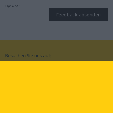
*Pflichtfeld
Feedback absenden
Besuchen Sie uns auf:
facebook
YouTube
Instagram
Langenscheidt