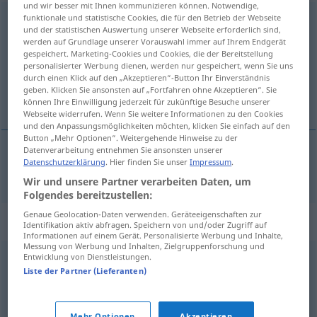
und wir besser mit Ihnen kommunizieren können. Notwendige,
funktionale und statistische Cookies, die für den Betrieb der Webseite
problematisch
und der statistischen Auswertung unserer Webseite erforderlich sind,
werden auf Grundlage unserer Vorauswahl immer auf Ihrem Endgerät
Übersicht aller Übersetzungen
gespeichert. Marketing-Cookies und Cookies, die der Bereitstellung
(Für mehr Details die Übersetzung anklicken/antippen)
personalisierter Werbung dienen, werden nur gespeichert, wenn Sie uns
durch einen Klick auf den „Akzeptieren“-Button Ihr Einverständnis
geben. Klicken Sie ansonsten auf „Fortfahren ohne Akzeptieren“. Sie
problematyczny
können Ihre Einwilligung jederzeit für zukünftige Besuche unserer
Webseite widerrufen. Wenn Sie weitere Informationen zu den Cookies
und den Anpassungsmöglichkeiten möchten, klicken Sie einfach auf den
Button „Mehr Optionen“. Weitergehende Hinweise zu der
Datenverarbeitung entnehmen Sie ansonsten unserer
Datenschutzerklärung
. Hier finden Sie unser
Impressum
.
problematyczny
problematisch
Wir und unsere Partner verarbeiten Daten, um
Folgendes bereitzustellen:
Genaue Geolocation-Daten verwenden. Geräteeigenschaften zur
Synonyme für "problematisch"
Identifikation aktiv abfragen. Speichern von und/oder Zugriff auf
Informationen auf einem Gerät. Personalisierte Werbung und Inhalte,
Messung von Werbung und Inhalten, Zielgruppenforschung und
Entwicklung von Dienstleistungen.
kritisch
,
brisant
,
delikat
,
schwierig
,
haarig (ugs.)
,
Liste der Partner (Lieferanten)
bedenklich
,
verfänglich
,
brenzlig
,
misslich
,
prekär
,
heikel
,
neuralgisch
Mehr Optionen
Akzeptieren