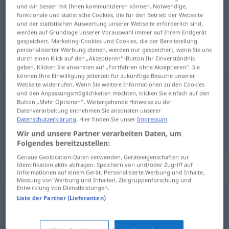
und wir besser mit Ihnen kommunizieren können. Notwendige,
funktionale und statistische Cookies, die für den Betrieb der Webseite
Übersicht aller Übersetzungen
und der statistischen Auswertung unserer Webseite erforderlich sind,
(Für mehr Details die Übersetzung anklicken/antippen)
werden auf Grundlage unserer Vorauswahl immer auf Ihrem Endgerät
gespeichert. Marketing-Cookies und Cookies, die der Bereitstellung
personalisierter Werbung dienen, werden nur gespeichert, wenn Sie uns
bulwersujący, niebezpieczny
durch einen Klick auf den „Akzeptieren“-Button Ihr Einverständnis
geben. Klicken Sie ansonsten auf „Fortfahren ohne Akzeptieren“. Sie
können Ihre Einwilligung jederzeit für zukünftige Besuche unserer
Webseite widerrufen. Wenn Sie weitere Informationen zu den Cookies
und den Anpassungsmöglichkeiten möchten, klicken Sie einfach auf den
Button „Mehr Optionen“. Weitergehende Hinweise zu der
(potencjalnie)
niebezpieczny
brisant
gefährlich
Datenverarbeitung entnehmen Sie ansonsten unserer
Datenschutzerklärung
. Hier finden Sie unser
Impressum
.
bulwersujący
brisant
aufregend
Wir und unsere Partner verarbeiten Daten, um
Folgendes bereitzustellen:
Genaue Geolocation-Daten verwenden. Geräteeigenschaften zur
Identifikation aktiv abfragen. Speichern von und/oder Zugriff auf
Synonyme für "brisant"
Informationen auf einem Gerät. Personalisierte Werbung und Inhalte,
Messung von Werbung und Inhalten, Zielgruppenforschung und
Entwicklung von Dienstleistungen.
Liste der Partner (Lieferanten)
hochexplosiv (ugs., fig.)
,
konfliktträchtig
,
explosiv (fig.)
,
konfliktgeladen