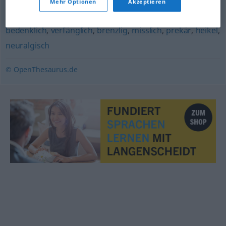
Mehr Optionen
Akzeptieren
kritisch
,
delikat
,
schwierig
,
haarig (ugs.)
,
problematisch
,
bedenklich
,
verfänglich
,
brenzlig
,
misslich
,
prekär
,
heikel
,
neuralgisch
© OpenThesaurus.de