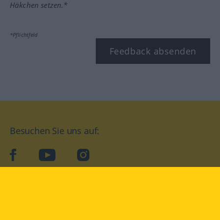
Häkchen setzen.*
*Pflichtfeld
Feedback absenden
Besuchen Sie uns auf:
facebook
YouTube
Instagram
Langenscheidt