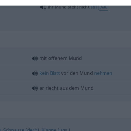
ihr Mund steht nicht
still
UMG
mit offenem Mund
kein
Blatt
vor den Mund
nehmen
er riecht aus dem Mund
)
,
Schnauze (derb)
,
Klappe (ugs.)