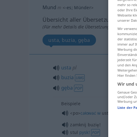
mehr so rel
Mund
m
<
-es
;
Münder
>
oder Ihre E
Webseite kli
Übersicht aller Übersetzungen
unserer Dat
(Für mehr Details die Übersetzung anklicken/an
Wir verwend
kommunizier
der statist
usta, buzia, gęba
immer auf I
Werbung die
Einverständ
jederzeit f
und den Anp
usta
pl
Weitergehen
Hier finden
buzia
UMG
Wir und 
gęba
POP
Genaue Geol
und/oder Zu
Werbung und
Beispiele
Liste der P
<po>
całować
w
usta
zamknij buzię!
stul
pysk!
POP