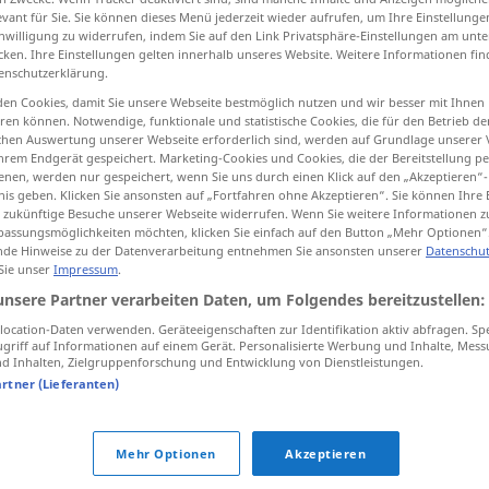
evant für Sie. Sie können dieses Menü jederzeit wieder aufrufen, um Ihre Einstellung
inwilligung zu widerrufen, indem Sie auf den Link Privatsphäre-Einstellungen am unt
cken. Ihre Einstellungen gelten innerhalb unseres Website. Weitere Informationen fin
enschutzerklärung.
tippen)
en Cookies, damit Sie unsere Webseite bestmöglich nutzen und wir besser mit Ihnen
en können. Notwendige, funktionale und statistische Cookies, die für den Betrieb d
ischen Auswertung unserer Webseite erforderlich sind, werden auf Grundlage unserer
hrem Endgerät gespeichert. Marketing-Cookies und Cookies, die der Bereitstellung per
nen, werden nur gespeichert, wenn Sie uns durch einen Klick auf den „Akzeptieren“-
nis geben. Klicken Sie ansonsten auf „Fortfahren ohne Akzeptieren“. Sie können Ihre 
ür zukünftige Besuche unserer Webseite widerrufen. Wenn Sie weitere Informationen 
assungsmöglichkeiten möchten, klicken Sie einfach auf den Button „Mehr Optionen“
Mund
de Hinweise zu der Datenverarbeitung entnehmen Sie ansonsten unserer
Datenschut
 Sie unser
Impressum
.
unsere Partner verarbeiten Daten, um Folgendes bereitzustellen:
ocation-Daten verwenden. Geräteeigenschaften zur Identifikation aktiv abfragen. Sp
griff auf Informationen auf einem Gerät. Personalisierte Werbung und Inhalte, Mes
 Inhalten, Zielgruppenforschung und Entwicklung von Dienstleistungen.
artner (Lieferanten)
auf den Mund
küssen
halt
den Mund!
UMG
Mehr Optionen
Akzeptieren