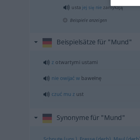
usta
jej
się
nie
zamykają
Beispiele anzeigen
Beispielsätze für "Mund"
z
otwartymi ustami
nie
owijać
w
bawełnę
czuć
mu
z
ust
Synonyme für "Mund"
Schnute (ugs.)
,
Fresse (derb)
,
Maul (derb