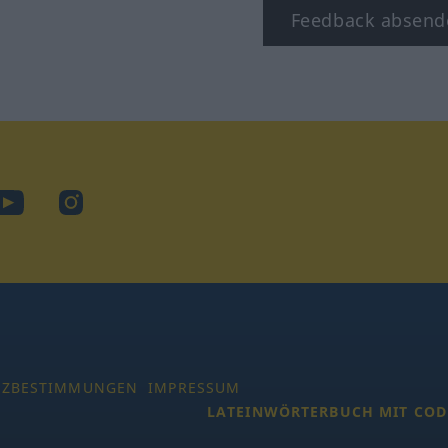
Feedback absend
ook
YouTube
Instagram
TZBESTIMMUNGEN
IMPRESSUM
LATEINWÖRTERBUCH MIT COD