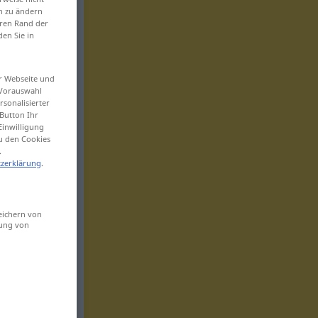
en zu ändern
eren Rand der
den Sie in
er Webseite und
 Vorauswahl
sonalisierter
Button Ihr
Einwilligung
zu den Cookies
.
zerklärung
.
eichern von
sung von