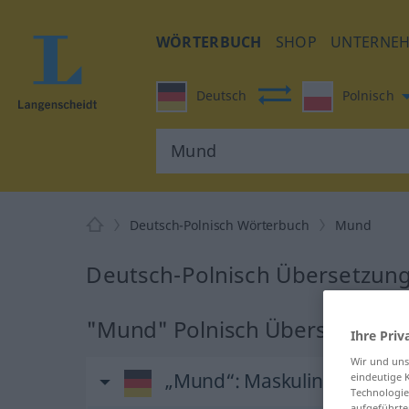
WÖRTERBUCH
SHOP
UNTERNE
Deutsch
Polnisch
Deutsch-Polnisch Wörterbuch
Mund
Deutsch-Polnisch Übersetzun
"Mund" Polnisch Übersetzung
Ihre Priv
Wir und un
„Mund“
: Maskulinum
eindeutige 
Technologie
aufgeführte