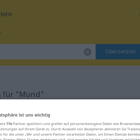
HMEN
Übersetzen
g für "Mund"
atsphäre ist uns wichtig
sere
716
-Partner speichern und greifen auf personenbezogene Daten wie Browserdat
Kennungen auf Ihrem Gerät zu. Durch Auswahl von Akzeptieren aktivieren Sie Trackin
n für die unter „Wir und unsere Partner verarbeiten Daten, um Ihnen Dienste bereitz
n Zwecke. Wenn Tracker deaktiviert sind, sind manche Inhalte und Anzeigen mögliche