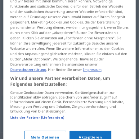
und wir besser mit Ihnen kommunizieren können. Notwendige,
funktionale und statistische Cookies, die für den Betrieb der Webseite
Übersicht aller Übersetzungen
und der statistischen Auswertung unserer Webseite erforderlich sind,
werden auf Grundlage unserer Vorauswahl immer auf Ihrem Endgerät
(Für mehr Details die Übersetzung anklicken/antippen)
gespeichert. Marketing-Cookies und Cookies, die der Bereitstellung
personalisierter Werbung dienen, werden nur gespeichert, wenn Sie uns
wielostronny
durch einen Klick auf den „Akzeptieren“-Button Ihr Einverständnis
geben. Klicken Sie ansonsten auf „Fortfahren ohne Akzeptieren“. Sie
können Ihre Einwilligung jederzeit für zukünftige Besuche unserer
Webseite widerrufen. Wenn Sie weitere Informationen zu den Cookies
und den Anpassungsmöglichkeiten möchten, klicken Sie einfach auf den
Button „Mehr Optionen“. Weitergehende Hinweise zu der
wielostronny
multilateral
Datenverarbeitung entnehmen Sie ansonsten unserer
Datenschutzerklärung
. Hier finden Sie unser
Impressum
.
Wir und unsere Partner verarbeiten Daten, um
Folgendes bereitzustellen:
Synonyme für "multilateral"
Genaue Geolocation-Daten verwenden. Geräteeigenschaften zur
Identifikation aktiv abfragen. Speichern von und/oder Zugriff auf
Informationen auf einem Gerät. Personalisierte Werbung und Inhalte,
Messung von Werbung und Inhalten, Zielgruppenforschung und
vielseitig
,
mehrseitig
Entwicklung von Dienstleistungen.
Liste der Partner (Lieferanten)
© OpenThesaurus.de
Mehr Optionen
Akzeptieren