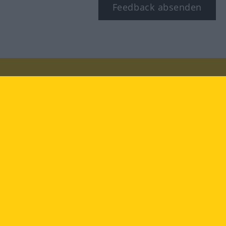
Feedback absenden
Besuchen Sie uns auf:
facebook
YouTube
Instagram
Langenscheidt
NUTZUNGSBEDINGUNGEN
DATENSCHUTZBESTIMMUNGEN