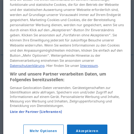
funktionale und statistische Cookies, die für den Betrieb der Webseite
wielostronny
und der statistischen Auswertung unserer Webseite erforderlich sind,
werden auf Grundlage unserer Vorauswahl immer auf Ihrem Endgerät
Übersicht aller Übersetzungen
gespeichert. Marketing-Cookies und Cookies, die der Bereitstellung
personalisierter Werbung dienen, werden nur gespeichert, wenn Sie uns
(Für mehr Details die Übersetzung anklicken/antippen)
durch einen Klick auf den „Akzeptieren“-Button Ihr Einverständnis
geben. Klicken Sie ansonsten auf „Fortfahren ohne Akzeptieren“. Sie
vielseitig, multilateral
können Ihre Einwilligung jederzeit für zukünftige Besuche unserer
Webseite widerrufen. Wenn Sie weitere Informationen zu den Cookies
und den Anpassungsmöglichkeiten möchten, klicken Sie einfach auf den
Button „Mehr Optionen“. Weitergehende Hinweise zu der
Datenverarbeitung entnehmen Sie ansonsten unserer
Datenschutzerklärung
. Hier finden Sie unser
Impressum
.
vielseitig
wielostronny
Wir und unsere Partner verarbeiten Daten, um
Folgendes bereitzustellen:
multilateral
wielostronny
umowa
Genaue Geolocation-Daten verwenden. Geräteeigenschaften zur
Identifikation aktiv abfragen. Speichern von und/oder Zugriff auf
Informationen auf einem Gerät. Personalisierte Werbung und Inhalte,
Messung von Werbung und Inhalten, Zielgruppenforschung und
Entwicklung von Dienstleistungen.
Liste der Partner (Lieferanten)
Mehr Optionen
Akzeptieren