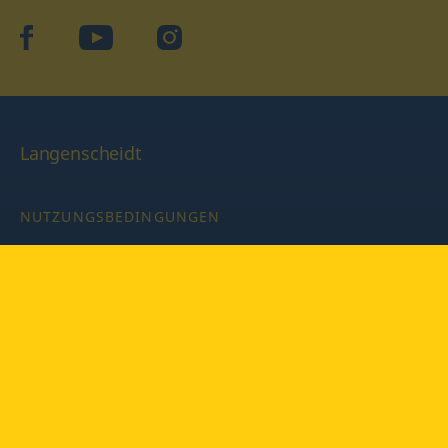
facebook
YouTube
Instagram
Langenscheidt
NUTZUNGSBEDINGUNGEN
DATENSCHUTZBESTIMMUNGEN
IMPRESSUM
PRIVATSPHÄRE-EINSTELLUNGEN
LATEINWÖRTERBUCH MIT CODE
Copyright © 2026 PONS Langenscheidt GmbH, Alle Rechte
vorbehalten.