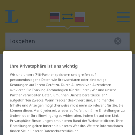
Deutsch-Polnisch Wörterbuch
losgehen
Ihre Privatsphäre ist uns wichtig
Deutsch-Polnisch Übersetzung für
Wir und unsere
716
-Partner speichern und greifen auf
personenbezogene Daten wie Browserdaten oder eindeutige
"losgehen"
Kennungen auf Ihrem Gerät zu. Durch Auswahl von Akzeptieren
aktivieren Sie Tracking-Technologien für die unter „Wir und unsere
Partner verarbeiten Daten, um Ihnen Dienste bereitzustellen“
"losgehen" Polnisch Übersetzung
aufgeführten Zwecke. Wenn Tracker deaktiviert sind, sind manche
Inhalte und Anzeigen möglicherweise nicht mehr so relevant für Sie. Sie
können dieses Menü jederzeit wieder aufrufen, um Ihre Einstellungen zu
ändern oder Ihre Einwilligung zu widerrufen, indem Sie auf den Link
„losgehen“
: intransitives Verb
Privatsphäre-Einstellungen am unteren Rand der Webseite klicken. Ihre
Einstellungen gelten innerhalb unseres Website. Weitere Informationen
finden Sie in unserer Datenschutzerklärung.
losgehen
v/i
<
irr
;
sn
>
UMG