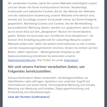
Wir verwenden Cookies, damit Sie unsere Webseite bestmöglich nutzen
und wir besser mit Ihnen kommunizieren können. Notwendige,
Übersicht aller Übersetzungen
funktionale und statistische Cookies, die für den Betrieb der Webseite
(Für mehr Details die Übersetzung anklicken/antippen)
und der statistischen Auswertung unserer Webseite erforderlich sind,
werden auf Grundlage unserer Vorauswahl immer auf Ihrem Endgerät
gespeichert. Marketing-Cookies und Cookies, die der Bereitstellung
wyruszać, wymaszerować, wypalić
personalisierter Werbung dienen, werden nur gespeichert, wenn Sie uns
durch einen Klick auf den „Akzeptieren“-Button Ihr Einverständnis
geben. Klicken Sie ansonsten auf „Fortfahren ohne Akzeptieren“. Sie
Weitere Beispiele...
können Ihre Einwilligung jederzeit für zukünftige Besuche unserer
Webseite widerrufen. Wenn Sie weitere Informationen zu den Cookies
und den Anpassungsmöglichkeiten möchten, klicken Sie einfach auf den
Button „Mehr Optionen“. Weitergehende Hinweise zu der
Datenverarbeitung entnehmen Sie ansonsten unserer
Datenschutzerklärung
. Hier finden Sie unser
Impressum
.
wyruszać
<-szyć>
,
wymaszerować
pf
losgehen
Wir und unsere Partner verarbeiten Daten, um
weggehen
Folgendes bereitzustellen:
Genaue Geolocation-Daten verwenden. Geräteeigenschaften zur
Identifikation aktiv abfragen. Speichern von und/oder Zugriff auf
wypalić
pf
losgehen
Gewehr
Informationen auf einem Gerät. Personalisierte Werbung und Inhalte,
Messung von Werbung und Inhalten, Zielgruppenforschung und
Entwicklung von Dienstleistungen.
Beispiele
Liste der Partner (Lieferanten)
losgehen auf
angreifen
AKK