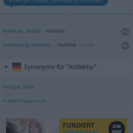
kolektyw, zespół, kolektywny, zbiorowy
kolektyw
,
zespół
Kollektiv
kolektywny
,
zbiorowy
Kollektiv
IN
ZSSGN
Synonyme für "Kollektiv"
Gruppe
,
Team
© OpenThesaurus.de