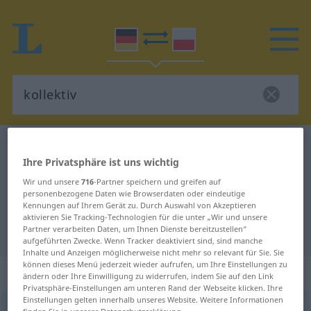
Deutsch-Polnisch Wörterbuch
kollektiv
Ihre Privatsphäre ist uns wichtig
Deutsch-Polnisch Übersetzung für
Wir und unsere
716
-Partner speichern und greifen auf
"kollektiv"
personenbezogene Daten wie Browserdaten oder eindeutige
Kennungen auf Ihrem Gerät zu. Durch Auswahl von Akzeptieren
aktivieren Sie Tracking-Technologien für die unter „Wir und unsere
Partner verarbeiten Daten, um Ihnen Dienste bereitzustellen“
"kollektiv" Polnisch Übersetzung
aufgeführten Zwecke. Wenn Tracker deaktiviert sind, sind manche
Inhalte und Anzeigen möglicherweise nicht mehr so relevant für Sie. Sie
können dieses Menü jederzeit wieder aufrufen, um Ihre Einstellungen zu
„kollektiv“
ändern oder Ihre Einwilligung zu widerrufen, indem Sie auf den Link
Privatsphäre-Einstellungen am unteren Rand der Webseite klicken. Ihre
Einstellungen gelten innerhalb unseres Website. Weitere Informationen
kollektiv