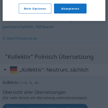
einträchtig
,
einvernehmlich
,
einmütig
,
geschlossen
,
Mehr Optionen
Akzeptieren
kooperativ
,
solidarisch
,
gleichgesinnt
,
vereint
,
miteinander
,
kameradschaftlich
,
kollegial
,
partnerschaftlich
,
hilfsbereit
© OpenThesaurus.de
"Kollektiv" Polnisch Übersetzung
„Kollektiv“
: Neutrum, sächlich
Kollektiv
n
<
-s
;
-s
, -e
>
Übersicht aller Übersetzungen
(Für mehr Details die Übersetzung anklicken/antippen)