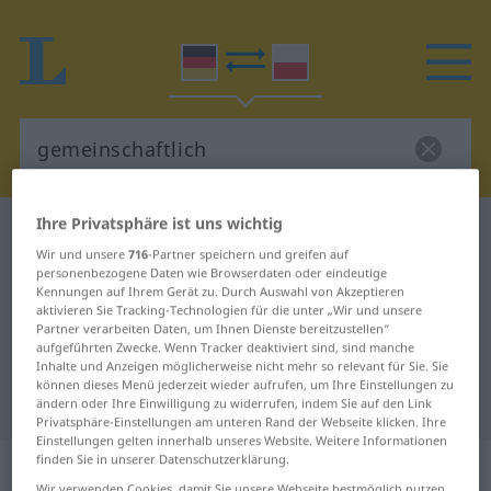
Ihre Privatsphäre ist uns wichtig
Deutsch-Polnisch Wörterbuch
gemeinschaftlich
Wir und unsere
716
-Partner speichern und greifen auf
Deutsch-Polnisch Übersetzung für
personenbezogene Daten wie Browserdaten oder eindeutige
Kennungen auf Ihrem Gerät zu. Durch Auswahl von Akzeptieren
"gemeinschaftlich"
aktivieren Sie Tracking-Technologien für die unter „Wir und unsere
Partner verarbeiten Daten, um Ihnen Dienste bereitzustellen“
aufgeführten Zwecke. Wenn Tracker deaktiviert sind, sind manche
"gemeinschaftlich" Polnisch
Inhalte und Anzeigen möglicherweise nicht mehr so relevant für Sie. Sie
können dieses Menü jederzeit wieder aufrufen, um Ihre Einstellungen zu
Übersetzung
ändern oder Ihre Einwilligung zu widerrufen, indem Sie auf den Link
Privatsphäre-Einstellungen am unteren Rand der Webseite klicken. Ihre
Einstellungen gelten innerhalb unseres Website. Weitere Informationen
„gemeinschaftlich“
finden Sie in unserer Datenschutzerklärung.
Wir verwenden Cookies, damit Sie unsere Webseite bestmöglich nutzen