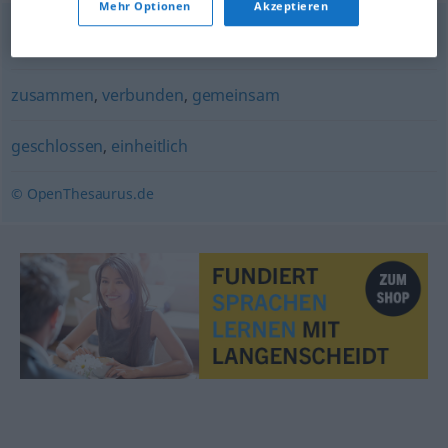
Mehr Optionen
Akzeptieren
zusammen
,
gruppenweise
,
kollektiv
zusammen
,
verbunden
,
gemeinsam
geschlossen
,
einheitlich
© OpenThesaurus.de