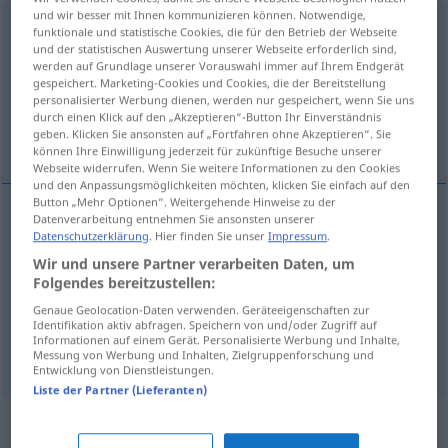
und wir besser mit Ihnen kommunizieren können. Notwendige,
gemeinschaftlich
funktionale und statistische Cookies, die für den Betrieb der Webseite
und der statistischen Auswertung unserer Webseite erforderlich sind,
Übersicht aller Übersetzungen
werden auf Grundlage unserer Vorauswahl immer auf Ihrem Endgerät
gespeichert. Marketing-Cookies und Cookies, die der Bereitstellung
(Für mehr Details die Übersetzung anklicken/antippen)
personalisierter Werbung dienen, werden nur gespeichert, wenn Sie uns
durch einen Klick auf den „Akzeptieren“-Button Ihr Einverständnis
wspólny, zbiorowy
geben. Klicken Sie ansonsten auf „Fortfahren ohne Akzeptieren“. Sie
können Ihre Einwilligung jederzeit für zukünftige Besuche unserer
Webseite widerrufen. Wenn Sie weitere Informationen zu den Cookies
und den Anpassungsmöglichkeiten möchten, klicken Sie einfach auf den
Button „Mehr Optionen“. Weitergehende Hinweise zu der
Datenverarbeitung entnehmen Sie ansonsten unserer
Datenschutzerklärung
. Hier finden Sie unser
Impressum
.
wspólny
gemeinschaftlich
Wir und unsere Partner verarbeiten Daten, um
Folgendes bereitzustellen:
zbiorowy
gemeinschaftlich
Verantwortung, Werk
Genaue Geolocation-Daten verwenden. Geräteeigenschaften zur
usw
a.
Identifikation aktiv abfragen. Speichern von und/oder Zugriff auf
Informationen auf einem Gerät. Personalisierte Werbung und Inhalte,
Messung von Werbung und Inhalten, Zielgruppenforschung und
Entwicklung von Dienstleistungen.
Liste der Partner (Lieferanten)
Synonyme für "gemeinschaftlich"