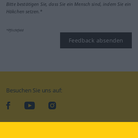
Bitte bestätigen Sie, dass Sie ein Mensch sind, indem Sie ein
Häkchen setzen.*
*Pflichtfeld
Feedback absenden
Besuchen Sie uns auf:
facebook
YouTube
Instagram