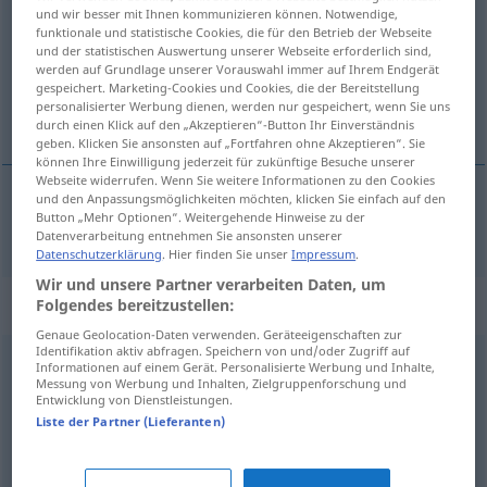
und wir besser mit Ihnen kommunizieren können. Notwendige,
funktionale und statistische Cookies, die für den Betrieb der Webseite
Übersicht aller Übersetzungen
und der statistischen Auswertung unserer Webseite erforderlich sind,
(Für mehr Details die Übersetzung anklicken/antippen)
werden auf Grundlage unserer Vorauswahl immer auf Ihrem Endgerät
gespeichert. Marketing-Cookies und Cookies, die der Bereitstellung
personalisierter Werbung dienen, werden nur gespeichert, wenn Sie uns
bezustannie, ciągle
durch einen Klick auf den „Akzeptieren“-Button Ihr Einverständnis
geben. Klicken Sie ansonsten auf „Fortfahren ohne Akzeptieren“. Sie
können Ihre Einwilligung jederzeit für zukünftige Besuche unserer
Webseite widerrufen. Wenn Sie weitere Informationen zu den Cookies
und den Anpassungsmöglichkeiten möchten, klicken Sie einfach auf den
Button „Mehr Optionen“. Weitergehende Hinweise zu der
bezustannie
,
ciągle
immerfort
Datenverarbeitung entnehmen Sie ansonsten unserer
Datenschutzerklärung
. Hier finden Sie unser
Impressum
.
Wir und unsere Partner verarbeiten Daten, um
Synonyme für "immerfort"
Folgendes bereitzustellen:
Genaue Geolocation-Daten verwenden. Geräteeigenschaften zur
Identifikation aktiv abfragen. Speichern von und/oder Zugriff auf
Informationen auf einem Gerät. Personalisierte Werbung und Inhalte,
beständig
,
immerzu
,
permanent
,
unablässig
,
dauernd
Messung von Werbung und Inhalten, Zielgruppenforschung und
Entwicklung von Dienstleistungen.
(ugs.)
,
andauernd (ugs.)
,
fortlaufend
,
ständig (ugs.)
,
Liste der Partner (Lieferanten)
ununterbrochen
,
fortgesetzt
,
pausenlos
,
durchgehend