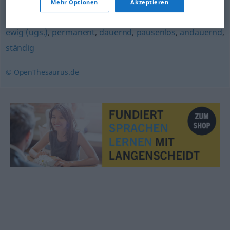
Mehr Optionen
Akzeptieren
fortdauernd
,
fortlaufend
,
kontinuierlich
ewig (ugs.)
,
permanent
,
dauernd
,
pausenlos
,
andauernd
,
ständig
© OpenThesaurus.de