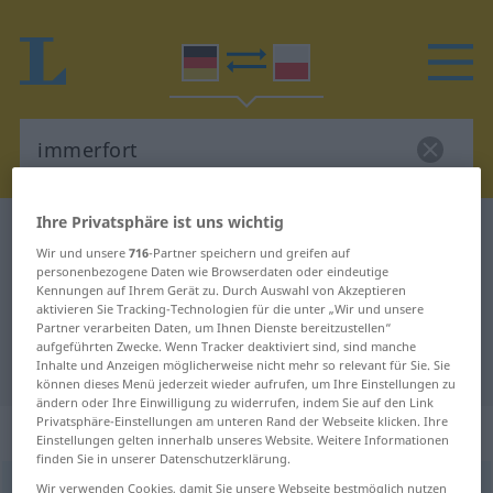
Ihre Privatsphäre ist uns wichtig
Deutsch-Polnisch Wörterbuch
immerfort
Wir und unsere
716
-Partner speichern und greifen auf
Deutsch-Polnisch Übersetzung für
personenbezogene Daten wie Browserdaten oder eindeutige
Kennungen auf Ihrem Gerät zu. Durch Auswahl von Akzeptieren
"immerfort"
aktivieren Sie Tracking-Technologien für die unter „Wir und unsere
Partner verarbeiten Daten, um Ihnen Dienste bereitzustellen“
aufgeführten Zwecke. Wenn Tracker deaktiviert sind, sind manche
"immerfort" Polnisch Übersetzung
Inhalte und Anzeigen möglicherweise nicht mehr so relevant für Sie. Sie
können dieses Menü jederzeit wieder aufrufen, um Ihre Einstellungen zu
ändern oder Ihre Einwilligung zu widerrufen, indem Sie auf den Link
Privatsphäre-Einstellungen am unteren Rand der Webseite klicken. Ihre
„immerfort“
: Adverb
Einstellungen gelten innerhalb unseres Website. Weitere Informationen
finden Sie in unserer Datenschutzerklärung.
immerfort
Wir verwenden Cookies, damit Sie unsere Webseite bestmöglich nutzen
adv