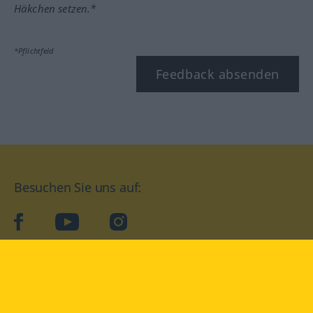
Häkchen setzen.*
*Pflichtfeld
Feedback absenden
Besuchen Sie uns auf:
facebook
YouTube
Instagram
Langenscheidt