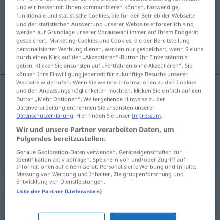
und wir besser mit Ihnen kommunizieren können. Notwendige,
funktionale und statistische Cookies, die für den Betrieb der Webseite
Übersicht aller Übersetzungen
und der statistischen Auswertung unserer Webseite erforderlich sind,
(Für mehr Details die Übersetzung anklicken/antippen)
werden auf Grundlage unserer Vorauswahl immer auf Ihrem Endgerät
gespeichert. Marketing-Cookies und Cookies, die der Bereitstellung
personalisierter Werbung dienen, werden nur gespeichert, wenn Sie uns
stały, bieżący, w dalszym ciągu
durch einen Klick auf den „Akzeptieren“-Button Ihr Einverständnis
geben. Klicken Sie ansonsten auf „Fortfahren ohne Akzeptieren“. Sie
können Ihre Einwilligung jederzeit für zukünftige Besuche unserer
Webseite widerrufen. Wenn Sie weitere Informationen zu den Cookies
und den Anpassungsmöglichkeiten möchten, klicken Sie einfach auf den
Button „Mehr Optionen“. Weitergehende Hinweise zu der
stały
fortlaufend
Datenverarbeitung entnehmen Sie ansonsten unserer
Datenschutzerklärung
. Hier finden Sie unser
Impressum
.
bieżący
fortlaufend
Nummerierung
Wir und unsere Partner verarbeiten Daten, um
Folgendes bereitzustellen:
w
dalszym ciągu
fortlaufend
PRÄD
Genaue Geolocation-Daten verwenden. Geräteeigenschaften zur
Identifikation aktiv abfragen. Speichern von und/oder Zugriff auf
Informationen auf einem Gerät. Personalisierte Werbung und Inhalte,
Messung von Werbung und Inhalten, Zielgruppenforschung und
Entwicklung von Dienstleistungen.
Synonyme für "fortlaufend"
Liste der Partner (Lieferanten)
beständig
,
immerzu
,
permanent
,
unablässig
,
dauernd