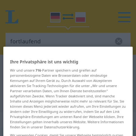
Ihre Privatsphäre ist uns wichtig
Deutsch-Polnisch Wörterbuch
fortlaufend
Wir und unsere
716
-Partner speichern und greifen auf
Deutsch-Polnisch Übersetzung für
personenbezogene Daten wie Browserdaten oder eindeutige
Kennungen auf Ihrem Gerät zu. Durch Auswahl von Akzeptieren
"fortlaufend"
aktivieren Sie Tracking-Technologien für die unter „Wir und unsere
Partner verarbeiten Daten, um Ihnen Dienste bereitzustellen“
aufgeführten Zwecke. Wenn Tracker deaktiviert sind, sind manche
"fortlaufend" Polnisch Übersetzung
Inhalte und Anzeigen möglicherweise nicht mehr so relevant für Sie. Sie
können dieses Menü jederzeit wieder aufrufen, um Ihre Einstellungen zu
ändern oder Ihre Einwilligung zu widerrufen, indem Sie auf den Link
Privatsphäre-Einstellungen am unteren Rand der Webseite klicken. Ihre
„fortlaufend“
: Adjektiv
Einstellungen gelten innerhalb unseres Website. Weitere Informationen
finden Sie in unserer Datenschutzerklärung.
fortlaufend
adj
Wir verwenden Cookies, damit Sie unsere Webseite bestmöglich nutzen