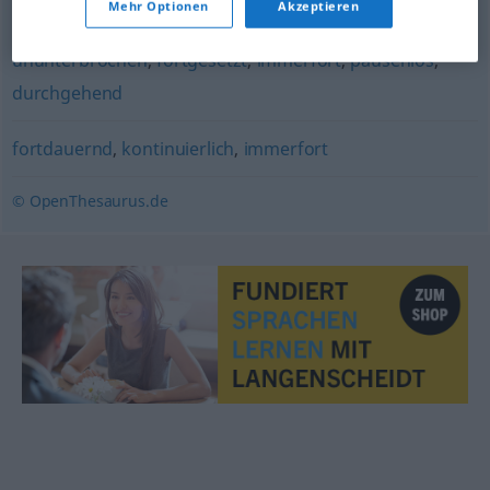
Mehr Optionen
Akzeptieren
(ugs.)
,
andauernd (ugs.)
,
ständig (ugs.)
,
ununterbrochen
,
fortgesetzt
,
immerfort
,
pausenlos
,
durchgehend
fortdauernd
,
kontinuierlich
,
immerfort
© OpenThesaurus.de