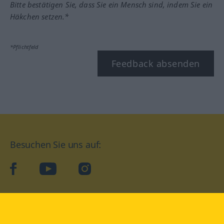
Bitte bestätigen Sie, dass Sie ein Mensch sind, indem Sie ein
Häkchen setzen.*
*Pflichtfeld
Feedback absenden
Besuchen Sie uns auf:
facebook
YouTube
Instagram