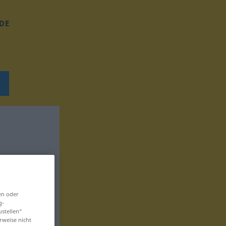
DE
en oder
g-
ustellen“
rweise nicht