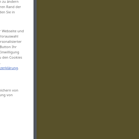
en zu ändern
eren Rand der
den Sie in
er Webseite und
 Vorauswahl
sonalisierter
Button Ihr
Einwilligung
zu den Cookies
.
zerklärung
.
eichern von
sung von