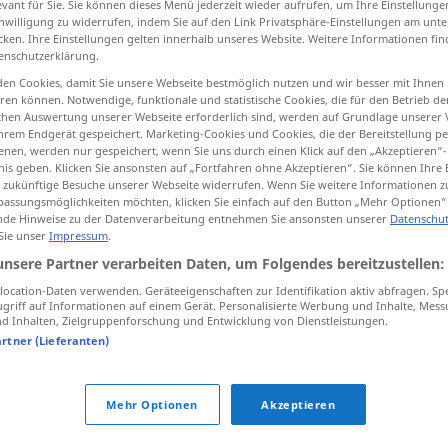
evant für Sie. Sie können dieses Menü jederzeit wieder aufrufen, um Ihre Einstellung
inwilligung zu widerrufen, indem Sie auf den Link Privatsphäre-Einstellungen am unt
cken. Ihre Einstellungen gelten innerhalb unseres Website. Weitere Informationen fin
enschutzerklärung.
en Cookies, damit Sie unsere Webseite bestmöglich nutzen und wir besser mit Ihnen
tippen)
en können. Notwendige, funktionale und statistische Cookies, die für den Betrieb d
ischen Auswertung unserer Webseite erforderlich sind, werden auf Grundlage unserer
hrem Endgerät gespeichert. Marketing-Cookies und Cookies, die der Bereitstellung per
nen, werden nur gespeichert, wenn Sie uns durch einen Klick auf den „Akzeptieren“-
nis geben. Klicken Sie ansonsten auf „Fortfahren ohne Akzeptieren“. Sie können Ihre 
ür zukünftige Besuche unserer Webseite widerrufen. Wenn Sie weitere Informationen 
assungsmöglichkeiten möchten, klicken Sie einfach auf den Button „Mehr Optionen“
t
windą
)
hochfahren
de Hinweise zu der Datenverarbeitung entnehmen Sie ansonsten unserer
Datenschut
 Sie unser
Impressum
.
unsere Partner verarbeiten Daten, um Folgendes bereitzustellen:
hochfahren
Computer
ocation-Daten verwenden. Geräteeigenschaften zur Identifikation aktiv abfragen. Sp
griff auf Informationen auf einem Gerät. Personalisierte Werbung und Inhalte, Mes
 Inhalten, Zielgruppenforschung und Entwicklung von Dienstleistungen.
ogi)
hochfahren
artner (Lieferanten)
FIG
Mehr Optionen
Akzeptieren
ren"