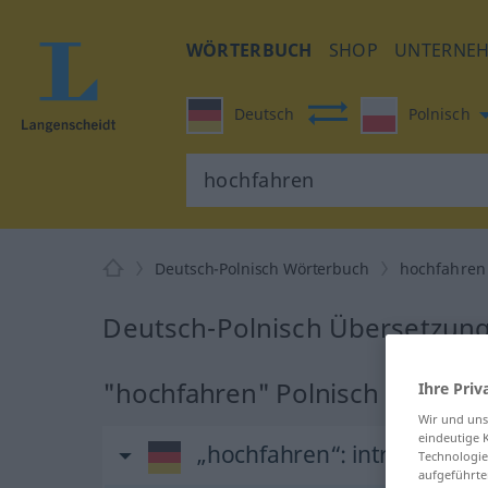
WÖRTERBUCH
SHOP
UNTERNE
Deutsch
Polnisch
Deutsch-Polnisch Wörterbuch
hochfahren
Deutsch-Polnisch Übersetzung
"hochfahren" Polnisch Überse
Ihre Priv
Wir und un
eindeutige 
„hochfahren“
: intransitives
Technologie
aufgeführte