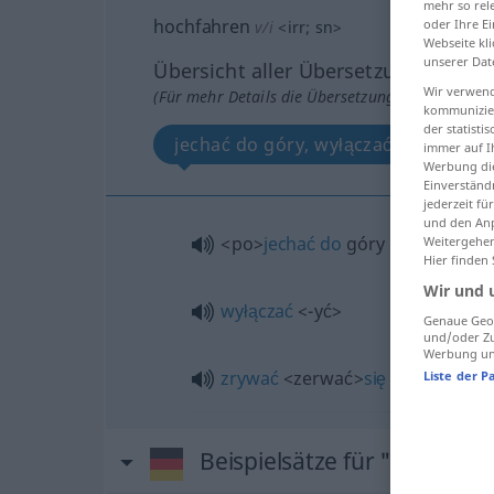
mehr so rel
hochfahren
oder Ihre E
v/i
<
irr
;
sn
>
Webseite kli
unserer Dat
Übersicht aller Übersetzungen
Wir verwend
(Für mehr Details die Übersetzung anklicken/an
kommunizier
der statist
jechać do góry, wyłączać, zrywać się
immer auf I
Werbung die
Einverständ
jederzeit f
und den Anp
<po>
jechać
do
góry
(
mit dem Lif
Weitergehen
Hier finden
Wir und 
wyłączać
<-yć>
Genaue Geol
und/oder Zu
Werbung und
zrywać
<zerwać>
się
(na równe n
Liste der P
Beispielsätze für "hochfah