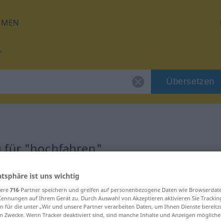
HMEN
Übersetzen
 für "hochfahren"
tzung
atsphäre ist uns wichtig
sere
716
-Partner speichern und greifen auf personenbezogene Daten wie Browserdat
Kennungen auf Ihrem Gerät zu. Durch Auswahl von Akzeptieren aktivieren Sie Trackin
 Verb
n für die unter „Wir und unsere Partner verarbeiten Daten, um Ihnen Dienste bereitz
n Zwecke. Wenn Tracker deaktiviert sind, sind manche Inhalte und Anzeigen mögliche