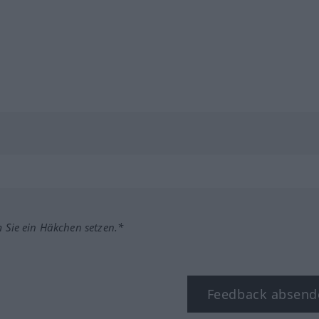
m Sie ein Häkchen setzen.*
Feedback absend