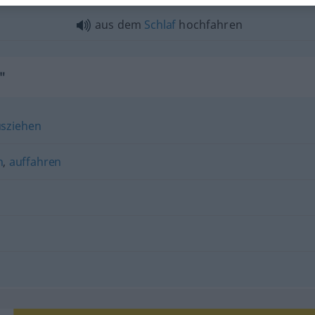
aus dem
Schlaf
hochfahren
"
sziehen
n
,
auffahren