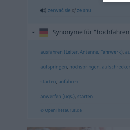
zerwać
się
pf
ze
snu
Synonyme für "hochfahren
ausfahren (Leiter, Antenne, Fahrwerk)
,
au
aufspringen
,
hochspringen
,
aufschrecke
starten
,
anfahren
anwerfen (ugs.)
,
starten
© OpenThesaurus.de