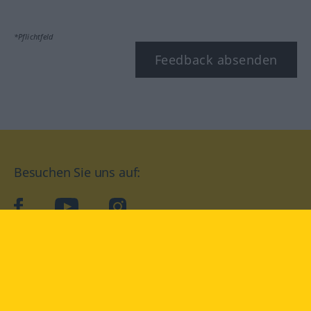
*Pflichtfeld
Feedback absenden
Besuchen Sie uns auf:
facebook
YouTube
Instagram
Langenscheidt