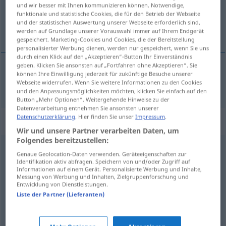
und wir besser mit Ihnen kommunizieren können. Notwendige,
funktionale und statistische Cookies, die für den Betrieb der Webseite
Übersicht aller Übersetzungen
und der statistischen Auswertung unserer Webseite erforderlich sind,
(Für mehr Details die Übersetzung anklicken/antippen)
werden auf Grundlage unserer Vorauswahl immer auf Ihrem Endgerät
gespeichert. Marketing-Cookies und Cookies, die der Bereitstellung
personalisierter Werbung dienen, werden nur gespeichert, wenn Sie uns
durch einen Klick auf den „Akzeptieren“-Button Ihr Einverständnis
geben. Klicken Sie ansonsten auf „Fortfahren ohne Akzeptieren“. Sie
können Ihre Einwilligung jederzeit für zukünftige Besuche unserer
Motor
anlassen
anwerfen
→ siehe „
“
Webseite widerrufen. Wenn Sie weitere Informationen zu den Cookies
und den Anpassungsmöglichkeiten möchten, klicken Sie einfach auf den
Button „Mehr Optionen“. Weitergehende Hinweise zu der
Datenverarbeitung entnehmen Sie ansonsten unserer
Datenschutzerklärung
. Hier finden Sie unser
Impressum
.
Synonyme für "anwerfen"
Wir und unsere Partner verarbeiten Daten, um
Folgendes bereitzustellen:
anlassen (Motor)
,
einschalten
,
anmachen (ugs.)
,
Genaue Geolocation-Daten verwenden. Geräteeigenschaften zur
Identifikation aktiv abfragen. Speichern von und/oder Zugriff auf
anstellen
,
starten
Informationen auf einem Gerät. Personalisierte Werbung und Inhalte,
Messung von Werbung und Inhalten, Zielgruppenforschung und
Entwicklung von Dienstleistungen.
Liste der Partner (Lieferanten)
anstiften
,
hervorrufen
,
auslösen
,
(zu etwas) führen
,
bewirken
,
(etwas) anleiern (ugs.)
,
bereiten
,
verursachen
,