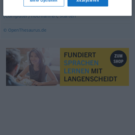
herbeiführen
Mehr Optionen
Akzeptieren
(Computer) hochfahren
,
starten
© OpenThesaurus.de