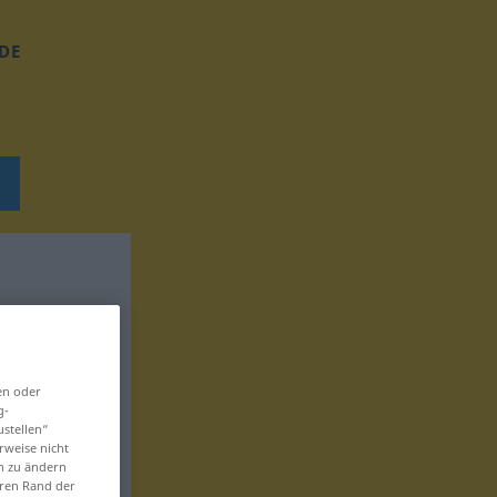
DE
en oder
g-
ustellen“
rweise nicht
en zu ändern
eren Rand der