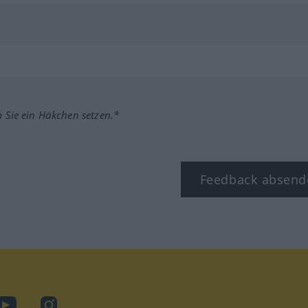
m Sie ein Häkchen setzen.*
Feedback absend
ook
YouTube
Instagram