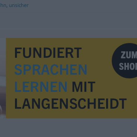
ühn
,
unsicher