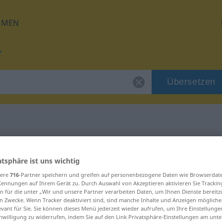
HMEN
Übersetzen
 für "gewagt"
atsphäre ist uns wichtig
g
sere
716
-Partner speichern und greifen auf personenbezogene Daten wie Browserdat
Kennungen auf Ihrem Gerät zu. Durch Auswahl von Akzeptieren aktivieren Sie Trackin
n für die unter „Wir und unsere Partner verarbeiten Daten, um Ihnen Dienste bereitz
n Zwecke. Wenn Tracker deaktiviert sind, sind manche Inhalte und Anzeigen mögliche
evant für Sie. Sie können dieses Menü jederzeit wieder aufrufen, um Ihre Einstellung
inwilligung zu widerrufen, indem Sie auf den Link Privatsphäre-Einstellungen am unt