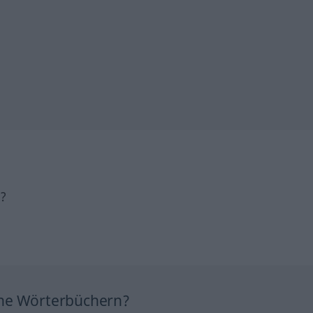
h?
ine Wörterbüchern?