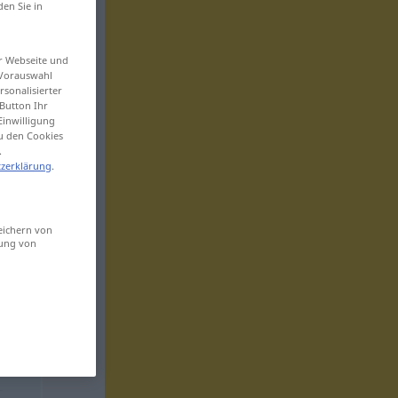
den Sie in
er Webseite und
 Vorauswahl
sonalisierter
Button Ihr
Einwilligung
zu den Cookies
.
zerklärung
.
eichern von
sung von