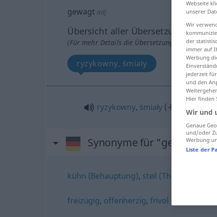
Webseite kli
gewagt
adj
unserer Dat
Wir verwend
Übersicht aller Übersetzungen
kommunizier
der statist
(Für mehr Details die Übersetzung anklicken/an
immer auf I
Werbung die
ryzykowny, śmiały
Einverständ
jederzeit f
und den Anp
Weitergehen
Hier finden
ryzykowny
,
śmiały
(-ło)
Wir und 
Genaue Geol
und/oder Zu
Synonyme für "gewagt"
Werbung und
Liste der P
kühn (Behauptung)
,
steil (These)
,
abenteu
freizügig
,
offenherzig
,
frivol