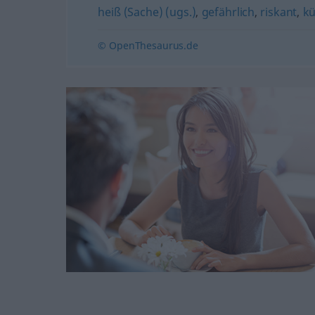
heiß (Sache) (ugs.)
,
gefährlich
,
riskant
,
k
© OpenThesaurus.de