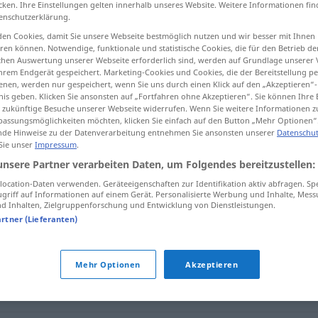
cken. Ihre Einstellungen gelten innerhalb unseres Website. Weitere Informationen fin
enschutzerklärung.
en Cookies, damit Sie unsere Webseite bestmöglich nutzen und wir besser mit Ihnen
en können. Notwendige, funktionale und statistische Cookies, die für den Betrieb d
ischen Auswertung unserer Webseite erforderlich sind, werden auf Grundlage unserer
tippen)
hrem Endgerät gespeichert. Marketing-Cookies und Cookies, die der Bereitstellung per
nen, werden nur gespeichert, wenn Sie uns durch einen Klick auf den „Akzeptieren“-
nis geben. Klicken Sie ansonsten auf „Fortfahren ohne Akzeptieren“. Sie können Ihre 
ür zukünftige Besuche unserer Webseite widerrufen. Wenn Sie weitere Informationen 
assungsmöglichkeiten möchten, klicken Sie einfach auf den Button „Mehr Optionen“
de Hinweise zu der Datenverarbeitung entnehmen Sie ansonsten unserer
Datenschut
 Sie unser
Impressum
.
gewagt
unsere Partner verarbeiten Daten, um Folgendes bereitzustellen:
ocation-Daten verwenden. Geräteeigenschaften zur Identifikation aktiv abfragen. Sp
griff auf Informationen auf einem Gerät. Personalisierte Werbung und Inhalte, Mes
 Inhalten, Zielgruppenforschung und Entwicklung von Dienstleistungen.
artner (Lieferanten)
erlich (Vermutung o.ä.)
,
forsch (Aussage)
Mehr Optionen
Akzeptieren