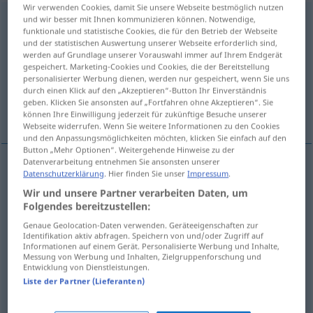
Wir verwenden Cookies, damit Sie unsere Webseite bestmöglich nutzen
abenteuerlich
und wir besser mit Ihnen kommunizieren können. Notwendige,
funktionale und statistische Cookies, die für den Betrieb der Webseite
und der statistischen Auswertung unserer Webseite erforderlich sind,
Übersicht aller Übersetzungen
werden auf Grundlage unserer Vorauswahl immer auf Ihrem Endgerät
(Für mehr Details die Übersetzung anklicken/antippen)
gespeichert. Marketing-Cookies und Cookies, die der Bereitstellung
personalisierter Werbung dienen, werden nur gespeichert, wenn Sie uns
durch einen Klick auf den „Akzeptieren“-Button Ihr Einverständnis
awanturniczy, fantazyjny, ekscentryczny,
geben. Klicken Sie ansonsten auf „Fortfahren ohne Akzeptieren“. Sie
pełny przygód
können Ihre Einwilligung jederzeit für zukünftige Besuche unserer
Webseite widerrufen. Wenn Sie weitere Informationen zu den Cookies
und den Anpassungsmöglichkeiten möchten, klicken Sie einfach auf den
Button „Mehr Optionen“. Weitergehende Hinweise zu der
Datenverarbeitung entnehmen Sie ansonsten unserer
Datenschutzerklärung
. Hier finden Sie unser
Impressum
.
pełny
(pełen, -łna, -łne) przygód
abenteuerlich
Wir und unsere Partner verarbeiten Daten, um
Leben, Reise
Folgendes bereitzustellen:
Genaue Geolocation-Daten verwenden. Geräteeigenschaften zur
Identifikation aktiv abfragen. Speichern von und/oder Zugriff auf
awanturniczy
abenteuerlich
Unternehmen,
Informationen auf einem Gerät. Personalisierte Werbung und Inhalte,
Messung von Werbung und Inhalten, Zielgruppenforschung und
Politik
PEJ
Entwicklung von Dienstleistungen.
Liste der Partner (Lieferanten)
fantazyjny
,
ekscentryczny
abenteuerlich
seltsam