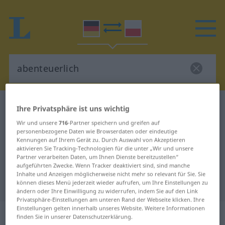
Deutsch-Polnisch Wörterbuch
abenteuerlich
Ihre Privatsphäre ist uns wichtig
Deutsch-Polnisch Übersetzung für
Wir und unsere
716
-Partner speichern und greifen auf
personenbezogene Daten wie Browserdaten oder eindeutige
"abenteuerlich"
Kennungen auf Ihrem Gerät zu. Durch Auswahl von Akzeptieren
aktivieren Sie Tracking-Technologien für die unter „Wir und unsere
Partner verarbeiten Daten, um Ihnen Dienste bereitzustellen“
aufgeführten Zwecke. Wenn Tracker deaktiviert sind, sind manche
"abenteuerlich" Polnisch
Inhalte und Anzeigen möglicherweise nicht mehr so relevant für Sie. Sie
Übersetzung
können dieses Menü jederzeit wieder aufrufen, um Ihre Einstellungen zu
ändern oder Ihre Einwilligung zu widerrufen, indem Sie auf den Link
Privatsphäre-Einstellungen am unteren Rand der Webseite klicken. Ihre
Einstellungen gelten innerhalb unseres Website. Weitere Informationen
„abenteuerlich“
finden Sie in unserer Datenschutzerklärung.