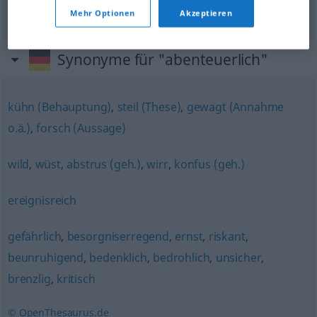
FIG
Mehr Optionen
Akzeptieren
Synonyme für "abenteuerlich"
kühn (Behauptung)
,
steil (These)
,
gewagt (Annahme
o.ä.)
,
forsch (Aussage)
wild
,
wüst
,
abstrus (geh.)
,
wirr
,
konfus (geh.)
ereignisreich
gefährlich
,
besorgniserregend
,
ernst
,
riskant
,
beunruhigend
,
bedenklich
,
bedrohlich
,
unsicher
,
brenzlig
,
kritisch
© OpenThesaurus.de