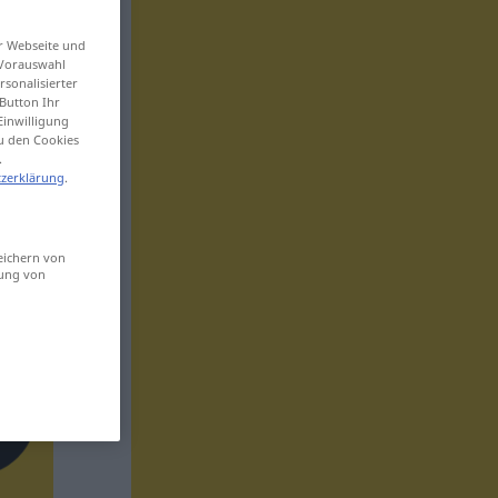
er Webseite und
 Vorauswahl
sonalisierter
Button Ihr
Einwilligung
zu den Cookies
.
zerklärung
.
eichern von
sung von