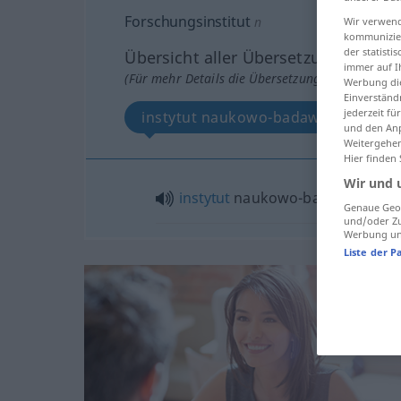
Forschungsinstitut
n
Wir verwend
kommunizier
der statist
Übersicht aller Übersetzungen
immer auf I
(Für mehr Details die Übersetzung anklicken/an
Werbung die
Einverständ
jederzeit f
instytut naukowo-badawczy
und den Anp
Weitergehen
Hier finden
Wir und 
instytut
naukowo-badawczy
Genaue Geol
und/oder Zu
Werbung und
Liste der P