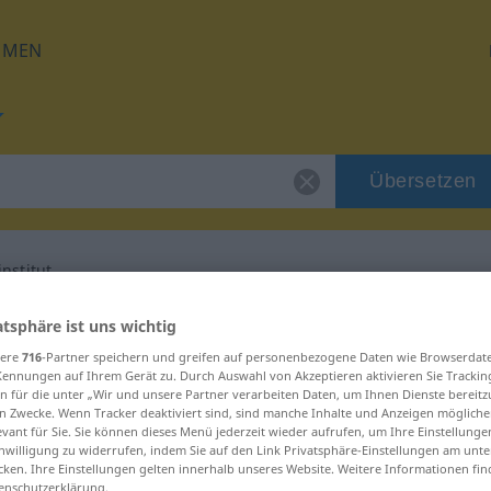
HMEN
Übersetzen
nstitut
für "Forschungsinstitut"
atsphäre ist uns wichtig
sere
716
-Partner speichern und greifen auf personenbezogene Daten wie Browserdat
Kennungen auf Ihrem Gerät zu. Durch Auswahl von Akzeptieren aktivieren Sie Trackin
 Übersetzung
n für die unter „Wir und unsere Partner verarbeiten Daten, um Ihnen Dienste bereitz
n Zwecke. Wenn Tracker deaktiviert sind, sind manche Inhalte und Anzeigen mögliche
evant für Sie. Sie können dieses Menü jederzeit wieder aufrufen, um Ihre Einstellung
inwilligung zu widerrufen, indem Sie auf den Link Privatsphäre-Einstellungen am unt
rum, sächlich
cken. Ihre Einstellungen gelten innerhalb unseres Website. Weitere Informationen fin
enschutzerklärung.