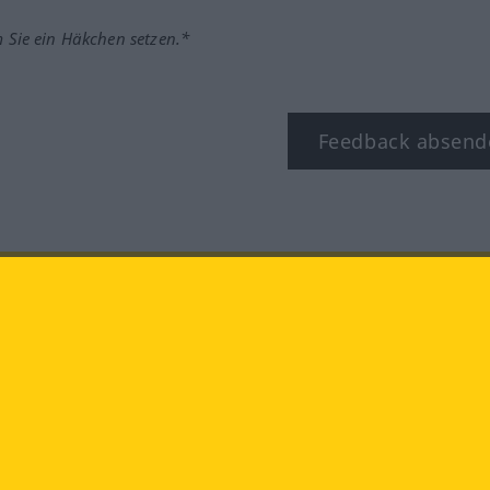
m Sie ein Häkchen setzen.*
Feedback absend
ook
YouTube
Instagram