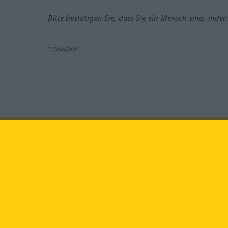
Bitte bestätigen Sie, dass Sie ein Mensch sind, inde
*Pflichtfeld
Besuchen Sie uns auf:
faceb
Langenscheidt