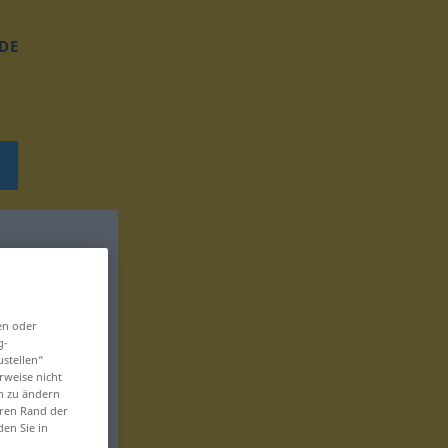
DE
en oder
g-
ustellen“
rweise nicht
en zu ändern
eren Rand der
den Sie in