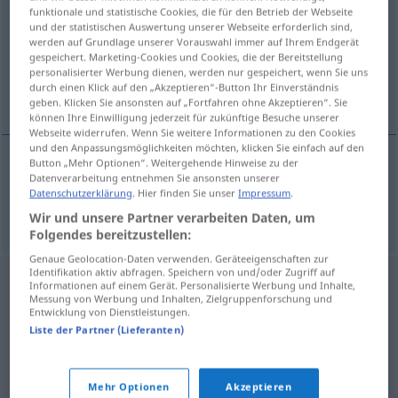
funktionale und statistische Cookies, die für den Betrieb der Webseite
und der statistischen Auswertung unserer Webseite erforderlich sind,
Übersicht aller Übersetzungen
werden auf Grundlage unserer Vorauswahl immer auf Ihrem Endgerät
(Für mehr Details die Übersetzung anklicken/antippen)
gespeichert. Marketing-Cookies und Cookies, die der Bereitstellung
personalisierter Werbung dienen, werden nur gespeichert, wenn Sie uns
durch einen Klick auf den „Akzeptieren“-Button Ihr Einverständnis
Institut
geben. Klicken Sie ansonsten auf „Fortfahren ohne Akzeptieren“. Sie
können Ihre Einwilligung jederzeit für zukünftige Besuche unserer
Webseite widerrufen. Wenn Sie weitere Informationen zu den Cookies
und den Anpassungsmöglichkeiten möchten, klicken Sie einfach auf den
Button „Mehr Optionen“. Weitergehende Hinweise zu der
Datenverarbeitung entnehmen Sie ansonsten unserer
Institut
n
instytut
Datenschutzerklärung
. Hier finden Sie unser
Impressum
.
Wir und unsere Partner verarbeiten Daten, um
Folgendes bereitzustellen:
Genaue Geolocation-Daten verwenden. Geräteeigenschaften zur
Identifikation aktiv abfragen. Speichern von und/oder Zugriff auf
Informationen auf einem Gerät. Personalisierte Werbung und Inhalte,
Messung von Werbung und Inhalten, Zielgruppenforschung und
Entwicklung von Dienstleistungen.
Liste der Partner (Lieferanten)
Mehr Optionen
Akzeptieren