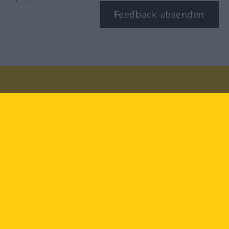
Feedback absenden
Besuchen Sie uns auf:
facebook
YouTube
Instagram
Langenscheidt
NUTZUNGSBEDINGUNGEN