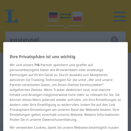
Ihre Privatsphäre ist uns wichtig
Deutsch-Polnisch Wörterbuch
existenziell
Wir und unsere
716
-Partner speichern und greifen auf
Deutsch-Polnisch Übersetzung für
personenbezogene Daten wie Browserdaten oder eindeutige
Kennungen auf Ihrem Gerät zu. Durch Auswahl von Akzeptieren
"existenziell"
aktivieren Sie Tracking-Technologien für die unter „Wir und unsere
Partner verarbeiten Daten, um Ihnen Dienste bereitzustellen“
aufgeführten Zwecke. Wenn Tracker deaktiviert sind, sind manche
Inhalte und Anzeigen möglicherweise nicht mehr so relevant für Sie. Sie
"existenziell" Polnisch Übersetzung
können dieses Menü jederzeit wieder aufrufen, um Ihre Einstellungen zu
ändern oder Ihre Einwilligung zu widerrufen, indem Sie auf den Link
Privatsphäre-Einstellungen am unteren Rand der Webseite klicken. Ihre
„existenziell“
Einstellungen gelten innerhalb unseres Website. Weitere Informationen
finden Sie in unserer Datenschutzerklärung.
Wir verwenden Cookies, damit Sie unsere Webseite bestmöglich nutzen
existenziell