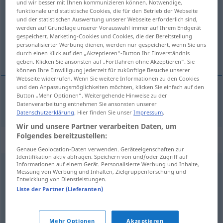
und wir besser mit Ihnen kommunizieren können. Notwendige,
funktionale und statistische Cookies, die für den Betrieb der Webseite
Übersicht aller Übersetzungen
und der statistischen Auswertung unserer Webseite erforderlich sind,
werden auf Grundlage unserer Vorauswahl immer auf Ihrem Endgerät
(Für mehr Details die Übersetzung anklicken/antippen)
gespeichert. Marketing-Cookies und Cookies, die der Bereitstellung
personalisierter Werbung dienen, werden nur gespeichert, wenn Sie uns
egzystencjalny
durch einen Klick auf den „Akzeptieren“-Button Ihr Einverständnis
geben. Klicken Sie ansonsten auf „Fortfahren ohne Akzeptieren“. Sie
können Ihre Einwilligung jederzeit für zukünftige Besuche unserer
Webseite widerrufen. Wenn Sie weitere Informationen zu den Cookies
und den Anpassungsmöglichkeiten möchten, klicken Sie einfach auf den
Button „Mehr Optionen“. Weitergehende Hinweise zu der
egzystencjalny
existenziell
Datenverarbeitung entnehmen Sie ansonsten unserer
Datenschutzerklärung
. Hier finden Sie unser
Impressum
.
Wir und unsere Partner verarbeiten Daten, um
Folgendes bereitzustellen:
Synonyme für "existenziell"
Genaue Geolocation-Daten verwenden. Geräteeigenschaften zur
Identifikation aktiv abfragen. Speichern von und/oder Zugriff auf
Informationen auf einem Gerät. Personalisierte Werbung und Inhalte,
Messung von Werbung und Inhalten, Zielgruppenforschung und
vital
,
lebenswichtig
,
essentiell (fachspr., biologisch)
,
Entwicklung von Dienstleistungen.
essenziell (fachspr., biologisch)
,
lebensnotwendig
Liste der Partner (Lieferanten)
© OpenThesaurus.de
Mehr Optionen
Akzeptieren