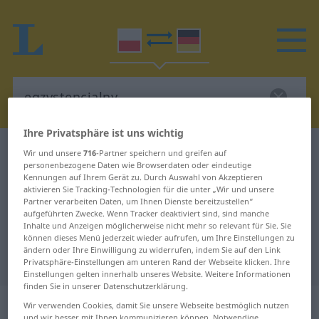
Ihre Privatsphäre ist uns wichtig
Polnisch-Deutsch Wörterbuch
egzystencjalny
Wir und unsere
716
-Partner speichern und greifen auf
personenbezogene Daten wie Browserdaten oder eindeutige
Polnisch-Deutsch Übersetzung für
Kennungen auf Ihrem Gerät zu. Durch Auswahl von Akzeptieren
aktivieren Sie Tracking-Technologien für die unter „Wir und unsere
"egzystencjalny"
Partner verarbeiten Daten, um Ihnen Dienste bereitzustellen“
aufgeführten Zwecke. Wenn Tracker deaktiviert sind, sind manche
Inhalte und Anzeigen möglicherweise nicht mehr so relevant für Sie. Sie
"egzystencjalny" Deutsch
können dieses Menü jederzeit wieder aufrufen, um Ihre Einstellungen zu
ändern oder Ihre Einwilligung zu widerrufen, indem Sie auf den Link
Übersetzung
Privatsphäre-Einstellungen am unteren Rand der Webseite klicken. Ihre
Einstellungen gelten innerhalb unseres Website. Weitere Informationen
finden Sie in unserer Datenschutzerklärung.
„egzystencjalny“
Wir verwenden Cookies, damit Sie unsere Webseite bestmöglich nutzen
und wir besser mit Ihnen kommunizieren können. Notwendige,