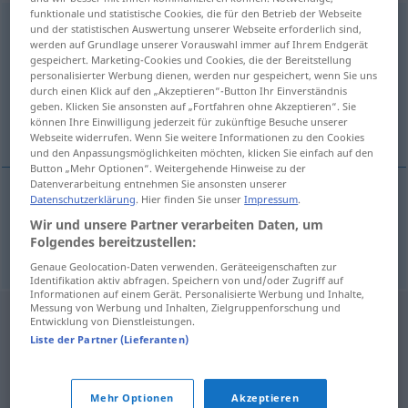
funktionale und statistische Cookies, die für den Betrieb der Webseite
egzystencjalny
und der statistischen Auswertung unserer Webseite erforderlich sind,
werden auf Grundlage unserer Vorauswahl immer auf Ihrem Endgerät
gespeichert. Marketing-Cookies und Cookies, die der Bereitstellung
Übersicht aller Übersetzungen
personalisierter Werbung dienen, werden nur gespeichert, wenn Sie uns
(Für mehr Details die Übersetzung anklicken/antippen)
durch einen Klick auf den „Akzeptieren“-Button Ihr Einverständnis
geben. Klicken Sie ansonsten auf „Fortfahren ohne Akzeptieren“. Sie
können Ihre Einwilligung jederzeit für zukünftige Besuche unserer
existenziell
Webseite widerrufen. Wenn Sie weitere Informationen zu den Cookies
und den Anpassungsmöglichkeiten möchten, klicken Sie einfach auf den
Button „Mehr Optionen“. Weitergehende Hinweise zu der
Datenverarbeitung entnehmen Sie ansonsten unserer
Datenschutzerklärung
. Hier finden Sie unser
Impressum
.
existenziell
egzystencjalny
lęk
Wir und unsere Partner verarbeiten Daten, um
Folgendes bereitzustellen:
Genaue Geolocation-Daten verwenden. Geräteeigenschaften zur
Identifikation aktiv abfragen. Speichern von und/oder Zugriff auf
Informationen auf einem Gerät. Personalisierte Werbung und Inhalte,
Messung von Werbung und Inhalten, Zielgruppenforschung und
Entwicklung von Dienstleistungen.
Liste der Partner (Lieferanten)
Mehr Optionen
Akzeptieren