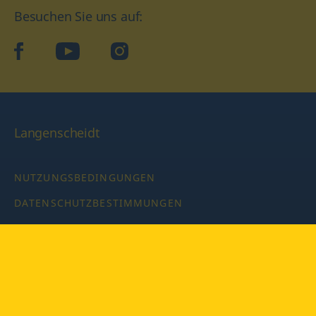
Besuchen Sie uns auf:
facebook
YouTube
Instagram
Langenscheidt
NUTZUNGSBEDINGUNGEN
DATENSCHUTZBESTIMMUNGEN
IMPRESSUM
PRIVATSPHÄRE-EINSTELLUNGEN
LATEINWÖRTERBUCH MIT CODE
Copyright © 2026 PONS Langenscheidt GmbH, Alle Rechte