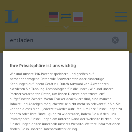
Deutsch-Polnisch Wörterbuch
entladen
Ihre Privatsphäre ist uns wichtig
Deutsch-Polnisch Übersetzung für
Wir und unsere
716
-Partner speichern und greifen auf
personenbezogene Daten wie Browserdaten oder eindeutige
"entladen"
Kennungen auf Ihrem Gerät zu. Durch Auswahl von Akzeptieren
aktivieren Sie Tracking-Technologien für die unter „Wir und unsere
Partner verarbeiten Daten, um Ihnen Dienste bereitzustellen“
"entladen" Polnisch Übersetzung
aufgeführten Zwecke. Wenn Tracker deaktiviert sind, sind manche
Inhalte und Anzeigen möglicherweise nicht mehr so relevant für Sie. Sie
können dieses Menü jederzeit wieder aufrufen, um Ihre Einstellungen zu
ändern oder Ihre Einwilligung zu widerrufen, indem Sie auf den Link
„entladen“
: transitives Verb
Privatsphäre-Einstellungen am unteren Rand der Webseite klicken. Ihre
Einstellungen gelten innerhalb unseres Website. Weitere Informationen
finden Sie in unserer Datenschutzerklärung.
entladen
v/t
<
irr
;
entladen
>