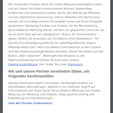
Wir verwenden Cookies, damit Sie unsere Webseite bestmöglich nutzen
und wir besser mit Ihnen kommunizieren können. Notwendige,
Übersicht aller Übersetzungen
funktionale und statistische Cookies, die für den Betrieb der Webseite
(Für mehr Details die Übersetzung anklicken/antippen)
und der statistischen Auswertung unserer Webseite erforderlich sind,
werden auf Grundlage unserer Vorauswahl immer auf Ihrem Endgerät
gespeichert. Marketing-Cookies und Cookies, die der Bereitstellung
wyładować, rozładować
personalisierter Werbung dienen, werden nur gespeichert, wenn Sie uns
durch einen Klick auf den „Akzeptieren“-Button Ihr Einverständnis
geben. Klicken Sie ansonsten auf „Fortfahren ohne Akzeptieren“. Sie
können Ihre Einwilligung jederzeit für zukünftige Besuche unserer
Webseite widerrufen. Wenn Sie weitere Informationen zu den Cookies
und den Anpassungsmöglichkeiten möchten, klicken Sie einfach auf den
wyładow(yw)ać
entladen
Sachen, Zorn
Button „Mehr Optionen“. Weitergehende Hinweise zu der
Datenverarbeitung entnehmen Sie ansonsten unserer
rozładow(yw)ać
entladen
Fahrzeug, Waffe, Akku
Datenschutzerklärung
. Hier finden Sie unser
Impressum
.
Wir und unsere Partner verarbeiten Daten, um
Folgendes bereitzustellen:
„entladen“
: reflexives Verb
Genaue Geolocation-Daten verwenden. Geräteeigenschaften zur
Identifikation aktiv abfragen. Speichern von und/oder Zugriff auf
Informationen auf einem Gerät. Personalisierte Werbung und Inhalte,
Messung von Werbung und Inhalten, Zielgruppenforschung und
entladen
v/r
<
irr
;
entladen
>
Entwicklung von Dienstleistungen.
Liste der Partner (Lieferanten)
Übersicht aller Übersetzungen
(Für mehr Details die Übersetzung anklicken/antippen)