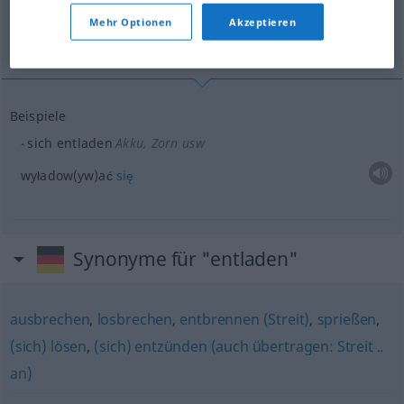
Mehr Optionen
Akzeptieren
wyładować się
Beispiele
sich entladen
Akku, Zorn usw
wyładow(yw)ać
się
Synonyme für "entladen"
ausbrechen
,
losbrechen
,
entbrennen (Streit)
,
sprießen
,
(sich) lösen
,
(sich) entzünden (auch übertragen: Streit ..
an)