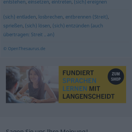
entstehen
,
einsetzen
,
eintreten
,
(sich) ereignen
(sich) entladen
,
losbrechen
,
entbrennen (Streit)
,
sprießen
,
(sich) lösen
,
(sich) entzünden (auch
übertragen: Streit .. an)
© OpenThesaurus.de
Sagen Sie uns Ihre Meinung!