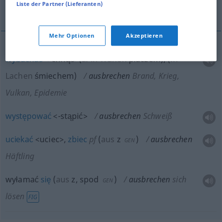
Liste der Partner (Lieferanten)
wyłamać się
Mehr Optionen
Akzeptieren
wybuchać
<-chnąć>
(
a.
in Tränen
płaczem
)
,
(
in
Lachen
śmiechem
)
ausbrechen
Brand, Krieg,
Vulkan, Epidemie
występować
<-stąpić>
ausbrechen
Schweiß
uciekać
<uciec>
,
zbiec
pf
(
aus
z
)
ausbrechen
GEN
Häftling
wyłamać
się
(
aus
z, spod
)
ausbrechen
sich
GEN
lösen
FIG