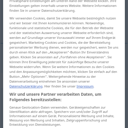
Privatsphäre-Einstellungen am unteren Rand der Webseite klicken. Ihre
Einstellungen gelten innerhalb unseres Website. Weitere Informationen
Übersicht aller Übersetzungen
finden Sie in unserer Datenschutzerklärung.
(Für mehr Details die Übersetzung anklicken/antippen)
Wir verwenden Cookies, damit Sie unsere Webseite bestmöglich nutzen
und wir besser mit Ihnen kommunizieren können. Notwendige,
funktionale und statistische Cookies, die für den Betrieb der Webseite
wyłamać
und der statistischen Auswertung unserer Webseite erforderlich sind,
werden auf Grundlage unserer Vorauswahl immer auf Ihrem Endgerät
gespeichert. Marketing-Cookies und Cookies, die der Bereitstellung
personalisierter Werbung dienen, werden nur gespeichert, wenn Sie uns
durch einen Klick auf den „Akzeptieren“-Button Ihr Einverständnis
geben. Klicken Sie ansonsten auf „Fortfahren ohne Akzeptieren“. Sie
wyłam(yw)ać
ausbrechen
können Ihre Einwilligung jederzeit für zukünftige Besuche unserer
Webseite widerrufen. Wenn Sie weitere Informationen zu den Cookies
und den Anpassungsmöglichkeiten möchten, klicken Sie einfach auf den
Button „Mehr Optionen“. Weitergehende Hinweise zu der
„ausbrechen“
: intransitives Verb
Datenverarbeitung entnehmen Sie ansonsten unserer
Datenschutzerklärung
. Hier finden Sie unser
Impressum
.
Wir und unsere Partner verarbeiten Daten, um
ausbrechen
v/i
<
sn
>
Folgendes bereitzustellen:
Übersicht aller Übersetzungen
Genaue Geolocation-Daten verwenden. Geräteeigenschaften zur
Identifikation aktiv abfragen. Speichern von und/oder Zugriff auf
(Für mehr Details die Übersetzung anklicken/antippen)
Informationen auf einem Gerät. Personalisierte Werbung und Inhalte,
Messung von Werbung und Inhalten, Zielgruppenforschung und
Entwicklung von Dienstleistungen.
wybuchać, występować, uciekać, zbiec,