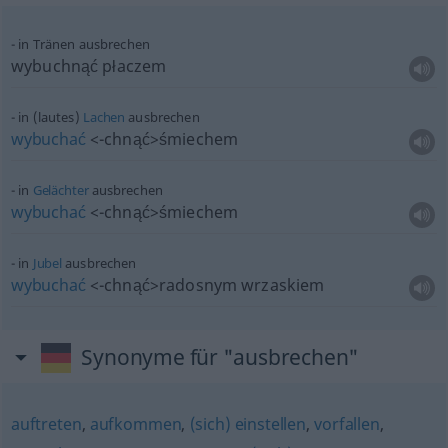
in Tränen ausbrechen
wybuchnąć płaczem
in (lautes)
Lachen
ausbrechen
wybuchać
<-chnąć>
śmiechem
in
Gelächter
ausbrechen
wybuchać
<-chnąć>
śmiechem
in
Jubel
ausbrechen
wybuchać
<-chnąć>
radosnym wrzaskiem
Synonyme für "ausbrechen"
auftreten
,
aufkommen
,
(sich) einstellen
,
vorfallen
,