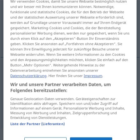
Wir verwenden Cookies, damit Sie unsere Webseite bestmöglich nutzen
und wir besser mit Ihnen kommunizieren können. Notwendige,
Beherrschung
f
funktionale und statistische Cookies, die für den Betrieb der Webseite
und der statistischen Auswertung unserer Webseite erforderlich sind,
Übersicht aller Übersetzungen
werden auf Grundlage unserer Vorauswahl immer auf Ihrem Endgerät
gespeichert. Marketing-Cookies und Cookies, die der Bereitstellung
(Für mehr Details die Übersetzung anklicken/antippen)
personalisierter Werbung dienen, werden nur gespeichert, wenn Sie uns
durch einen Klick auf den „Akzeptieren“-Button Ihr Einverständnis
panowanie, opanowanie, władanie
geben. Klicken Sie ansonsten auf „Fortfahren ohne Akzeptieren“. Sie
können Ihre Einwilligung jederzeit für zukünftige Besuche unserer
Webseite widerrufen. Wenn Sie weitere Informationen zu den Cookies
und den Anpassungsmöglichkeiten möchten, klicken Sie einfach auf den
Button „Mehr Optionen“. Weitergehende Hinweise zu der
Datenverarbeitung entnehmen Sie ansonsten unserer
panowanie
Beherrschung
Datenschutzerklärung
. Hier finden Sie unser
Impressum
.
Wir und unsere Partner verarbeiten Daten, um
opanowanie
Beherrschung
Sichzügeln
Folgendes bereitzustellen:
Genaue Geolocation-Daten verwenden. Geräteeigenschaften zur
władanie
Beherrschung
einer Sprache usw
Identifikation aktiv abfragen. Speichern von und/oder Zugriff auf
Informationen auf einem Gerät. Personalisierte Werbung und Inhalte,
Messung von Werbung und Inhalten, Zielgruppenforschung und
Entwicklung von Dienstleistungen.
Liste der Partner (Lieferanten)
Synonyme für "Beherrschung"