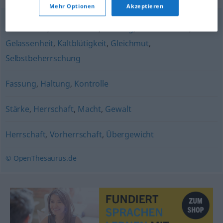
Mehr Optionen
Akzeptieren
Seelenruhe
,
Gemütsruhe
,
Fassung
,
Besonnenheit
,
Gelassenheit
,
Kaltblütigkeit
,
Gleichmut
,
Selbstbeherrschung
Fassung
,
Haltung
,
Kontrolle
Stärke
,
Herrschaft
,
Macht
,
Gewalt
Herrschaft
,
Vorherrschaft
,
Übergewicht
© OpenThesaurus.de