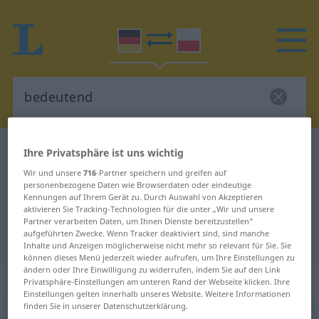
Deutsch-Polnisch Wörterbuch
bedeutend
Ihre Privatsphäre ist uns wichtig
Deutsch-Polnisch Übersetzung für
Wir und unsere
716
-Partner speichern und greifen auf
personenbezogene Daten wie Browserdaten oder eindeutige
"bedeutend"
Kennungen auf Ihrem Gerät zu. Durch Auswahl von Akzeptieren
aktivieren Sie Tracking-Technologien für die unter „Wir und unsere
Partner verarbeiten Daten, um Ihnen Dienste bereitzustellen“
aufgeführten Zwecke. Wenn Tracker deaktiviert sind, sind manche
"bedeutend" Polnisch Übersetzung
Inhalte und Anzeigen möglicherweise nicht mehr so relevant für Sie. Sie
können dieses Menü jederzeit wieder aufrufen, um Ihre Einstellungen zu
ändern oder Ihre Einwilligung zu widerrufen, indem Sie auf den Link
„bedeutend“
: Adjektiv
Privatsphäre-Einstellungen am unteren Rand der Webseite klicken. Ihre
Einstellungen gelten innerhalb unseres Website. Weitere Informationen
finden Sie in unserer Datenschutzerklärung.
bedeutend
adj