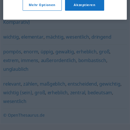
Mehr Optionen
Akzeptieren
beträchtlich
,
weit
,
weitaus
,
erheblich
,
viel (vor
Komparativ)
wichtig
,
elementar
,
mächtig
,
wesentlich
,
dringend
pompös
,
enorm
,
üppig
,
gewaltig
,
erheblich
,
groß
,
extrem
,
immens
,
außerordentlich
,
bombastisch
,
unglaublich
relevant
,
zählen
,
maßgeblich
,
entscheidend
,
gewichtig
,
wichtig (sein)
,
groß
,
erheblich
,
zentral
,
bedeutsam
,
wesentlich
© OpenThesaurus.de