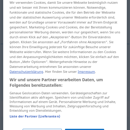
Wir verwenden Cookies, damit Sie unsere Webseite bestmöglich nutzen
und wir besser mit Ihnen kommunizieren können. Notwendige,
Übersicht aller Übersetzungen
funktionale und statistische Cookies, die für den Betrieb der Webseite
und der statistischen Auswertung unserer Webseite erforderlich sind,
(Für mehr Details die Übersetzung anklicken/antippen)
werden auf Grundlage unserer Vorauswahl immer auf Ihrem Endgerät
gespeichert. Marketing-Cookies und Cookies, die der Bereitstellung
doniosły, ważny, wybitny, znaczny
personalisierter Werbung dienen, werden nur gespeichert, wenn Sie uns
durch einen Klick auf den „Akzeptieren“-Button Ihr Einverständnis
geben. Klicken Sie ansonsten auf „Fortfahren ohne Akzeptieren“. Sie
können Ihre Einwilligung jederzeit für zukünftige Besuche unserer
Webseite widerrufen. Wenn Sie weitere Informationen zu den Cookies
und den Anpassungsmöglichkeiten möchten, klicken Sie einfach auf den
doniosły
,
ważny
bedeutend
Button „Mehr Optionen“. Weitergehende Hinweise zu der
Datenverarbeitung entnehmen Sie ansonsten unserer
Datenschutzerklärung
. Hier finden Sie unser
Impressum
.
wybitny
bedeutend
Person, Verdienst
Wir und unsere Partner verarbeiten Daten, um
Folgendes bereitzustellen:
znaczny
bedeutend
beachtlich
Genaue Geolocation-Daten verwenden. Geräteeigenschaften zur
Identifikation aktiv abfragen. Speichern von und/oder Zugriff auf
Informationen auf einem Gerät. Personalisierte Werbung und Inhalte,
Messung von Werbung und Inhalten, Zielgruppenforschung und
Synonyme für "bedeutend"
Entwicklung von Dienstleistungen.
Liste der Partner (Lieferanten)
umfangreich
,
(zahlenmäßig) groß
,
erheblich