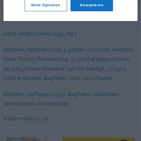
Mehr Optionen
Akzeptieren
Synonyme für "ausfallen"
(sich) verabschieden (ugs., fig.)
entfallen
,
flachfallen (ugs.)
,
platzen (Geschäft, Hochzeit,
Reise, Termin, Finanzierung ...)
,
(sich) erledigen (meist
Vergangenheits-Tempora: hat sich erledigt ...) (ugs.)
,
(sich) erübrigen
,
wegfallen
,
(sich) zerschlagen
entfallen
,
verfliegen (ugs.)
,
wegfallen
,
ausbleiben
,
unterbleiben
,
verschwinden
© OpenThesaurus.de