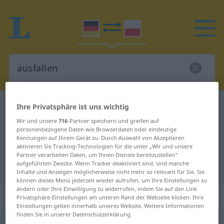
Deutsch-Polnisch Wörterbuch
ausfallen
Ihre Privatsphäre ist uns wichtig
Deutsch-Polnisch Übersetzung für
Wir und unsere
716
-Partner speichern und greifen auf
personenbezogene Daten wie Browserdaten oder eindeutige
"ausfallen"
Kennungen auf Ihrem Gerät zu. Durch Auswahl von Akzeptieren
aktivieren Sie Tracking-Technologien für die unter „Wir und unsere
Partner verarbeiten Daten, um Ihnen Dienste bereitzustellen“
aufgeführten Zwecke. Wenn Tracker deaktiviert sind, sind manche
"ausfallen" Polnisch Übersetzung
Inhalte und Anzeigen möglicherweise nicht mehr so relevant für Sie. Sie
können dieses Menü jederzeit wieder aufrufen, um Ihre Einstellungen zu
ändern oder Ihre Einwilligung zu widerrufen, indem Sie auf den Link
„ausfallen“
: intransitives Verb
Privatsphäre-Einstellungen am unteren Rand der Webseite klicken. Ihre
Einstellungen gelten innerhalb unseres Website. Weitere Informationen
finden Sie in unserer Datenschutzerklärung.
ausfallen
v/i
<
irr
;
sn
>