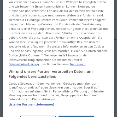
Wir verwenden Cookies, damit Sie unsere Webseite bestmöglich nutzen
und wir besser mit Ihnen kommunizieren können. Notwendige,
Übersicht aller Übersetzungen
funktionale und statistische Cookies, die für den Betrieb der Webseite
und der statistischen Auswertung unserer Webseite erforderlich sind,
(Für mehr Details die Übersetzung anklicken/antippen)
werden auf Grundlage unserer Vorauswahl immer auf Ihrem Endgerät
gespeichert. Marketing-Cookies und Cookies, die der Bereitstellung
wypadać, nie odbyć się, nie działać, nawalać
personalisierter Werbung dienen, werden nur gespeichert, wenn Sie uns
durch einen Klick auf den „Akzeptieren“-Button Ihr Einverständnis
geben. Klicken Sie ansonsten auf „Fortfahren ohne Akzeptieren“. Sie
können Ihre Einwilligung jederzeit für zukünftige Besuche unserer
Webseite widerrufen. Wenn Sie weitere Informationen zu den Cookies
und den Anpassungsmöglichkeiten möchten, klicken Sie einfach auf den
wypadać
<-paść>
(
gut, schlecht
dobrze, źle
)
Button „Mehr Optionen“. Weitergehende Hinweise zu der
Datenverarbeitung entnehmen Sie ansonsten unserer
ausfallen
Datenschutzerklärung
. Hier finden Sie unser
Impressum
.
Wir und unsere Partner verarbeiten Daten, um
nie
odbyć
się
pf
ausfallen
nicht stattfinden
Folgendes bereitzustellen:
Genaue Geolocation-Daten verwenden. Geräteeigenschaften zur
nie
działać
ausfallen
Maschine
Identifikation aktiv abfragen. Speichern von und/oder Zugriff auf
Informationen auf einem Gerät. Personalisierte Werbung und Inhalte,
Messung von Werbung und Inhalten, Zielgruppenforschung und
Entwicklung von Dienstleistungen.
nawalać
<-lić>
ausfallen
Maschine
UMG
Liste der Partner (Lieferanten)