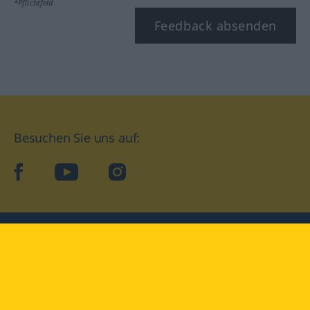
*Pflichtfeld
Feedback absenden
Besuchen Sie uns auf:
facebook
YouTube
Instagram
Langenscheidt
NUTZUNGSBEDINGUNGEN