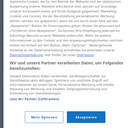
statistische Cookies, die für den Betrieb der Webseite und der statistischen
Auswertung unserer Webseite erforderlich sind, werden auf Grundlage
Übersicht aller Übersetzungen
unserer Vorauswahl immer auf Ihrem Endgerät gespeichert. Marketing-
Cookies und Cookies, die der Bereitstellung personalisierter Werbung
(Für mehr Details die Übersetzung anklicken/antippen)
dienen, werden nur gespeichert, wenn Sie uns durch einen Klick auf den
„Akzeptieren“-Button Ihr Einverständnis geben. Klicken Sie ansonsten auf
پیشگیری كردن
„Fortfahren ohne Akzeptieren“. Sie können Ihre Einwilligung jederzeit für
zukünftige Besuche unserer Webseite widerrufen. Wenn Sie weitere
Informationen zu den Cookies und den Anpassungsmöglichkeiten möchten,
klicken Sie einfach auf den Button „Mehr Optionen“. Weitergehende
Hinweise zu der Datenverarbeitung entnehmen Sie ansonsten unserer
Datenschutzerklärung
. Hier finden Sie unser
Impressum
.
كردن
[pišgiri kardan]
(
از
)
vorbeugen
پیشگیری
Wir und unsere Partner verarbeiten Daten, um Folgendes
bereitzustellen:
Genaue Geolocation-Daten verwenden. Geräteeigenschaften zur
Synonyme für "vorbeugen"
Identifikation aktiv abfragen. Speichern von und/oder Zugriff auf
Informationen auf einem Gerät. Personalisierte Werbung und Inhalte,
Messung von Werbung und Inhalten, Zielgruppenforschung und
Entwicklung von Dienstleistungen.
(sich) bücken
Liste der Partner (Lieferanten)
,
,
,
umgehen
vermeiden
verhüten
verhindern
Mehr Optionen
Akzeptieren
© OpenThesaurus.de